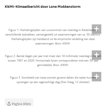
KNMI-Klimaatbericht door Lone Mokkenstorm
Figuur 1: Herhalingstijden van uursommen van neerslag in Nederland in
verschillende tijdvakken, samengesteld uit waarnemingen van ca. 30 stations.
Herhalingstijden zijn berekend uit de empirische verdeling van deze
waarnemingen. Bron: KNMI.
Figuur 2. Aantal dagen per jaar met meer dan 10 millimeter neerslag in De Bilt
tussen 1901 en 2020. Horizontale lijnen corresponderen met een 30-jaar
gemiddelde. Bron: KNMI.
Figuur 3. Voorbeeld van twee soorten groene daken die water kunnen
opvangen op een regenachtige dag (Den Haag, 12 oktober)
Pagina delen