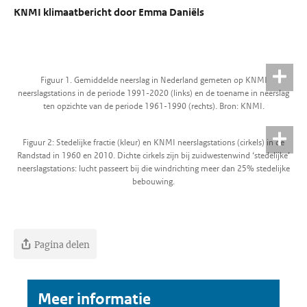
KNMI klimaatbericht door Emma Daniëls
Figuur 1. Gemiddelde neerslag in Nederland gemeten op KNMI
neerslagstations in de periode 1991-2020 (links) en de toename in neerslag
ten opzichte van de periode 1961-1990 (rechts). Bron: KNMI.
Figuur 2: Stedelijke fractie (kleur) en KNMI neerslagstations (cirkels) in de
Randstad in 1960 en 2010. Dichte cirkels zijn bij zuidwestenwind ‘stedelijke’
neerslagstations: lucht passeert bij die windrichting meer dan 25% stedelijke
bebouwing.
Pagina delen
Meer informatie