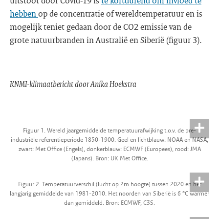
uitstoot door Covid-19 is
te kortdurend om invloed te
hebben
op de concentratie of wereldtemperatuur en is
mogelijk teniet gedaan door de CO2 emissie van de
grote natuurbranden in Australië en Siberië (figuur 3).
KNMI-klimaatbericht door Anika Hoekstra
Figuur 1. Wereld jaargemiddelde temperatuurafwijking t.o.v. de pre-
industriële referentieperiode 1850-1900. Geel en lichtblauw: NOAA en NASA,
zwart: Met Office (Engels), donkerblauw: ECMWF (Europees), rood: JMA
(Japans). Bron: UK Met Office.
Figuur 2. Temperatuurverschil (lucht op 2m hoogte) tussen 2020 en het
langjarig gemiddelde van 1981-2010. Het noorden van Siberië is 6 °C warmer
dan gemiddeld. Bron: ECMWF, C3S.