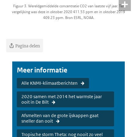
Figuur 3. Wereldgemiddelde concentratie CO2 van laatste vijf jaar. Ter
vergelijking was deze in oktober 2020 411.53 ppm en in oktober 2019
409.23 ppm. Bron ESRL, NOAA.
Pagina delen
Meer informatie
Alle KNMI-klimaatberichten
2020 samen met 2014 het warmste jaar
ooit in De Bilt
Afsmelten van de grote ijskappen gaat
sneller dan ooit
Tropische storm Theta: nog nooit zo veel