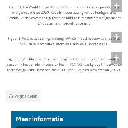
Figuur 1. IEA World Energy Outlook CO2-emissies uit energieproductie en
energiereductie tot 2050. Rode lijn: voortzetting van de huidige trend;
lichtblauw: de verwachting gegeven de huidige klimaatafspraken; groen: het
IEA duurzame ontwikkeling scenario.
Figuur 2. Verwachte stralingsforcering (W/m2) in de 21e eeuw voor de IPCC
SRES en RCP scenario's. Bron: IPCC AR5 WGII, hoofdstuk 1.
Figuur 3. Wereldwijd verbruik van energie uit verbranding van steenkool per
persoon in het verleden, heden, en het in IPCC AR5 (werkgroep III) verwachte
toekomstige verbruik tot het jaar 2100. Bron: Richie en Dowlatabadi (2017).
Pagina delen
Meer informatie