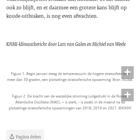
ook zo blijft, en er daarmee een grotere kans blijft op
koude-uitbraken, is nog even afwachten.
KNMI-klimaatbericht door Lars van Galen en Michiel van Weele
Figuur 1. Begin januari steeg de temperatuurin de hogere stratosfeer met
meer dan 30 graden, een plotselinge stratosferische opwarming. Bron: NOAA.
Figuur 2. De kracht van de westelijke stroming (uitgedrukt in de Noord-
Atlantische Oscillatie (NAO), + is sterk, - is zwak) in de maand na de
plotselinge stratosferische opwarmingen van 2018, 2019 en 2021. ©KNMI
Pagina delen