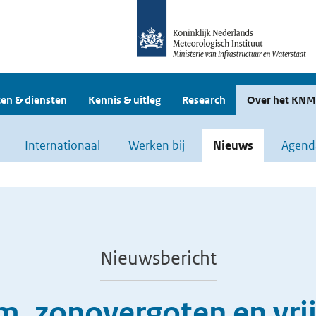
en & diensten
Kennis & uitleg
Research
Over het KNM
Internationaal
Werken bij
Nieuws
Agend
Nieuwsbericht
m, zonovergoten en vrij