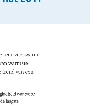
er een zeer warm
0 van warmste
e trend van een
e gladheid waarvoor
de laagste