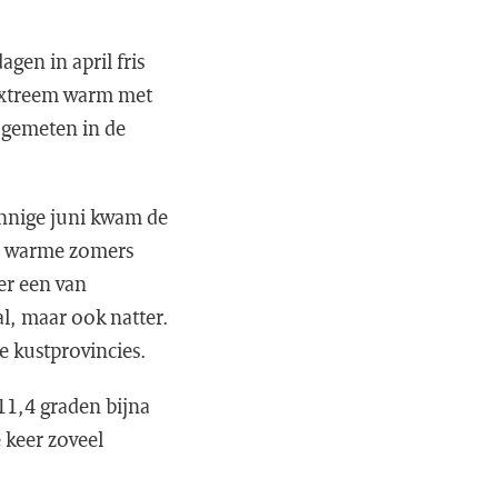
gen in april fris
 extreem warm met
 gemeten in de
nnige juni kwam de
an warme zomers
er een van
l, maar ook natter.
e kustprovincies.
11,4 graden bijna
 keer zoveel