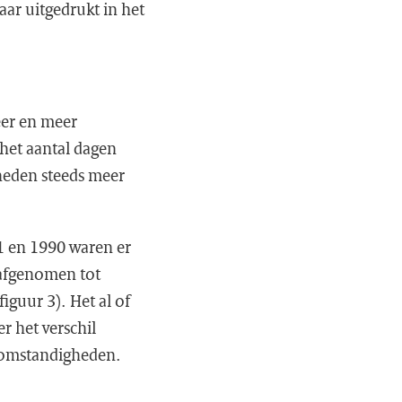
aar uitgedrukt in het
eer en meer
 het aantal dagen
gheden steeds meer
1 en 1990 waren er
 afgenomen tot
iguur 3). Het al of
r het verschil
somstandigheden.