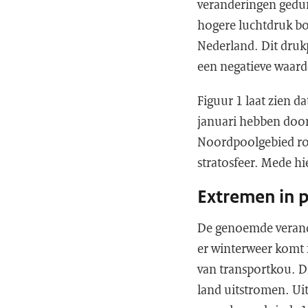
veranderingen gedur
hogere luchtdruk bo
Nederland. Dit drukp
een negatieve waard
Figuur 1 laat zien 
januari hebben doorg
Noordpoolgebied ron
stratosfeer. Mede h
Extremen in 
De genoemde verande
er winterweer komt 
van transportkou. Di
land uitstromen. Ui