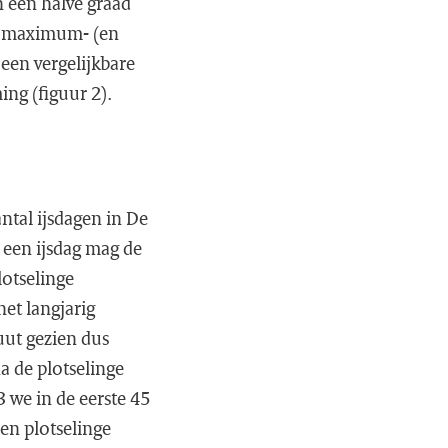
n een halve graad
se maximum- (en
een vergelijkbare
ing (figuur 2).
tal ijsdagen in De
 een ijsdag mag de
lotselinge
het langjarig
uut gezien dus
na de plotselinge
3 we in de eerste 45
en plotselinge