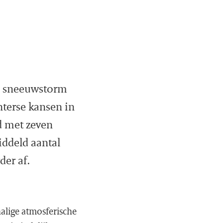
en sneeuwstorm
nterse kansen in
d met zeven
iddeld aantal
der af.
alige atmosferische