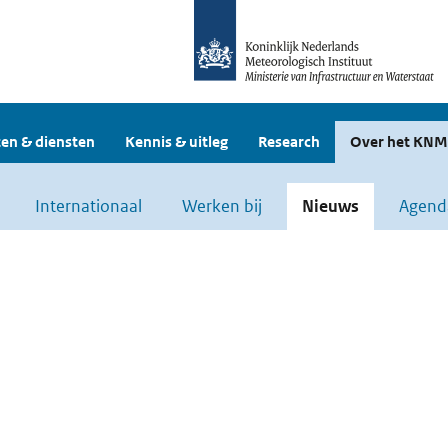
en & diensten
Kennis & uitleg
Research
Over het KNM
Internationaal
Werken bij
Nieuws
Agend