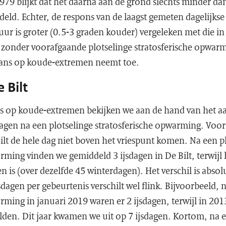
979 blijkt dat het daarna aan de grond slechts minder da
deld. Echter, de respons van de laagst gemeten dagelijk
 is groter (0.5-3 graden kouder) vergeleken met die in 
 zonder voorafgaande plotselinge stratosferische opwarm
kans op koude-extremen neemt toe.
 Bilt
op koude-extremen bekijken we aan de hand van het aan
 dagen na een plotselinge stratosferische opwarming. Voor
lt de hele dag niet boven het vriespunt komen. Na een p
rming vinden we gemiddeld 3 ijsdagen in De Bilt, terwijl 
n is (over dezelfde 45 winterdagen). Het verschil is absol
sdagen per gebeurtenis verschilt wel flink. Bijvoorbeeld, 
rming in januari 2019 waren er 2 ijsdagen, terwijl in 201
lden. Dit jaar kwamen we uit op 7 ijsdagen. Kortom, na e