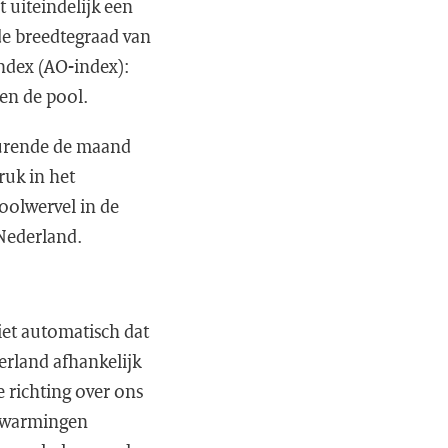
 uiteindelijk een
de breedtegraad van
index (AO-index):
en de pool.
edurende de maand
ruk in het
oolwervel in de
 Nederland.
iet automatisch dat
rland afhankelijk
e richting over ons
opwarmingen