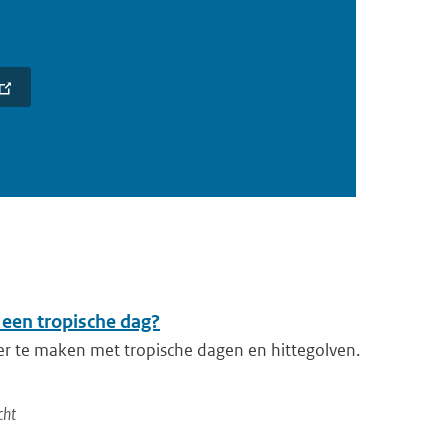
 een tropische dag?
er te maken met tropische dagen en hittegolven.
cht