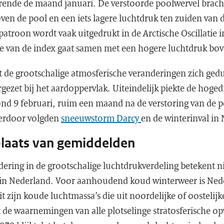
ende de maand januari. De verstoorde poolwervel bracht
ven de pool en een iets lagere luchtdruk ten zuiden van 
atroon wordt vaak uitgedrukt in de Arctische Oscillatie 
e van de index gaat samen met een hogere luchtdruk bov
dat de grootschalige atmosferische veranderingen zich g
ezet bij het aardoppervlak. Uiteindelijk piekte de hoged
d 9 februari, ruim een maand na de verstoring van de p
ierdoor volgden
sneeuwstorm Darcy
en de winterinval in
plaats van gemiddelden
ring in de grootschalige luchtdrukverdeling betekent n
in Nederland. Voor aanhoudend koud winterweer is Nede
t zijn koude luchtmassa’s die uit noordelijke of oostelijk
t de waarnemingen van alle plotselinge stratosferische 