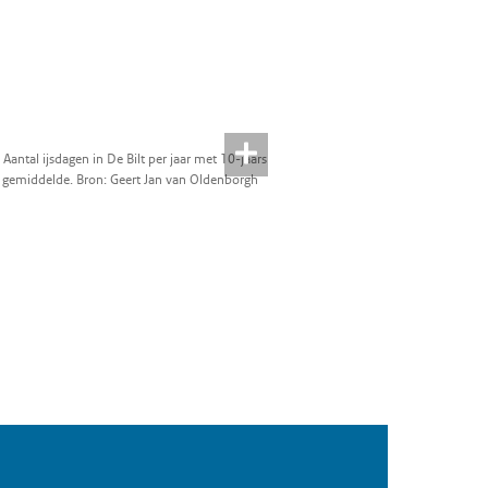
 Aantal ijsdagen in De Bilt per jaar met 10-jaars
 gemiddelde. Bron: Geert Jan van Oldenborgh