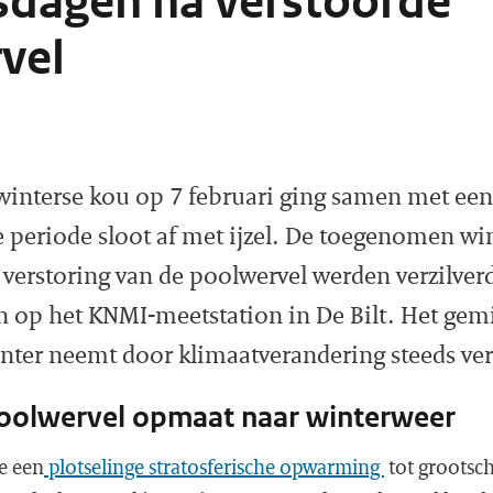
jsdagen na verstoorde
vel
 winterse kou op 7 februari ging samen met e
 periode sloot af met ijzel. De toegenomen wi
verstoring van de poolwervel werden verzilver
 op het KNMI-meetstation in De Bilt. Het gem
inter neemt door klimaatverandering steeds ver
oolwervel opmaat naar winterweer
e een
plotselinge stratosferische opwarming
tot grootsch