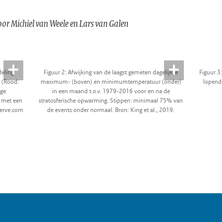
r Michiel van Weele en Lars van Galen
deling
Figuur 2: Afwijking van de laagst gemeten dagelijkse
Figuur 3:
 (Rood:
maximum- (boven) en minimumtemperatuur (onder)
lopend
nge
in een maand t.o.v. 1979-2016 voor en na de
, met een
stratosferische opwarming. Stippen: minimaal 75% van
serve.com
de events onder normaal. Bron: King et al., 2019.