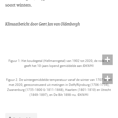
soort winters.
Klimaatbericht door Geert Jan van Oldenborgh
Figuur 1: Het koudegetal (Hellmanngetal) van 1902 tot 2020, de rode lijn
geeft het 10-jaars lopend gemiddelde aan.©KNMI
Figuur 2. De wintergemiddelde temperatuur vanaf de winter van 1707 tot en
met 2020, gereconstrueerd uit metingen in Delft/Rijnsburg (1706-1734),
Zwanenburg (1735-1800 & 1811-1848), Haarlem (1801-1810) en Utrecht
(1849-1897), en De Bilt 1898-nu. ©KNMI