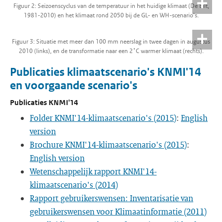
Figuur 2: Seizoenscyclus van de temperatuur in het huidige klimaat (De Bilt,
1981-2010) en het klimaat rond 2050 bij de GL- en WH-scenario's.
Figuur 3: Situatie met meer dan 100 mm neerslag in twee dagen in augustus
2010 (links), en de transformatie naar een 2˚C warmer klimaat (rechts).
Publicaties klimaatscenario's KNMI'14
en voorgaande scenario's
Publicaties KNMI'14
Folder KNMI'14-klimaatscenario's (2015)
:
English
version
Brochure KNMI'14-klimaatscenario's (2015)
:
English version
Wetenschappelijk rapport KNMI'14-
klimaatscenario's (2014)
Rapport gebruikerswensen: Inventarisatie van
gebruikerswensen voor Klimaatinformatie (2011)