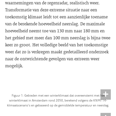
waarnemingen van de regenradar, realistisch weer.
Transformatie van deze extreme situatie naar een
toekomstig klimaat leidt tot een aanzienlijke toename
van de berekende hoeveelheid neerslag. De maximale
hoeveelheid neemt toe van 130 mm naar 180 mm en
het gebied met meer dan 100 mm neerslag is bijna twee
keer zo groot. Het volledige beeld van het toekomstige
weer dat zo is verkregen maakt gedetailleerd onderzoek
naar de ontwrichtende gevolgen van extreem weer
mogelijk.
Figuur 1: Gebieden met een winterklimaat dat overeenstemt met het
winterklimaat in Amsterdam rond 2050, berekend volgens de KNMI'14-
klimaatscenario's en gebaseerd op de gemiddelde temperatuur en neerslag.