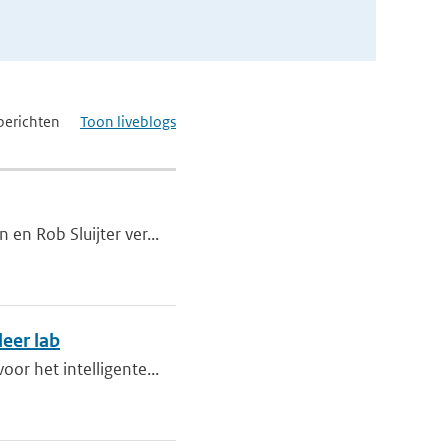
berichten
Toon liveblogs
en Rob Sluijter ver...
leer lab
or het intelligente...