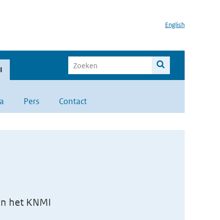
English
I
a
Pers
Contact
van het KNMI