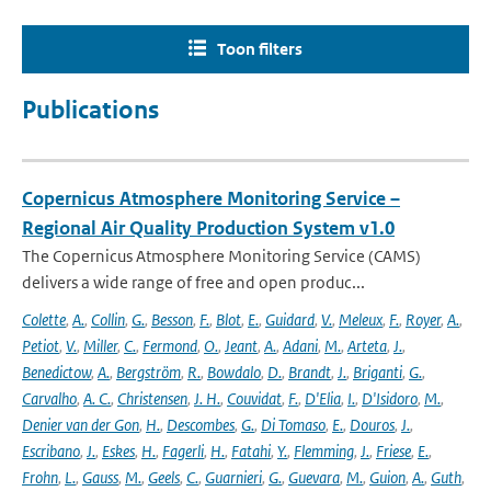
Toon filters
Publications
Copernicus Atmosphere Monitoring Service –
Regional Air Quality Production System v1.0
The Copernicus Atmosphere Monitoring Service (CAMS)
delivers a wide range of free and open produc...
Colette
,
A.
,
Collin
,
G.
,
Besson
,
F.
,
Blot
,
E.
,
Guidard
,
V.
,
Meleux
,
F.
,
Royer
,
A.
,
Petiot
,
V.
,
Miller
,
C.
,
Fermond
,
O.
,
Jeant
,
A.
,
Adani
,
M.
,
Arteta
,
J.
,
Benedictow
,
A.
,
Bergström
,
R.
,
Bowdalo
,
D.
,
Brandt
,
J.
,
Briganti
,
G.
,
Carvalho
,
A. C.
,
Christensen
,
J. H.
,
Couvidat
,
F.
,
D'Elia
,
I.
,
D'Isidoro
,
M.
,
Denier van der Gon
,
H.
,
Descombes
,
G.
,
Di Tomaso
,
E.
,
Douros
,
J.
,
Escribano
,
J.
,
Eskes
,
H.
,
Fagerli
,
H.
,
Fatahi
,
Y.
,
Flemming
,
J.
,
Friese
,
E.
,
Frohn
,
L.
,
Gauss
,
M.
,
Geels
,
C.
,
Guarnieri
,
G.
,
Guevara
,
M.
,
Guion
,
A.
,
Guth
,