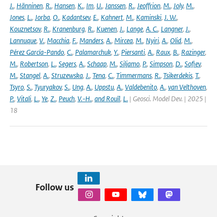
J.
,
Hänninen
,
R.
,
Hansen
,
K.
,
Im
,
U.
,
Janssen
,
R.
,
Jeoffrion
,
M.
,
Joly
,
M.
,
Jones
,
L.
,
Jorba
,
O.
,
Kadantsev
,
E.
,
Kahnert
,
M.
,
Kaminski
,
J. W.
,
Kouznetsov
,
R.
,
Kranenburg
,
R.
,
Kuenen
,
J.
,
Lange
,
A. C.
,
Langner
,
J.
,
Lannuque
,
V.
,
Macchia
,
F.
,
Manders
,
A.
,
Mircea
,
M.
,
Nyiri
,
A.
,
Olid
,
M.
,
Pérez García-Pando
,
C.
,
Palamarchuk
,
Y.
,
Piersanti
,
A.
,
Raux
,
B.
,
Razinger
,
M.
,
Robertson
,
L.
,
Segers
,
A.
,
Schaap
,
M.
,
Siljamo
,
P.
,
Simpson
,
D.
,
Sofiev
,
M.
,
Stangel
,
A.
,
Struzewska
,
J.
,
Tena
,
C.
,
Timmermans
,
R.
,
Tsikerdekis
,
T.
,
Tsyro
,
S.
,
Tyuryakov
,
S.
,
Ung
,
A.
,
Uppstu
,
A.
,
Valdebenito
,
A.
,
van Velthoven
,
P.
,
Vitali
,
L.
,
Ye
,
Z.
,
Peuch
,
V.-H.
,
and Rouïl
,
L.
| Geosci. Model Dev. | 2025 |
18
Follow us