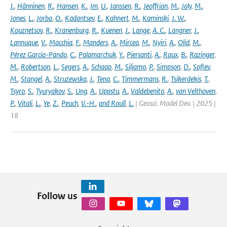
J.
,
Hänninen
,
R.
,
Hansen
,
K.
,
Im
,
U.
,
Janssen
,
R.
,
Jeoffrion
,
M.
,
Joly
,
M.
,
Jones
,
L.
,
Jorba
,
O.
,
Kadantsev
,
E.
,
Kahnert
,
M.
,
Kaminski
,
J. W.
,
Kouznetsov
,
R.
,
Kranenburg
,
R.
,
Kuenen
,
J.
,
Lange
,
A. C.
,
Langner
,
J.
,
Lannuque
,
V.
,
Macchia
,
F.
,
Manders
,
A.
,
Mircea
,
M.
,
Nyiri
,
A.
,
Olid
,
M.
,
Pérez García-Pando
,
C.
,
Palamarchuk
,
Y.
,
Piersanti
,
A.
,
Raux
,
B.
,
Razinger
,
M.
,
Robertson
,
L.
,
Segers
,
A.
,
Schaap
,
M.
,
Siljamo
,
P.
,
Simpson
,
D.
,
Sofiev
,
M.
,
Stangel
,
A.
,
Struzewska
,
J.
,
Tena
,
C.
,
Timmermans
,
R.
,
Tsikerdekis
,
T.
,
Tsyro
,
S.
,
Tyuryakov
,
S.
,
Ung
,
A.
,
Uppstu
,
A.
,
Valdebenito
,
A.
,
van Velthoven
,
P.
,
Vitali
,
L.
,
Ye
,
Z.
,
Peuch
,
V.-H.
,
and Rouïl
,
L.
| Geosci. Model Dev. | 2025 |
18
Follow us