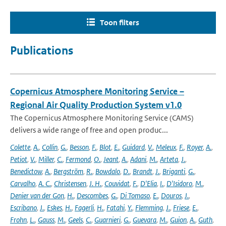
Toon filters
Publications
Copernicus Atmosphere Monitoring Service –
Regional Air Quality Production System v1.0
The Copernicus Atmosphere Monitoring Service (CAMS)
delivers a wide range of free and open produc...
Colette
,
A.
,
Collin
,
G.
,
Besson
,
F.
,
Blot
,
E.
,
Guidard
,
V.
,
Meleux
,
F.
,
Royer
,
A.
,
Petiot
,
V.
,
Miller
,
C.
,
Fermond
,
O.
,
Jeant
,
A.
,
Adani
,
M.
,
Arteta
,
J.
,
Benedictow
,
A.
,
Bergström
,
R.
,
Bowdalo
,
D.
,
Brandt
,
J.
,
Briganti
,
G.
,
Carvalho
,
A. C.
,
Christensen
,
J. H.
,
Couvidat
,
F.
,
D'Elia
,
I.
,
D'Isidoro
,
M.
,
Denier van der Gon
,
H.
,
Descombes
,
G.
,
Di Tomaso
,
E.
,
Douros
,
J.
,
Escribano
,
J.
,
Eskes
,
H.
,
Fagerli
,
H.
,
Fatahi
,
Y.
,
Flemming
,
J.
,
Friese
,
E.
,
Frohn
,
L.
,
Gauss
,
M.
,
Geels
,
C.
,
Guarnieri
,
G.
,
Guevara
,
M.
,
Guion
,
A.
,
Guth
,