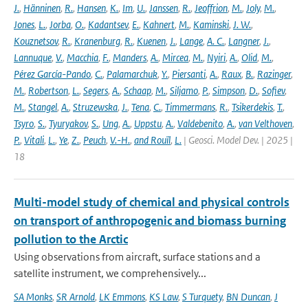
J.
,
Hänninen
,
R.
,
Hansen
,
K.
,
Im
,
U.
,
Janssen
,
R.
,
Jeoffrion
,
M.
,
Joly
,
M.
,
Jones
,
L.
,
Jorba
,
O.
,
Kadantsev
,
E.
,
Kahnert
,
M.
,
Kaminski
,
J. W.
,
Kouznetsov
,
R.
,
Kranenburg
,
R.
,
Kuenen
,
J.
,
Lange
,
A. C.
,
Langner
,
J.
,
Lannuque
,
V.
,
Macchia
,
F.
,
Manders
,
A.
,
Mircea
,
M.
,
Nyiri
,
A.
,
Olid
,
M.
,
Pérez García-Pando
,
C.
,
Palamarchuk
,
Y.
,
Piersanti
,
A.
,
Raux
,
B.
,
Razinger
,
M.
,
Robertson
,
L.
,
Segers
,
A.
,
Schaap
,
M.
,
Siljamo
,
P.
,
Simpson
,
D.
,
Sofiev
,
M.
,
Stangel
,
A.
,
Struzewska
,
J.
,
Tena
,
C.
,
Timmermans
,
R.
,
Tsikerdekis
,
T.
,
Tsyro
,
S.
,
Tyuryakov
,
S.
,
Ung
,
A.
,
Uppstu
,
A.
,
Valdebenito
,
A.
,
van Velthoven
,
P.
,
Vitali
,
L.
,
Ye
,
Z.
,
Peuch
,
V.-H.
,
and Rouïl
,
L.
| Geosci. Model Dev. | 2025 |
18
Multi-model study of chemical and physical controls
on transport of anthropogenic and biomass burning
pollution to the Arctic
Using observations from aircraft, surface stations and a
satellite instrument, we comprehensively...
SA Monks
,
SR Arnold
,
LK Emmons
,
KS Law
,
S Turquety
,
BN Duncan
,
J