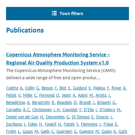
Toon filters
Publications
Copernicus Atmosphere Monitoring Service –
Regional Air Quality Production System v1.0
The Copernicus Atmosphere Monitoring Service (CAMS)
delivers a wide range of free and open produc...
Colette
,
A.
,
Collin
,
G.
,
Besson
,
F.
,
Blot
,
E.
,
Guidard
,
V.
,
Meleux
,
F.
,
Royer
,
A.
,
Petiot
,
V.
,
Miller
,
C.
,
Fermond
,
O.
,
Jeant
,
A.
,
Adani
,
M.
,
Arteta
,
J.
,
Benedictow
,
A.
,
Bergström
,
R.
,
Bowdalo
,
D.
,
Brandt
,
J.
,
Briganti
,
G.
,
Carvalho
,
A. C.
,
Christensen
,
J. H.
,
Couvidat
,
F.
,
D'Elia
,
I.
,
D'Isidoro
,
M.
,
Denier van der Gon
,
H.
,
Descombes
,
G.
,
Di Tomaso
,
E.
,
Douros
,
J.
,
Escribano
,
J.
,
Eskes
,
H.
,
Fagerli
,
H.
,
Fatahi
,
Y.
,
Flemming
,
J.
,
Friese
,
E.
,
Frohn
,
L.
,
Gauss
,
M.
,
Geels
,
C.
,
Guarnieri
,
G.
,
Guevara
,
M.
,
Guion
,
A.
,
Guth
,