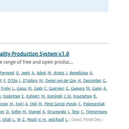
ality Production System v1.0
 range of free and open produc...
Fermond
,
O.
,
Jeant
,
A.
,
Adani
,
M.
,
Arteta
,
J.
,
Benedictow
,
A.
,
t
,
F.
,
D'Elia
,
I.
,
D'Isidoro
,
M.
,
Denier van der Gon
,
H.
,
Descombes
,
G.
,
,
Frohn
,
L.
,
Gauss
,
M.
,
Geels
,
C.
,
Guarnieri
,
G.
,
Guevara
,
M.
,
Guion
,
A.
,
.
,
Kadantsev
,
E.
,
Kahnert
,
M.
,
Kaminski
,
J. W.
,
Kouznetsov
,
R.
,
ircea
,
M.
,
Nyiri
,
A.
,
Olid
,
M.
,
Pérez García-Pando
,
C.
,
Palamarchuk
,
son
,
D.
,
Sofiev
,
M.
,
Stangel
,
A.
,
Struzewska
,
J.
,
Tena
,
C.
,
Timmermans
,
.
,
Vitali
,
L.
,
Ye
,
Z.
,
Peuch
,
V.-H.
,
and Rouïl
,
L.
| Geosci. Model Dev. |