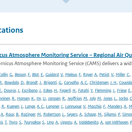
cations
cus Atmosphere Monitoring Service – Regional Air Qu
rnicus Atmosphere Monitoring Service (CAMS) delivers a wide
ollin
,
G.
,
Besson
,
F.
,
Blot
,
E.
,
Guidard
,
V.
,
Meleux
,
F.
,
Royer
,
A.
,
Petiot
,
V.
,
Miller
,
C.
,
R.
,
Bowdalo
,
D.
,
Brandt
,
J.
,
Briganti
,
G.
,
Carvalho
,
A. C.
,
Christensen
,
J. H.
,
Couvida
E.
,
Douros
,
J.
,
Escribano
,
J.
,
Eskes
,
H.
,
Fagerli
,
H.
,
Fatahi
,
Y.
,
Flemming
,
J.
,
Friese
,
E.
ninen
,
R.
,
Hansen
,
K.
,
Im
,
U.
,
Janssen
,
R.
,
Jeoffrion
,
M.
,
Joly
,
M.
,
Jones
,
L.
,
Jorba
,
O
,
R.
,
Kuenen
,
J.
,
Lange
,
A. C.
,
Langner
,
J.
,
Lannuque
,
V.
,
Macchia
,
F.
,
Manders
,
A.
,
M
,
A.
,
Raux
,
B.
,
Razinger
,
M.
,
Robertson
,
L.
,
Segers
,
A.
,
Schaap
,
M.
,
Siljamo
,
P.
,
Simp
is
,
T.
,
Tsyro
,
S.
,
Tyuryakov
,
S.
,
Ung
,
A.
,
Uppstu
,
A.
,
Valdebenito
,
A.
,
van Velthoven
,
P