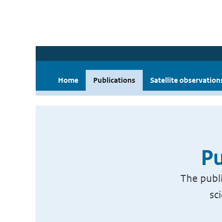
Home
Publications
Satellite observation
Pu
The publi
sc