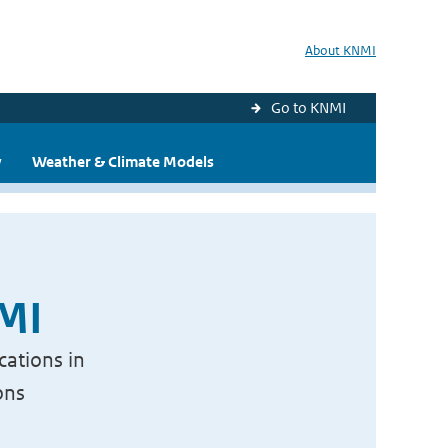
About KNMI
Go to KNMI
y
Weather & Climate Models
NMI
cations in
ons