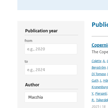
Publication Search Filters
Publi
Publication year
from
Coperni
The Cope
Colette
,
A.
,
C
to
Bergström
,
Di Tomaso
,
Guth
,
J.
,
Hän
Author
Kranenburg
Y.
,
Piersanti
R.
,
Tsikerdek
2025 | 18