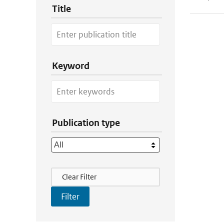
Title
Keyword
Publication type
Filter Actions
Clear Filter