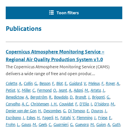
Toon filters
Publications
Copernicus Atmosphere Monitoring Service –
Regional Air Quality Production System v1.0
The Copernicus Atmosphere Monitoring Service (CAMS)
delivers a wide range of free and open produc...
Colette
,
A.
,
Collin
,
G.
,
Besson
,
F.
,
Blot
,
E.
,
Guidard
,
V.
,
Meleux
,
F.
,
Royer
,
A.
,
Petiot
,
V.
,
Miller
,
C.
,
Fermond
,
O.
,
Jeant
,
A.
,
Adani
,
M.
,
Arteta
,
J.
,
Benedictow
,
A.
,
Bergström
,
R.
,
Bowdalo
,
D.
,
Brandt
,
J.
,
Briganti
,
G.
,
Carvalho
,
A. C.
,
Christensen
,
J. H.
,
Couvidat
,
F.
,
D'Elia
,
I.
,
D'Isidoro
,
M.
,
Denier van der Gon
,
H.
,
Descombes
,
G.
,
Di Tomaso
,
E.
,
Douros
,
J.
,
Escribano
,
J.
,
Eskes
,
H.
,
Fagerli
,
H.
,
Fatahi
,
Y.
,
Flemming
,
J.
,
Friese
,
E.
,
Frohn
,
L.
,
Gauss
,
M.
,
Geels
,
C.
,
Guarnieri
,
G.
,
Guevara
,
M.
,
Guion
,
A.
,
Guth
,