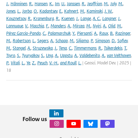
J.
,
Hänninen
,
R.
,
Hansen
,
K.
,
Im
,
U.
,
Janssen
,
R.
,
Jeoffrion
,
M.
,
Joly
,
M.
,
Jones
,
L.
,
Jorba
,
O.
,
Kadantsev
,
E.
,
Kahnert
,
M.
,
Kaminski
,
J. W.
,
Kouznetsov
,
R.
,
Kranenburg
,
R.
,
Kuenen
,
J.
,
Lange
,
A. C.
,
Langner
,
J.
,
Lannuque
,
V.
,
Macchia
,
F.
,
Manders
,
A.
,
Mircea
,
M.
,
Nyiri
,
A.
,
Olid
,
M.
,
Pérez García-Pando
,
C.
,
Palamarchuk
,
Y.
,
Piersanti
,
A.
,
Raux
,
B.
,
Razinger
,
M.
,
Robertson
,
L.
,
Segers
,
A.
,
Schaap
,
M.
,
Siljamo
,
P.
,
Simpson
,
D.
,
Sofiev
,
M.
,
Stangel
,
A.
,
Struzewska
,
J.
,
Tena
,
C.
,
Timmermans
,
R.
,
Tsikerdekis
,
T.
,
Tsyro
,
S.
,
Tyuryakov
,
S.
,
Ung
,
A.
,
Uppstu
,
A.
,
Valdebenito
,
A.
,
van Velthoven
,
P.
,
Vitali
,
L.
,
Ye
,
Z.
,
Peuch
,
V.-H.
,
and Rouïl
,
L.
| Geosci. Model Dev. | 2025 |
18
Follow us