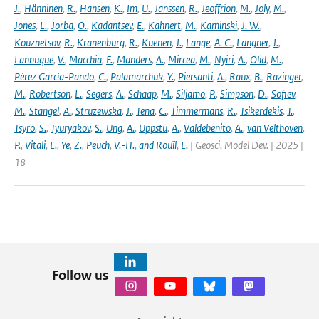
J.
,
Hänninen
,
R.
,
Hansen
,
K.
,
Im
,
U.
,
Janssen
,
R.
,
Jeoffrion
,
M.
,
Joly
,
M.
,
Jones
,
L.
,
Jorba
,
O.
,
Kadantsev
,
E.
,
Kahnert
,
M.
,
Kaminski
,
J. W.
,
Kouznetsov
,
R.
,
Kranenburg
,
R.
,
Kuenen
,
J.
,
Lange
,
A. C.
,
Langner
,
J.
,
Lannuque
,
V.
,
Macchia
,
F.
,
Manders
,
A.
,
Mircea
,
M.
,
Nyiri
,
A.
,
Olid
,
M.
,
Pérez García-Pando
,
C.
,
Palamarchuk
,
Y.
,
Piersanti
,
A.
,
Raux
,
B.
,
Razinger
,
M.
,
Robertson
,
L.
,
Segers
,
A.
,
Schaap
,
M.
,
Siljamo
,
P.
,
Simpson
,
D.
,
Sofiev
,
M.
,
Stangel
,
A.
,
Struzewska
,
J.
,
Tena
,
C.
,
Timmermans
,
R.
,
Tsikerdekis
,
T.
,
Tsyro
,
S.
,
Tyuryakov
,
S.
,
Ung
,
A.
,
Uppstu
,
A.
,
Valdebenito
,
A.
,
van Velthoven
,
P.
,
Vitali
,
L.
,
Ye
,
Z.
,
Peuch
,
V.-H.
,
and Rouïl
,
L.
| Geosci. Model Dev. | 2025 |
18
Follow us