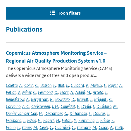
Toon filters
Publications
Copernicus Atmosphere Monitoring Service –
Regional Air Quality Production System v1.0
The Copernicus Atmosphere Monitoring Service (CAMS)
delivers a wide range of free and open produc...
Colette
,
A.
,
Collin
,
G.
,
Besson
,
F.
,
Blot
,
E.
,
Guidard
,
V.
,
Meleux
,
F.
,
Royer
,
A.
,
Petiot
,
V.
,
Miller
,
C.
,
Fermond
,
O.
,
Jeant
,
A.
,
Adani
,
M.
,
Arteta
,
J.
,
Benedictow
,
A.
,
Bergström
,
R.
,
Bowdalo
,
D.
,
Brandt
,
J.
,
Briganti
,
G.
,
Carvalho
,
A. C.
,
Christensen
,
J. H.
,
Couvidat
,
F.
,
D'Elia
,
I.
,
D'Isidoro
,
M.
,
Denier van der Gon
,
H.
,
Descombes
,
G.
,
Di Tomaso
,
E.
,
Douros
,
J.
,
Escribano
,
J.
,
Eskes
,
H.
,
Fagerli
,
H.
,
Fatahi
,
Y.
,
Flemming
,
J.
,
Friese
,
E.
,
Frohn
,
L.
,
Gauss
,
M.
,
Geels
,
C.
,
Guarnieri
,
G.
,
Guevara
,
M.
,
Guion
,
A.
,
Guth
,