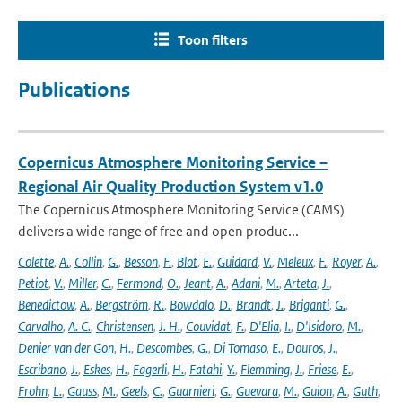
Toon filters
Publications
Copernicus Atmosphere Monitoring Service –
Regional Air Quality Production System v1.0
The Copernicus Atmosphere Monitoring Service (CAMS)
delivers a wide range of free and open produc...
Colette
,
A.
,
Collin
,
G.
,
Besson
,
F.
,
Blot
,
E.
,
Guidard
,
V.
,
Meleux
,
F.
,
Royer
,
A.
,
Petiot
,
V.
,
Miller
,
C.
,
Fermond
,
O.
,
Jeant
,
A.
,
Adani
,
M.
,
Arteta
,
J.
,
Benedictow
,
A.
,
Bergström
,
R.
,
Bowdalo
,
D.
,
Brandt
,
J.
,
Briganti
,
G.
,
Carvalho
,
A. C.
,
Christensen
,
J. H.
,
Couvidat
,
F.
,
D'Elia
,
I.
,
D'Isidoro
,
M.
,
Denier van der Gon
,
H.
,
Descombes
,
G.
,
Di Tomaso
,
E.
,
Douros
,
J.
,
Escribano
,
J.
,
Eskes
,
H.
,
Fagerli
,
H.
,
Fatahi
,
Y.
,
Flemming
,
J.
,
Friese
,
E.
,
Frohn
,
L.
,
Gauss
,
M.
,
Geels
,
C.
,
Guarnieri
,
G.
,
Guevara
,
M.
,
Guion
,
A.
,
Guth
,