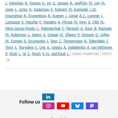
J.
,
Hänninen
,
R.
,
Hansen
,
K.
,
Im
,
U.
,
Janssen
,
R.
,
Jeoffrion
,
M.
,
Joly
,
M.
,
Jones
,
L.
,
Jorba
,
O.
,
Kadantsev
,
E.
,
Kahnert
,
M.
,
Kaminski
,
J. W.
,
Kouznetsov
,
R.
,
Kranenburg
,
R.
,
Kuenen
,
J.
,
Lange
,
A. C.
,
Langner
,
J.
,
Lannuque
,
V.
,
Macchia
,
F.
,
Manders
,
A.
,
Mircea
,
M.
,
Nyiri
,
A.
,
Olid
,
M.
,
Pérez García-Pando
,
C.
,
Palamarchuk
,
Y.
,
Piersanti
,
A.
,
Raux
,
B.
,
Razinger
,
M.
,
Robertson
,
L.
,
Segers
,
A.
,
Schaap
,
M.
,
Siljamo
,
P.
,
Simpson
,
D.
,
Sofiev
,
M.
,
Stangel
,
A.
,
Struzewska
,
J.
,
Tena
,
C.
,
Timmermans
,
R.
,
Tsikerdekis
,
T.
,
Tsyro
,
S.
,
Tyuryakov
,
S.
,
Ung
,
A.
,
Uppstu
,
A.
,
Valdebenito
,
A.
,
van Velthoven
,
P.
,
Vitali
,
L.
,
Ye
,
Z.
,
Peuch
,
V.-H.
,
and Rouïl
,
L.
| Geosci. Model Dev. | 2025 |
18
Follow us