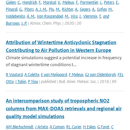
Gielen
,
C.
,
Hendrick
,
F.
,
Marécal
,
V.
,
Meleux
,
F.
,
Parmentier
,
J.
,
Peters
,
E.
,
Pinardi
,
G.
,
Piters
,
A. J. M.
,
Plu
,
M.
,
Richter
,
A.
,
Segers
,
A.
,
Sofiev
,
M.
,
Valdebenito
,
Á. M.
,
Van Roozendael
,
M.
,
Vira
,
J.
,
Vlemmix
,
T.
,
and
Burrows
,
J. P.
| Atmos. Chem. Phys. | 2020 | 20
Attribution of Wintertime Anticyclonic Stagnation
Contributing to Air Pollution in Western Europe
Climate simulations suggest a potential increase in frequency
of stagnant wintertime conditions t...
R Vautard
,
A Colette
,
E van Meijgaard
,
F Meleux
,
GJ van Oldenborgh
,
FEL
Otto
,
I Tobin
,
P Yiou
| published | Bull. Amer. Meteor. Soc. | 2018 | 99
An intercomparison study of tropospheric NO2
columns from MAX-DOAS retrievals and regional air
quality model simulations
AM Blechschmidt
,
J Arteta
,
A Coman
,
RL Curier
,
H Eskes
,
G Foret
,
C