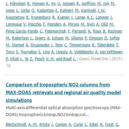
J.
,
Hänninen
,
R.
,
Hansen
,
K.
,
Im
,
U.
,
Janssen
,
R.
,
Jeoffrion
,
M.
,
Joly
,
M.
,
Jones
,
L.
,
Jorba
,
O.
,
Kadantsev
,
E.
,
Kahnert
,
M.
,
Kaminski
,
J. W.
,
Kouznetsov
,
R.
,
Kranenburg
,
R.
,
Kuenen
,
J.
,
Lange
,
A. C.
,
Langner
,
J.
,
Lannuque
,
V.
,
Macchia
,
F.
,
Manders
,
A.
,
Mircea
,
M.
,
Nyiri
,
A.
,
Olid
,
M.
,
Pérez García-Pando
,
C.
,
Palamarchuk
,
Y.
,
Piersanti
,
A.
,
Raux
,
B.
,
Razinger
,
M.
,
Robertson
,
L.
,
Segers
,
A.
,
Schaap
,
M.
,
Siljamo
,
P.
,
Simpson
,
D.
,
Sofiev
,
M.
,
Stangel
,
A.
,
Struzewska
,
J.
,
Tena
,
C.
,
Timmermans
,
R.
,
Tsikerdekis
,
T.
,
Tsyro
,
S.
,
Tyuryakov
,
S.
,
Ung
,
A.
,
Uppstu
,
A.
,
Valdebenito
,
A.
,
van Velthoven
,
P.
,
Vitali
,
L.
,
Ye
,
Z.
,
Peuch
,
V.-H.
,
and Rouïl
,
L.
| Geosci. Model Dev. | 2025 |
18
Comparison of tropospheric NO2 columns from
MAX-DOAS retrievals and regional air quality model
simulations
Multi-axis differential optical absorption spectroscopy (MAX-
DOAS) tropospheric&nbsp;NO2&nbsp;col...
Blechschmidt
,
A.-M.
,
Arteta
,
J.
,
Coman
,
A.
,
Curier
,
L.
,
Eskes
,
H.
,
Foret
,
G.
,