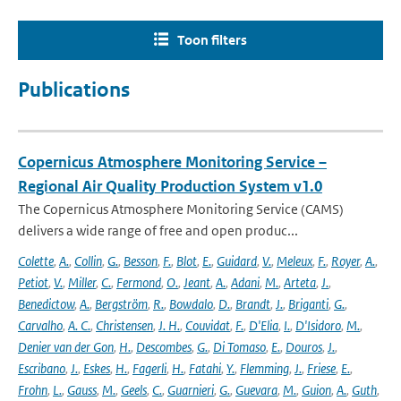
Toon filters
Publications
Copernicus Atmosphere Monitoring Service –
Regional Air Quality Production System v1.0
The Copernicus Atmosphere Monitoring Service (CAMS)
delivers a wide range of free and open produc...
Colette
,
A.
,
Collin
,
G.
,
Besson
,
F.
,
Blot
,
E.
,
Guidard
,
V.
,
Meleux
,
F.
,
Royer
,
A.
,
Petiot
,
V.
,
Miller
,
C.
,
Fermond
,
O.
,
Jeant
,
A.
,
Adani
,
M.
,
Arteta
,
J.
,
Benedictow
,
A.
,
Bergström
,
R.
,
Bowdalo
,
D.
,
Brandt
,
J.
,
Briganti
,
G.
,
Carvalho
,
A. C.
,
Christensen
,
J. H.
,
Couvidat
,
F.
,
D'Elia
,
I.
,
D'Isidoro
,
M.
,
Denier van der Gon
,
H.
,
Descombes
,
G.
,
Di Tomaso
,
E.
,
Douros
,
J.
,
Escribano
,
J.
,
Eskes
,
H.
,
Fagerli
,
H.
,
Fatahi
,
Y.
,
Flemming
,
J.
,
Friese
,
E.
,
Frohn
,
L.
,
Gauss
,
M.
,
Geels
,
C.
,
Guarnieri
,
G.
,
Guevara
,
M.
,
Guion
,
A.
,
Guth
,