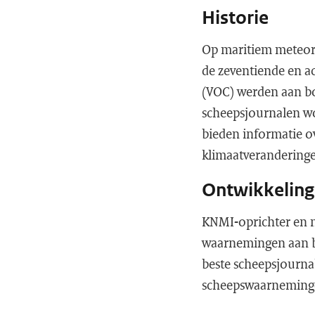
Historie
Op maritiem meteorol
de zeventiende en a
(VOC) werden aan b
scheepsjournalen wo
bieden informatie o
klimaatverandering
Ontwikkeling
KNMI-oprichter en
waarnemingen aan bo
beste scheepsjournal
scheepswaarnemingen