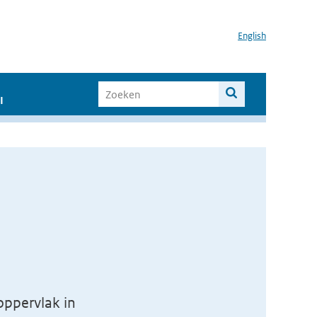
English
I
n
ppervlak in