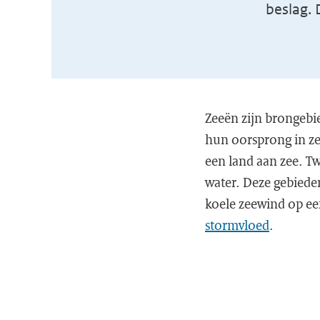
beslag. 
Zeeën zijn brongebi
hun oorsprong in ze
een land aan zee. T
water. Deze gebieden
koele zeewind op e
stormvloed
.