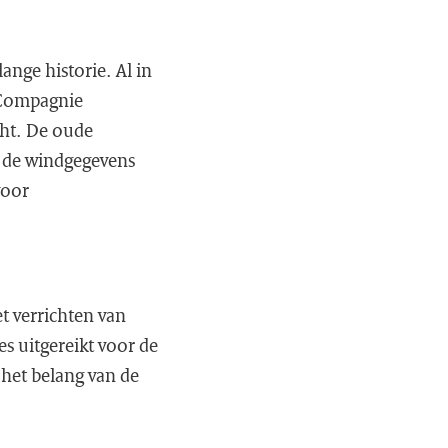
ange historie. Al in
e Compagnie
ht. De oude
 de windgegevens
voor
t verrichten van
s uitgereikt voor de
 het belang van de