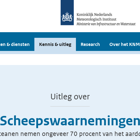
en & diensten
Kennis & uitleg
Research
Over het KNM
Uitleg over
Scheepswaarneminge
ceanen nemen ongeveer 70 procent van het aardo