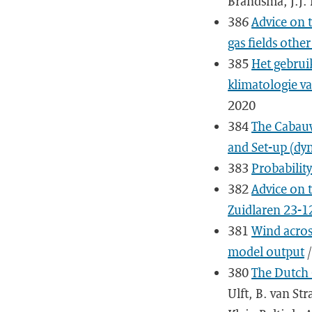
Brandsma, J.J. 
386
Advice on 
gas fields othe
385
Het gebrui
klimatologie v
2020
384
The Cabauw
and Set-up (dy
383
Probabilit
382
Advice on 
Zuidlaren 23-1
381
Wind acros
model output
/
380
The Dutch 
Ulft, B. van Str