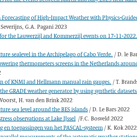
 Forecasting of High-Impact Weather with Physics-Guid
 Severijns, G.A. Pagani 2023
 for the Lauwerzijl and Kommerzijl events on 17-11-2022
ture sealevel in the Archipelago of Cabo Verde.
/ D. le Ba
 lowering thermometers screens in the Netherlands aroun
2
n of KNMI and Hellmann manual rain gauges.
/ T. Bran
the GRADE weather generator by using synthetic datase
 Voorst, H. van den Brink 2022
ture sea level around the BES islands
/ D. Le Bars 2022
tress observations at Lake IJssel
/F.C. Bosveld 2022
ng en toepassingen van het PASCAL-systeem
/ K. Kok 2022
f parallel measurements of the automatic weather statio