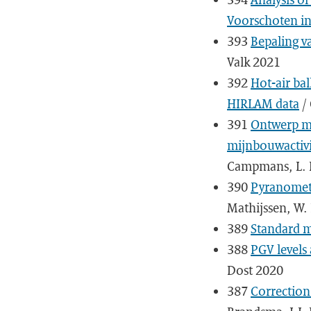
Voorschoten in
393
Bepaling v
Valk 2021
392
Hot-air ba
HIRLAM data
/ 
391
Ontwerp mo
mijnbouwactivi
Campmans, L. 
390
Pyranomete
Mathijssen, W.
389
Standard m
388
PGV levels
Dost 2020
387
Correction 