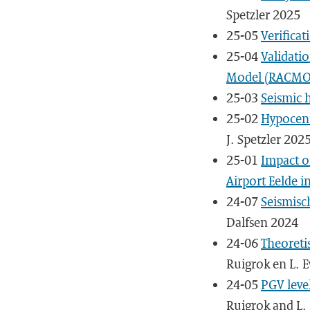
Spetzler 2025
25-05
Verifica
25-04
Validati
Model (RACMO)
25-03
Seismic 
25-02
Hypocent
J. Spetzler 202
25-01
Impact o
Airport Eelde i
24-07
Seismisc
Dalfsen 2024
24-06
Theoreti
Ruigrok en L. 
24-05
PGV leve
Ruigrok and L.