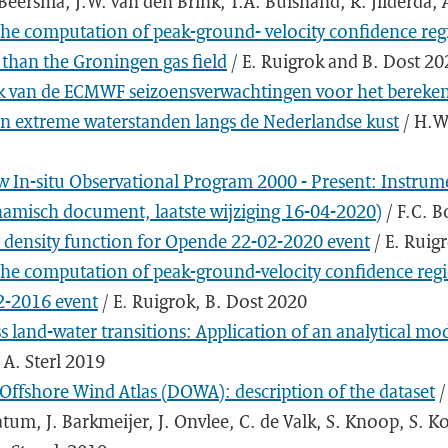
Beersma, J.W. van den Brink, T.A. Buishand, R. Jilderda
the computation of peak-ground- velocity confidence regi
r than the Groningen gas field
/ E. Ruigrok and B. Dost 20
k van de ECMWF seizoensverwachtingen voor het bereke
an extreme waterstanden langs de Nederlandse kust
/ H.W
 In-situ Observational Program 2000 - Present: Instrume
namisch document, laatste wijziging 16-04-2020)
/ F.C. B
y density function for Opende 22-02-2020 event
/ E. Ruig
the computation of peak-ground-velocity confidence regi
2-2016 event
/ E. Ruigrok, B. Dost 2020
s land-water transitions: Application of an analytical mo
 A. Sterl 2019
Offshore Wind Atlas (DOWA): description of the dataset
/
atum, J. Barkmeijer, J. Onvlee, C. de Valk, S. Knoop, S. Ko