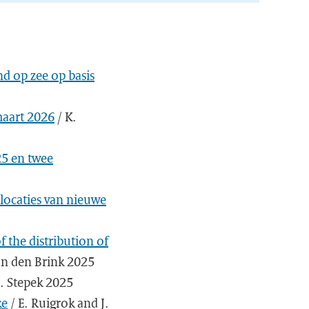
nd op zee op basis
maart 2026
/ K.
25 en twee
locaties van nieuwe
 the distribution of
van den Brink 2025
. Stepek 2025
ke
/ E. Ruigrok and J.