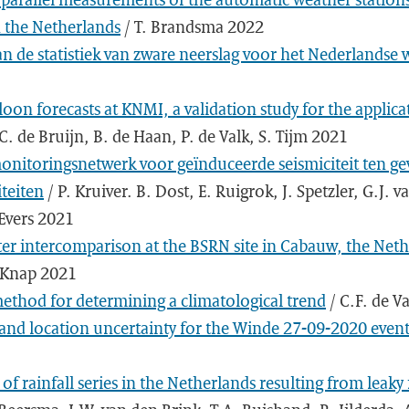
 the Netherlands
/ T. Brandsma 2022
an de statistiek van zware neerslag voor het Nederlandse
lloon forecasts at KNMI, a validation study for the appli
C. de Bruijn, B. de Haan, P. de Valk, S. Tijm 2021
nitoringsnetwerk voor geïnduceerde seismiciteit ten ge
teiten
/ P. Kruiver. B. Dost, E. Ruigrok, J. Spetzler, G.J. v
Evers 2021
r intercomparison at the BSRN site in Cabauw, the Neth
 Knap 2021
ethod for determining a climatological trend
/ C.F. de V
 and location uncertainty for the Winde 27-09-2020 even
of rainfall series in the Netherlands resulting from leaky