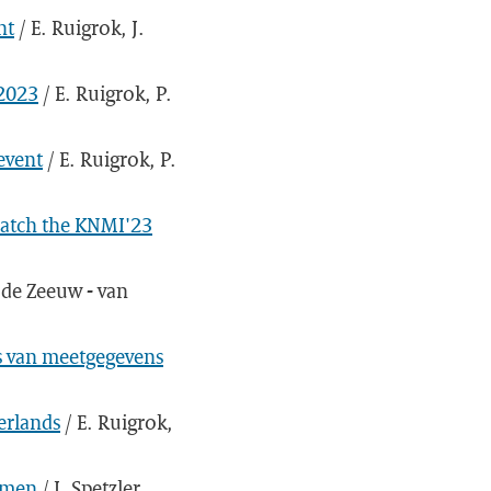
nt
/ E. Ruigrok, J.
 2023
/ E. Ruigrok, P.
event
/ E. Ruigrok, P.
match the KNMI'23
 de Zeeuw - van
is van meetgegevens
erlands
/ E. Ruigrok,
mmen
/ J. Spetzler