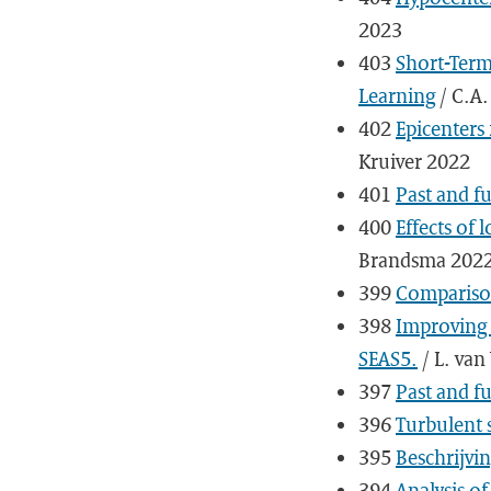
2023
403
Short-Term
Learning
/ C.A.
402
Epicenters
Kruiver 2022
401
Past and fu
400
Effects of
Brandsma 202
399
Compariso
398
Improving 
SEAS5.
/ L. van
397
Past and fu
396
Turbulent s
395
Beschrijvi
394
Analysis o