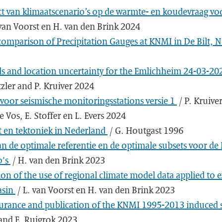
t van klimaatscenario’s op de warmte- en koudevraag v
 van Voorst en H. van den Brink 2024
comparison of Precipitation Gauges at KNMI in De Bilt, 
ls and location uncertainty for the Emlichheim 24-03-20
tzler and P. Kruiver 2024
n voor seismische monitoringsstations versie 1
/ P. Kruive
e Vos, E. Stoffer en L. Evers 2024
it en tektoniek in Nederland
/ G. Houtgast 1996
an de optimale referentie en de optimale subsets voor d
o's
/ H. van den Brink 2023
on of the use of regional climate model data applied to 
asin
/ L. van Voorst en H. van den Brink 2023
surance and publication of the KNMI 1995-2013 induced s
and E. Ruigrok 2023