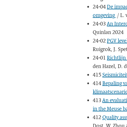
24-04
De impac
omgeving
/ L.
24-03
An Inter
Quinlan 2024
24-02
PGV leve
Ruigrok, J. Spe
24-01
Richtlij
den Hazel, D. d
415
Seismicite
414
Bepaling v
klimaatscenari
413
An evaluati
in the Meuse b
412
Quality as
Dost, W. Zhou 