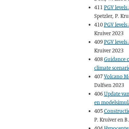
411
PGV levels
Spetzler, P. Kr
410
PGV levels
Kruiver 2023
409
PGV levels
Kruiver 2023
408
Guidance o
climate scenari
407
Volcano Mo
Dalfsen 2023
406
Update van
en modelsimula
405
Constructi
P. Kruiver en B
404
Hypocenter