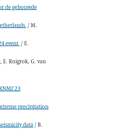
oor de gebouwde
Netherlands
/ M.
24 event
/ E.
r, E. Ruigrok, G. van
e KNMI'23
extreme precipitation
eismicity data
/ B.