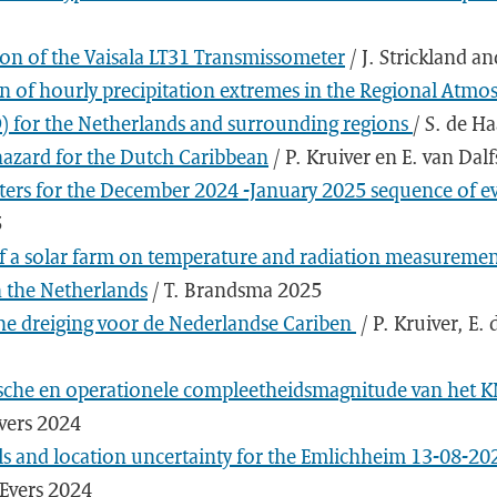
tion of the Vaisala LT31 Transmissometer
/ J. Strickland 
on of hourly precipitation extremes in the Regional Atmo
 for the Netherlands and surrounding regions
/ S. de H
hazard for the Dutch Caribbean
/ P. Kruiver en E. van Dal
ers for the December 2024 -January 2025 sequence of ev
5
f a solar farm on temperature and radiation measuremen
n the Netherlands
/ T. Brandsma 2025
he dreiging voor de Nederlandse Cariben
/ P. Kruiver, E.
sche en operationele compleetheidsmagnitude van het
Evers 2024
ls and location uncertainty for the Emlichheim 13-08-20
 Evers 2024