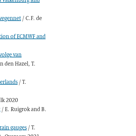
 wegennet
/ C.F. de
cation of ECMWF and
volge van
an den Hazel, T.
erlands
/ T.
alk 2020
t
/ E. Ruigrok and B.
 rain gauges
/ T.