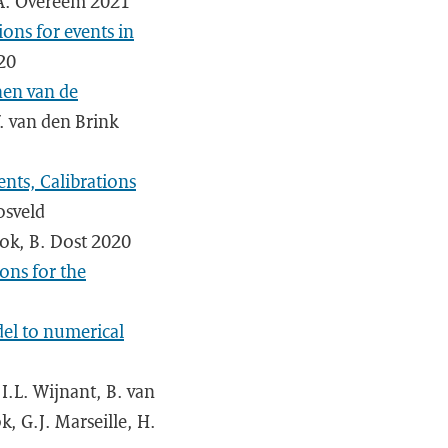
, A. Overeem 2021
ons for events in
20
nen van de
. van den Brink
nts, Calibrations
osveld
rok, B. Dost 2020
ons for the
del to numerical
 I.L. Wijnant, B. van
k, G.J. Marseille, H.