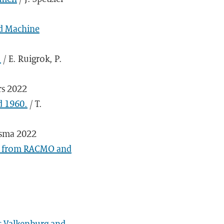
ed Machine
.
/ E. Ruigrok, P.
rs 2022
d 1960.
/ T.
dsma 2022
ts from RACMO and
ns Valkenburg and