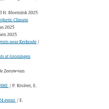
and H. Bloemink 2025
spheric Climate
aas 2025
fsen 2025
ents near Kerkrade
/
ts at Groningen
 de Zeeuw-van
 KNMI
/ P. Kruiver, E.
24 event
/ E.