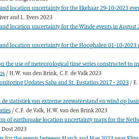
 and location uncertainty for the Ekehaar 29-10-2023 eve
uiver and L. Evers 2023
 and location uncertainty for the Winde events in August
 and location uncertainty for the Hooghalen 01-10-2023 
n the use of meteorological time series constructed to 
os
/ H.W. van den Brink, C.F. de Valk 2023
nitoring Updates Saba and St. Eustatius 2017 - 2023
/ E.
 de statistiek van extreme zeewaterstand en wind op bas
ties
/ C.F. de Valk, H.W. van den Brink 2023
on of earthquake location uncertainty maps for the Neth
. Dost 2023
s for the events between March and May 2023 near Kli