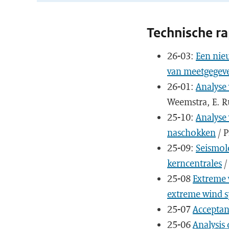
Technische r
26-03:
Een nieu
van meetgegev
26-01:
Analyse
Weemstra, E. R
25-10:
Analyse
naschokken
/ P
25-09:
Seismol
kerncentrales
/
25-08
Extreme w
extreme wind s
25-07
Acceptan
25-06
Analysis