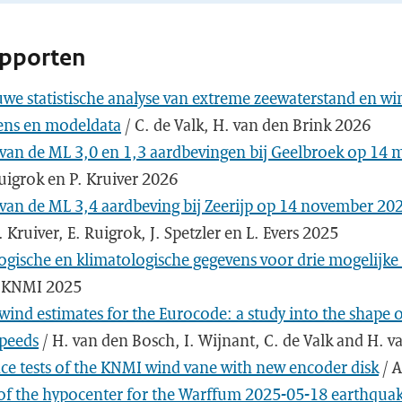
apporten
we statistische analyse van extreme zeewaterstand en wi
ens en modeldata
/ C. de Valk, H. van den Brink 2026
 van de ML 3,0 en 1,3 aardbevingen bij Geelbroek op 14 
uigrok en P. Kruiver 2026
 van de ML 3,4 aardbeving bij Zeerijp op 14 november 20
. Kruiver, E. Ruigrok, J. Spetzler en L. Evers 2025
ogische en klimatologische gegevens voor drie mogelijke 
 KNMI 2025
ind estimates for the Eurocode: a study into the shape of
peeds
/ H. van den Bosch, I. Wijnant, C. de Valk and H. 
ce tests of the KNMI wind vane with new encoder disk
/ A
 of the hypocenter for the Warffum 2025-05-18 earthqua