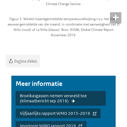
Climate Change Service.
Figuur 3. Wereld maandgemiddelde temperatuurafwijking t.o.v. het 20e -
eeuwse gemiddelde van die maand, in combinatie met aanwezigheid van El
Niño (rood) of La Niña (blauw). Bron: NOAA, Global Climate Report
November 2019.
Pagina delen
Meer informatie
Broeikasgassen nemen versneld toe
(klimaatbericht sep 2019)
Vijfjaarlijks rapport WMO 2015-2019
Voorlopig WMO rapport 2019