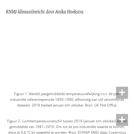
KNMI-klimaatbericht door Anika Hoekstra
Figuur 1. Wereld jaargemiddelde temperatuurafwijking t.o.v. de pre-
industriële referentieperiode 1850-1900, afkomstig van vijf verschillende
datasets. 2019 beslaat januari t/m oktober. Bron: UK Met Office.
Figuur 2. Luchttemperatuurverschil tussen 2019 (januari t/m oktober) en het
gemiddelde van 1981–2010. Om tot de pre-industriële waarde te komen,
dient er 0,6 °C bij opgeteld te worden. Bron: ECMWF ERA5 data, Copernicus