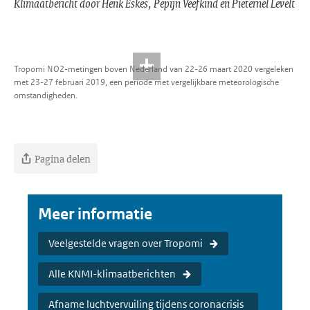
Klimaatbericht door Henk Eskes, Pepijn Veefkind en Pieternel Levelt
Tropomi NO2-metingen boven Nederland van 22-26 maart 2020 vergeleken
met 23-27 februari 2019, een periode met vergelijkbare meteorologische
omstandigheden.
Pagina delen
Meer informatie
Veelgestelde vragen over Tropomi
Alle KNMI-klimaatberichten
Afname luchtvervuiling tijdens coronacrisis