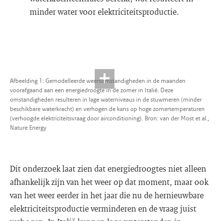
minder water voor elektriciteitsproductie.
Afbeelding 1: Gemodelleerde weersomstandigheden in de maanden
voorafgaand aan een energiedroogte in de zomer in Italië. Deze
omstandigheden resulteren in lage waterniveaus in de stuwmeren (minder
beschikbare waterkracht) en verhogen de kans op hoge zomertemperaturen
(verhoogde elektriciteitsvraag door airconditioning). Bron: van der Most et al.,
Nature Energy
Dit onderzoek laat zien dat energiedroogtes niet alleen
afhankelijk zijn van het weer op dat moment, maar ook
van het weer eerder in het jaar die nu de hernieuwbare
elektriciteitsproductie verminderen en de vraag juist