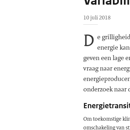
Variabil
10 juli 2018
D
e grillighe
energie ka
geven een lage e
vraag naar energ
energieproducen
onderzoek naar 
Energietransi
Om toekomstige klim
omschakeling van st