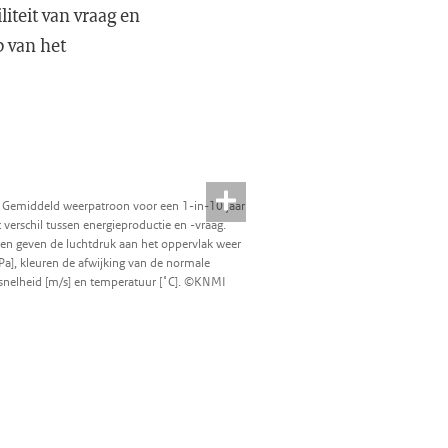
liteit van vraag en
p van het
: Gemiddeld weerpatroon voor een 1-in-10 jaar
 verschil tussen energieproductie en -vraag.
en geven de luchtdruk aan het oppervlak weer
Pa], kleuren de afwijking van de normale
snelheid [m/s] en temperatuur [˚C]. ©KNMI