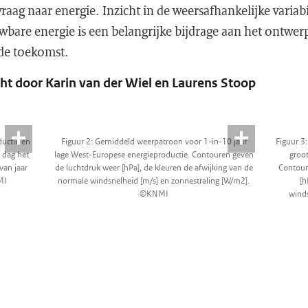
raag naar energie. Inzicht in de weersafhankelijke variabi
bare energie is een belangrijke bijdrage aan het ontwer
de toekomst.
t door Karin van der Wiel en Laurens Stoop
ductie en
Figuur 2: Gemiddeld weerpatroon voor 1-in-10 jaar
Figuur 3
r dag het
lage West-Europese energieproductie. Contouren geven
groot
van jaar
de luchtdruk weer [hPa], de kleuren de afwijking van de
Contour
MI
normale windsnelheid [m/s] en zonnestraling [W/m2].
[h
©KNMI
wind