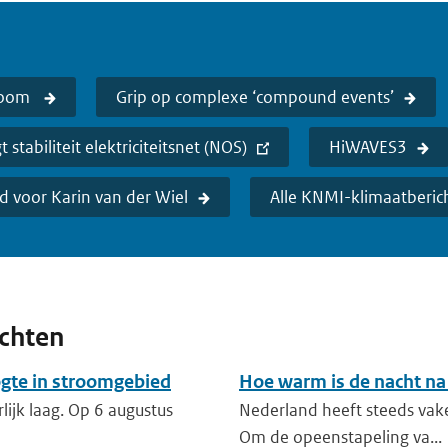
room
Grip op complexe ‘compound events’
 stabiliteit elektriciteitsnet (NOS)
HiWAVES3
d voor Karin van der Wiel
Alle KNMI-klimaatberic
ichten
ogte in stroomgebied
Hoe warm is de nacht na
lijk laag. Op 6 augustus
Nederland heeft steeds vak
Om de opeenstapeling va...