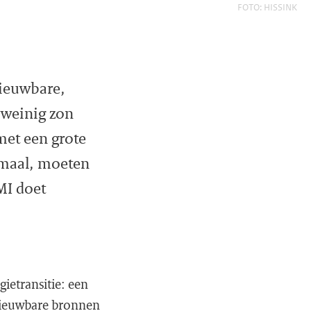
FOTO: HISSINK
nieuwbare,
 weinig zon
met een grote
rmaal, moeten
MI doet
ietransitie: een
rnieuwbare bronnen