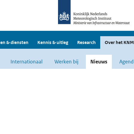
en & diensten
Kennis & uitleg
Research
Over het KNM
Internationaal
Werken bij
Nieuws
Agend