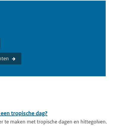
hten
 een tropische dag?
er te maken met tropische dagen en hittegolven.