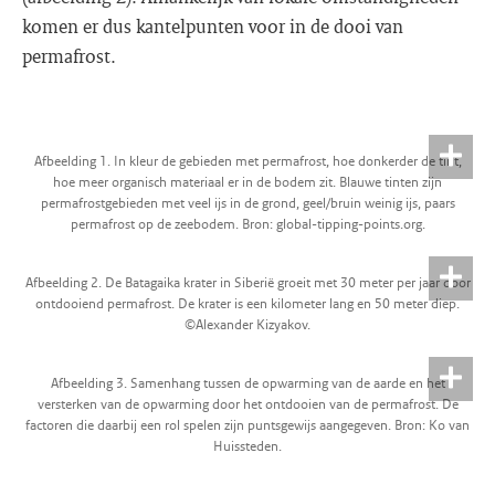
komen er dus kantelpunten voor in de dooi van
permafrost.
Afbeelding 1. In kleur de gebieden met permafrost, hoe donkerder de tint,
hoe meer organisch materiaal er in de bodem zit. Blauwe tinten zijn
permafrostgebieden met veel ijs in de grond, geel/bruin weinig ijs, paars
permafrost op de zeebodem. Bron: global-tipping-points.org.
Afbeelding 2. De Batagaika krater in Siberië groeit met 30 meter per jaar door
ontdooiend permafrost. De krater is een kilometer lang en 50 meter diep.
©Alexander Kizyakov.
Afbeelding 3. Samenhang tussen de opwarming van de aarde en het
versterken van de opwarming door het ontdooien van de permafrost. De
factoren die daarbij een rol spelen zijn puntsgewijs aangegeven. Bron: Ko van
Huissteden.