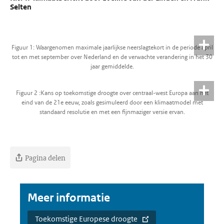
Selten
Figuur 1: Waargenomen maximale jaarlijkse neerslagtekort in de periode april
tot en met september over Nederland en de verwachte verandering in het 30
jaar gemiddelde.
Figuur 2 :Kans op toekomstige droogte over centraal-west Europa aan het
eind van de 21e eeuw, zoals gesimuleerd door een klimaatmodel met
standaard resolutie en met een fijnmaziger versie ervan.
Pagina delen
Meer informatie
Toekomstige Europese droogte