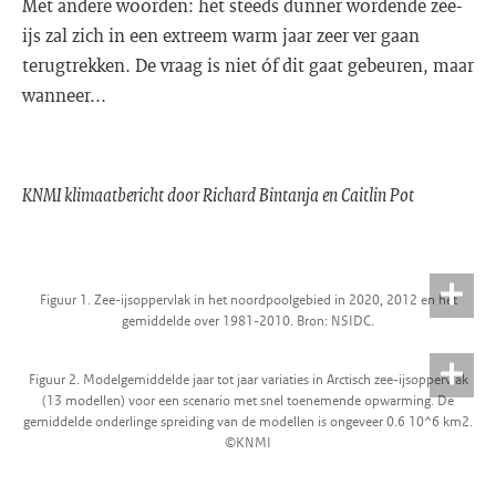
Met andere woorden: het steeds dunner wordende zee-
ijs zal zich in een extreem warm jaar zeer ver gaan
terugtrekken. De vraag is niet óf dit gaat gebeuren, maar
wanneer...
KNMI klimaatbericht door Richard Bintanja en Caitlin Pot
Figuur 1. Zee-ijsoppervlak in het noordpoolgebied in 2020, 2012 en het
gemiddelde over 1981-2010. Bron: NSIDC.
Figuur 2. Modelgemiddelde jaar tot jaar variaties in Arctisch zee-ijsoppervlak
(13 modellen) voor een scenario met snel toenemende opwarming. De
gemiddelde onderlinge spreiding van de modellen is ongeveer 0.6 10^6 km2.
©KNMI