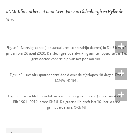
KNMI-Klimaatbericht door Geert Jan van Oldenborgh en Hylke de
Vries
Figuur 1. Neerslag (onder) en aantal uren zonneschijn (boven) in De Bilt van 1
januari t/m 26 april 2020. De kleur geeft de afwijking aan ten opzichte van het
gemiddelde voor de tijd van het jaar. ©KNMI
Figuur 2. Luchtdrukpatroongemiddeld over de afgelopen 40 dagen. Data:
ECMWF/KNMI.
Figuur 3. Gemiddelde aantal uren zon per dag in de lente (maart-mei) in De
Bilt 1901–2019. bron: KNMI. De groene lijn geeft het 10-jaar lopend
gemiddelde aan. ©KNMI