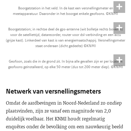
Boorgatstation in het veld. In de kast een versnellingsmeter en
meetapparatuur. Daaronder in het boorgat enkele geofoons. ©KNMI
Boorgatstation; in rechtse deel de gps-antenne (wit bolletje rechts bovenin)
voor de satelliettijd, datarecorder, router voor dsl-verbinding en een accu
(grijze kast). Linkerdeel van kast is van energiemaatschappij. Versnellingsmeter
staat onderaan (dicht gedeelte) ©KNMI
Geofoon, zoals die in de grond zit. In bijna alle gevallen zijn er per locatie 4
geofoons geïnstalleerd, op elke 50 meter (dus tot 200 meter diep). ©KNMI
Netwerk van versnellingsmeters
Omdat de aardbevingen in Noord-Nederland zo ondiep
plaatsvinden, zijn ze vanaf een magnitude van 2,0
duidelijk voelbaar. Het KNMI houdt regelmatig
enquêtes onder de bevolking om een nauwkeurig beeld