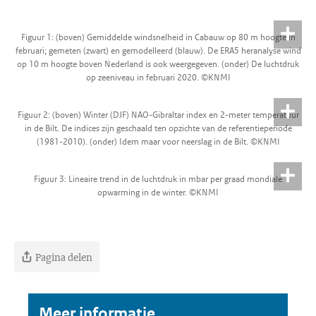
Figuur 1: (boven) Gemiddelde windsnelheid in Cabauw op 80 m hoogte in
februari; gemeten (zwart) en gemodelleerd (blauw). De ERA5 heranalyse wind
op 10 m hoogte boven Nederland is ook weergegeven. (onder) De luchtdruk
op zeeniveau in februari 2020. ©KNMI
Figuur 2: (boven) Winter (DJF) NAO-Gibraltar index en 2-meter temperatuur
in de Bilt. De indices zijn geschaald ten opzichte van de referentieperiode
(1981-2010). (onder) Idem maar voor neerslag in de Bilt. ©KNMI
Figuur 3: Lineaire trend in de luchtdruk in mbar per graad mondiale
opwarming in de winter. ©KNMI
Pagina delen
Meer informatie