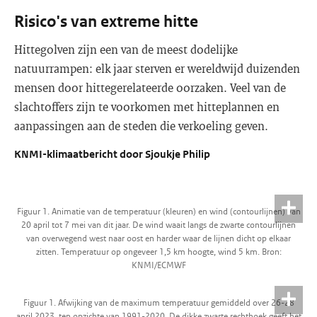
Risico's van extreme hitte
Hittegolven zijn een van de meest dodelijke
natuurrampen: elk jaar sterven er wereldwijd duizenden
mensen door hittegerelateerde oorzaken. Veel van de
slachtoffers zijn te voorkomen met hitteplannen en
aanpassingen aan de steden die verkoeling geven.
KNMI-klimaatbericht door Sjoukje Philip
Figuur 1. Animatie van de temperatuur (kleuren) en wind (contourlijnen) van
20 april tot 7 mei van dit jaar. De wind waait langs de zwarte contourlijnen
van overwegend west naar oost en harder waar de lijnen dicht op elkaar
zitten. Temperatuur op ongeveer 1,5 km hoogte, wind 5 km. Bron:
KNMI/ECMWF
Figuur 1. Afwijking van de maximum temperatuur gemiddeld over 26-28
april 2023, ten opzichte van 1991-2020. De dikke zwarte rechthoek geeft het