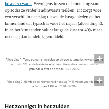
boven zeewater
. Vervolgens lossen de buien langzaam
op zodra ze verder landinwaarts trekken. Dit zorgt voor
een verschil in neerslag tussen de kustgebieden en het
binnenland dat typisch is voor het najaar (afbeelding 2).
In de herfstmaanden valt er langs de kust tot 40% meer
neerslag dan landelijk gemiddeld.
Afbeelding 1: Temperatuur en neerslag op diverse automatische weerstations
van het KNMI in de laatste twintig dagen (twee decaden) van oktober
gemiddeld over de periode 1991-2020.
Afbeelding 2. Gemiddelde hoeveelheid neerslag (millimeter) voor de gehele
herfst tussen 1991 en 2020. ©KNMI.
Het zonnigst in het zuiden