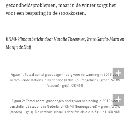
gezondheidsproblemen, maar in de winter zorgt het
voor een besparing in de stookkosten.
KNMI-klimaatbericht door Natalie Theeuwes, Irene Garcia-Marti en
Marijn de Haij
Figuur 1: Totaal aantal graaddagen nodig voor verwarming in 2019 voor
verschillende stations in Nederland (KNMI (buitengebied)– groen, WOW
(steden)– grijs). ©KNMI
Figuur 2: Totaal aantal graaddagen nodig voor verkoeling in 2019 voor
verschillende stations in Nederland (KNMI (buitengebied) – groen, WOW
(steden) – grijs). De verticale schaal is dezelfde als die in figuur 1. ©KNMI