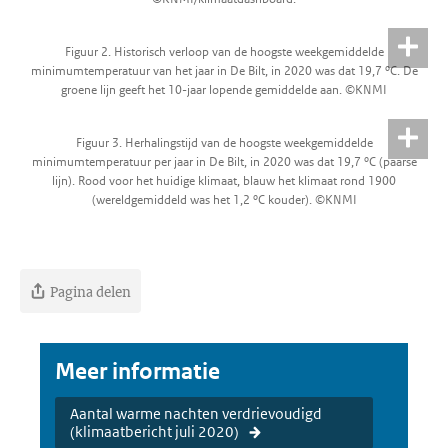
Figuur 2. Historisch verloop van de hoogste weekgemiddelde
minimumtemperatuur van het jaar in De Bilt, in 2020 was dat 19,7 ºC. De
groene lijn geeft het 10-jaar lopende gemiddelde aan. ©KNMI
Figuur 3. Herhalingstijd van de hoogste weekgemiddelde
minimumtemperatuur per jaar in De Bilt, in 2020 was dat 19,7 ºC (paarse
lijn). Rood voor het huidige klimaat, blauw het klimaat rond 1900
(wereldgemiddeld was het 1,2 ºC kouder). ©KNMI
Pagina delen
Meer informatie
Aantal warme nachten verdrievoudigd
(klimaatbericht juli 2020)