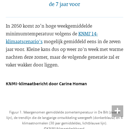
de 7 jaar voor
In 2050 komt zo’n hoge weekgemiddelde
minimumtemperatuur volgens de
KNMI'14-
klimaatscenario's
mogelijk gemiddeld eens in de zeven
jaar voor. Kleine kans dus op weer zo'n week met warme
nachten deze zomer, maar de volgende generatie zal er
vaker wakker door liggen.
KNMI-klimaatbericht door Carine Homan
Figuur 1. Waargenomen gemiddelde zomertemperatuur in De Bilt (zwarte
lijn), de trendlijn die de langjarige ontwikkeling weergeeft (donkerblauw) en 4
klimaatnormalen (30 jaar gemiddeldes, lichtblauwe lijn).
©KNMI/klimaatdashboard.