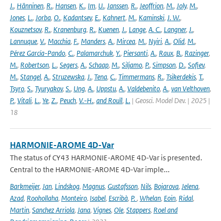
J.
,
Hänninen
,
R.
,
Hansen
,
K.
,
Im
,
U.
,
Janssen
,
R.
,
Jeoffrion
,
M.
,
Joly
,
M.
,
Jones
,
L.
,
Jorba
,
O.
,
Kadantsev
,
E.
,
Kahnert
,
M.
,
Kaminski
,
J. W.
,
Kouznetsov
,
R.
,
Kranenburg
,
R.
,
Kuenen
,
J.
,
Lange
,
A. C.
,
Langner
,
J.
,
Lannuque
,
V.
,
Macchia
,
F.
,
Manders
,
A.
,
Mircea
,
M.
,
Nyiri
,
A.
,
Olid
,
M.
,
Pérez García-Pando
,
C.
,
Palamarchuk
,
Y.
,
Piersanti
,
A.
,
Raux
,
B.
,
Razinger
,
M.
,
Robertson
,
L.
,
Segers
,
A.
,
Schaap
,
M.
,
Siljamo
,
P.
,
Simpson
,
D.
,
Sofiev
,
M.
,
Stangel
,
A.
,
Struzewska
,
J.
,
Tena
,
C.
,
Timmermans
,
R.
,
Tsikerdekis
,
T.
,
Tsyro
,
S.
,
Tyuryakov
,
S.
,
Ung
,
A.
,
Uppstu
,
A.
,
Valdebenito
,
A.
,
van Velthoven
,
P.
,
Vitali
,
L.
,
Ye
,
Z.
,
Peuch
,
V.-H.
,
and Rouïl
,
L.
| Geosci. Model Dev. | 2025 |
18
HARMONIE-AROME 4D-Var
The status of CY43 HARMONIE-AROME 4D-Var is presented.
Central to the HARMONIE-AROME 4D-Var imple...
Barkmeijer
,
Jan
,
Lindskog
,
Magnus
,
Gustafsson
,
Nils
,
Bojarova
,
Jelena
,
Azad
,
Roohollaha
,
Monteiro
,
Isabel
,
Escribà
,
P.
,
Whelan
,
Eoin
,
Ridal
,
Martin
,
Sanchez Arriola
,
Jana
,
Vignes
,
Ole
,
Stappers
,
Roel and