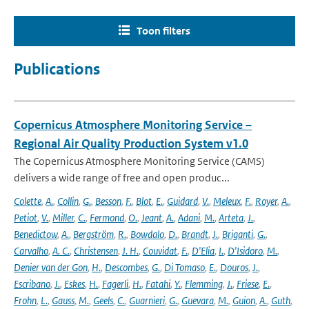
Toon filters
Publications
Copernicus Atmosphere Monitoring Service –
Regional Air Quality Production System v1.0
The Copernicus Atmosphere Monitoring Service (CAMS)
delivers a wide range of free and open produc...
Colette
,
A.
,
Collin
,
G.
,
Besson
,
F.
,
Blot
,
E.
,
Guidard
,
V.
,
Meleux
,
F.
,
Royer
,
A.
,
Petiot
,
V.
,
Miller
,
C.
,
Fermond
,
O.
,
Jeant
,
A.
,
Adani
,
M.
,
Arteta
,
J.
,
Benedictow
,
A.
,
Bergström
,
R.
,
Bowdalo
,
D.
,
Brandt
,
J.
,
Briganti
,
G.
,
Carvalho
,
A. C.
,
Christensen
,
J. H.
,
Couvidat
,
F.
,
D'Elia
,
I.
,
D'Isidoro
,
M.
,
Denier van der Gon
,
H.
,
Descombes
,
G.
,
Di Tomaso
,
E.
,
Douros
,
J.
,
Escribano
,
J.
,
Eskes
,
H.
,
Fagerli
,
H.
,
Fatahi
,
Y.
,
Flemming
,
J.
,
Friese
,
E.
,
Frohn
,
L.
,
Gauss
,
M.
,
Geels
,
C.
,
Guarnieri
,
G.
,
Guevara
,
M.
,
Guion
,
A.
,
Guth
,