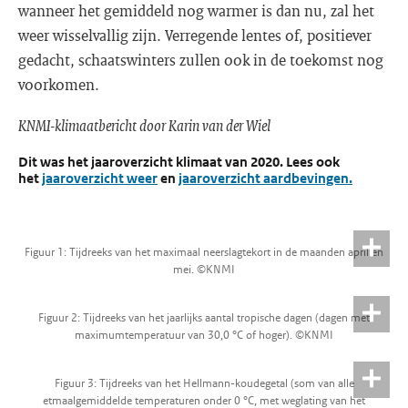
wanneer het gemiddeld nog warmer is dan nu, zal het
weer wisselvallig zijn. Verregende lentes of, positiever
gedacht, schaatswinters zullen ook in de toekomst nog
voorkomen.
KNMI-klimaatbericht door Karin van der Wiel
Dit was het jaaroverzicht klimaat van 2020. Lees ook
het
jaaroverzicht weer
en
jaaroverzicht aardbevingen.
Figuur 1: Tijdreeks van het maximaal neerslagtekort in de maanden april en
mei. ©KNMI
Figuur 2: Tijdreeks van het jaarlijks aantal tropische dagen (dagen met
maximumtemperatuur van 30,0 °C of hoger). ©KNMI
Figuur 3: Tijdreeks van het Hellmann-koudegetal (som van alle
etmaalgemiddelde temperaturen onder 0 °C, met weglating van het