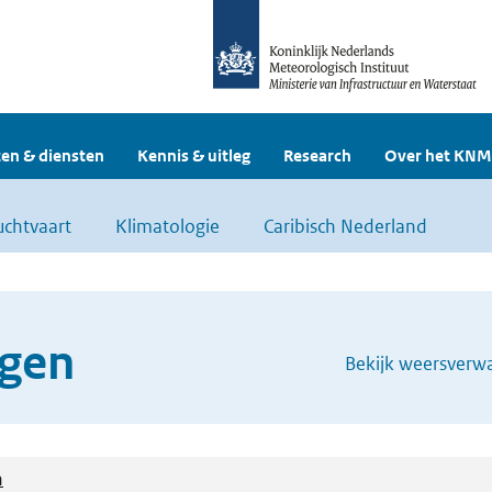
en & diensten
Kennis & uitleg
Research
Over het KNM
uchtvaart
Klimatologie
Caribisch Nederland
gen
Bekijk weersverw
n