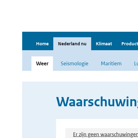
Home
Nederland nu
Klimaat
Product
Weer
Seismologie
Maritiem
L
Waarschuwin
Er zijn geen waarschuwinge