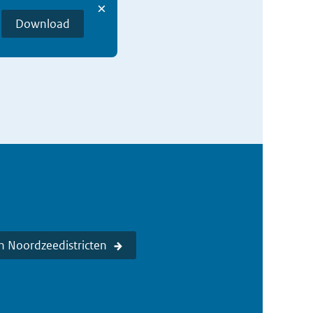
×
Download
n Noordzeedistricten