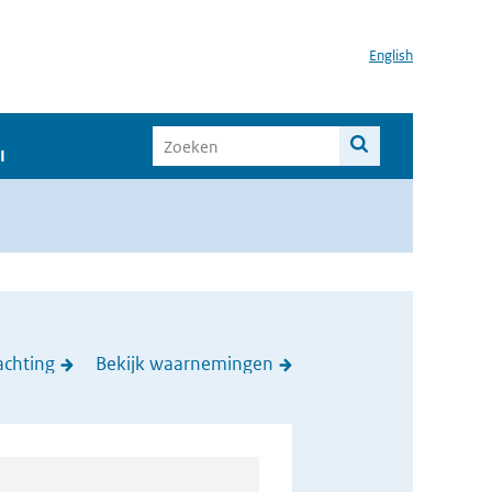
English
I
achting
Bekijk waarnemingen