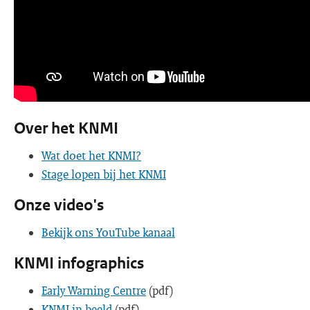
Over het KNMI
Wat doet het KNMI?
Stage lopen bij het KNMI
Onze video's
Bekijk ons YouTube kanaal
KNMI infographics
Early Warning Centre
(pdf)
KNMI in beeld
(pdf)