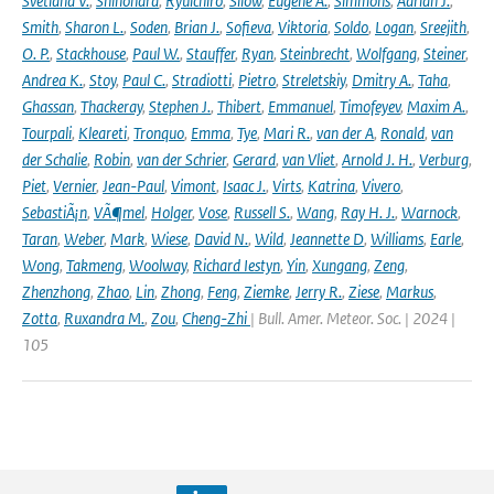
Svetlana V.
,
Shinohara
,
Ryuichiro
,
Silow
,
Eugene A.
,
Simmons
,
Adrian J.
,
Smith
,
Sharon L.
,
Soden
,
Brian J.
,
Sofieva
,
Viktoria
,
Soldo
,
Logan
,
Sreejith
,
O. P.
,
Stackhouse
,
Paul W.
,
Stauffer
,
Ryan
,
Steinbrecht
,
Wolfgang
,
Steiner
,
Andrea K.
,
Stoy
,
Paul C.
,
Stradiotti
,
Pietro
,
Streletskiy
,
Dmitry A.
,
Taha
,
Ghassan
,
Thackeray
,
Stephen J.
,
Thibert
,
Emmanuel
,
Timofeyev
,
Maxim A.
,
Tourpali
,
Kleareti
,
Tronquo
,
Emma
,
Tye
,
Mari R.
,
van der A
,
Ronald
,
van
der Schalie
,
Robin
,
van der Schrier
,
Gerard
,
van Vliet
,
Arnold J. H.
,
Verburg
,
Piet
,
Vernier
,
Jean-Paul
,
Vimont
,
Isaac J.
,
Virts
,
Katrina
,
Vivero
,
SebastiÃ¡n
,
VÃ¶mel
,
Holger
,
Vose
,
Russell S.
,
Wang
,
Ray H. J.
,
Warnock
,
Taran
,
Weber
,
Mark
,
Wiese
,
David N.
,
Wild
,
Jeannette D
,
Williams
,
Earle
,
Wong
,
Takmeng
,
Woolway
,
Richard Iestyn
,
Yin
,
Xungang
,
Zeng
,
Zhenzhong
,
Zhao
,
Lin
,
Zhong
,
Feng
,
Ziemke
,
Jerry R.
,
Ziese
,
Markus
,
Zotta
,
Ruxandra M.
,
Zou
,
Cheng-Zhi
| Bull. Amer. Meteor. Soc. | 2024 |
105