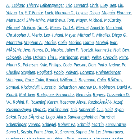
A.
,
Leblanc
,
Thierry
,
Leibensperger
,
Eric
,
Lennard
,
Chris
,
Liley
,
Ben
,
Liu
,
Yakun
,
Lo
,
Y. T. Eunice
,
Loeb
,
Norman G.
,
Loyola
,
Diego
,
Magnin
,
Florence
,
Matsuzaki
,
Shin-Ichiro
,
Matthews
,
Tom
,
Mayer
,
Michael
,
McCarthy
,
Michael
,
McVicar
,
Tim R.
,
Mears
,
Carl A.
,
Menzel
,
Annette
,
Merchant
,
Christopher J.
,
Merio
,
Leo-Juhani
,
Meyer
,
Michael F.
,
Miralles
,
Diego G.
,
Montzka
,
Stephan A.
,
Morice
,
Colin
,
Morino
,
Isamu
,
Mrekaj
,
Ivan
,
MÃ¼hle
,
Jens
,
Nance
,
D.
,
Nicolas
,
Julien P.
,
Noetzli
,
Jeannette
,
Noll
,
Ben
,
OâKeefe
,
John
,
Osborn
,
Tim J.
,
Parrington
,
Mark
,
Pellet
,
CÃ©cile
,
Pelto
,
Mauri S.
,
Petersen
,
Kyle
,
Phillips
,
Coda
,
Pierson
,
Don
,
Pinto
,
Izidine
,
Po-
Chedley
,
Stephen
,
Pogliotti
,
Paolo
,
Polvani
,
Lorenzo
,
Preimesberger
,
Wolfgang
,
Price
,
Colin
,
Randel
,
William J.
,
Raymond
,
Colin
,
RÃ©my
,
Samuel
,
Ricciardulli
,
Lucrezia
,
Richardson
,
Andrew D.
,
Robinson
,
David A.
,
Rodell
,
Matthew
,
Rodriguez-Fernandez
,
Nemesio
,
Rogers
,
Cassandra D.
W.
,
Rohini
,
P.
,
Rosenlof
,
Karen
,
Rozanov
,
Alexei
,
RozkoÅ¡nÃ½
,
Jozef
,
Rusanovskaya
,
Olga O.
,
Rutishauser
,
This
,
Sabeerali
,
C. T.
,
Said
,
Ryan
,
Sakai
,
Tetsu
,
SÃ¡nchez-Lugo
,
Ahira
,
Sawaengphokhai
,
Parnchai
,
Schenzinger
,
Verena
,
Schlegel
,
Robert W.
,
Schmid
,
Martin
,
Seneviratne
,
Sonia I.
,
Sezaki
,
Fumi
,
Shao
,
Xi
,
Sharma
,
Sapna
,
Shi
,
Lei
,
Shimaraeva
,