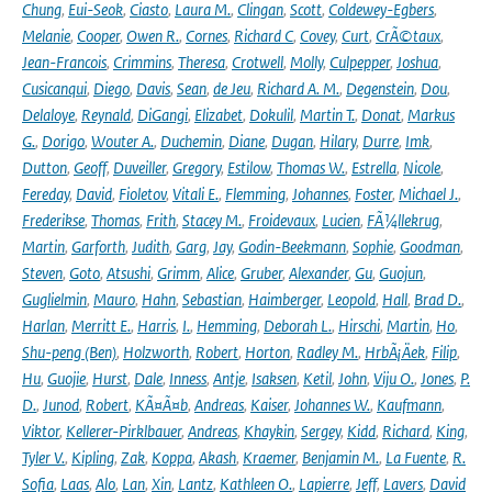
Chung
,
Eui-Seok
,
Ciasto
,
Laura M.
,
Clingan
,
Scott
,
Coldewey-Egbers
,
Melanie
,
Cooper
,
Owen R.
,
Cornes
,
Richard C
,
Covey
,
Curt
,
CrÃ©taux
,
Jean-Francois
,
Crimmins
,
Theresa
,
Crotwell
,
Molly
,
Culpepper
,
Joshua
,
Cusicanqui
,
Diego
,
Davis
,
Sean
,
de Jeu
,
Richard A. M.
,
Degenstein
,
Dou
,
Delaloye
,
Reynald
,
DiGangi
,
Elizabet
,
Dokulil
,
Martin T.
,
Donat
,
Markus
G.
,
Dorigo
,
Wouter A.
,
Duchemin
,
Diane
,
Dugan
,
Hilary
,
Durre
,
Imk
,
Dutton
,
Geoff
,
Duveiller
,
Gregory
,
Estilow
,
Thomas W.
,
Estrella
,
Nicole
,
Fereday
,
David
,
Fioletov
,
Vitali E.
,
Flemming
,
Johannes
,
Foster
,
Michael J.
,
Frederikse
,
Thomas
,
Frith
,
Stacey M.
,
Froidevaux
,
Lucien
,
FÃ¼llekrug
,
Martin
,
Garforth
,
Judith
,
Garg
,
Jay
,
Godin-Beekmann
,
Sophie
,
Goodman
,
Steven
,
Goto
,
Atsushi
,
Grimm
,
Alice
,
Gruber
,
Alexander
,
Gu
,
Guojun
,
Guglielmin
,
Mauro
,
Hahn
,
Sebastian
,
Haimberger
,
Leopold
,
Hall
,
Brad D.
,
Harlan
,
Merritt E.
,
Harris
,
I.
,
Hemming
,
Deborah L.
,
Hirschi
,
Martin
,
Ho
,
Shu-peng (Ben)
,
Holzworth
,
Robert
,
Horton
,
Radley M.
,
HrbÃ¡Äek
,
Filip
,
Hu
,
Guojie
,
Hurst
,
Dale
,
Inness
,
Antje
,
Isaksen
,
Ketil
,
John
,
Viju O.
,
Jones
,
P.
D.
,
Junod
,
Robert
,
KÃ¤Ã¤b
,
Andreas
,
Kaiser
,
Johannes W.
,
Kaufmann
,
Viktor
,
Kellerer-Pirklbauer
,
Andreas
,
Khaykin
,
Sergey
,
Kidd
,
Richard
,
King
,
Tyler V.
,
Kipling
,
Zak
,
Koppa
,
Akash
,
Kraemer
,
Benjamin M.
,
La Fuente
,
R.
Sofia
,
Laas
,
Alo
,
Lan
,
Xin
,
Lantz
,
Kathleen O.
,
Lapierre
,
Jeff
,
Lavers
,
David