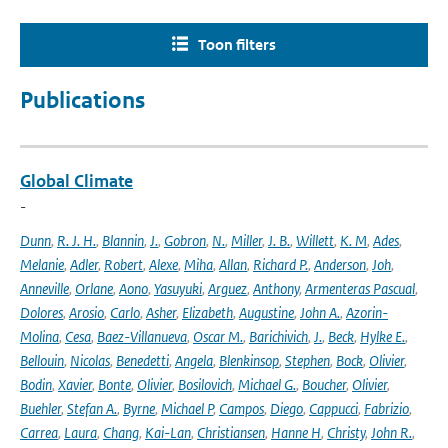
Toon filters
Publications
Global Climate
-
Dunn
,
R. J. H.
,
Blannin
,
J.
,
Gobron
,
N.
,
Miller
,
J. B.
,
Willett
,
K. M
,
Ades
,
Melanie
,
Adler
,
Robert
,
Alexe
,
Miha
,
Allan
,
Richard P.
,
Anderson
,
Joh
,
Anneville
,
Orlane
,
Aono
,
Yasuyuki
,
Arguez
,
Anthony
,
Armenteras Pascual
,
Dolores
,
Arosio
,
Carlo
,
Asher
,
Elizabeth
,
Augustine
,
John A.
,
Azorin-
Molina
,
Cesa
,
Baez-Villanueva
,
Oscar M.
,
Barichivich
,
J.
,
Beck
,
Hylke E.
,
Bellouin
,
Nicolas
,
Benedetti
,
Angela
,
Blenkinsop
,
Stephen
,
Bock
,
Olivier
,
Bodin
,
Xavier
,
Bonte
,
Olivier
,
Bosilovich
,
Michael G.
,
Boucher
,
Olivier
,
Buehler
,
Stefan A.
,
Byrne
,
Michael P
,
Campos
,
Diego
,
Cappucci
,
Fabrizio
,
Carrea
,
Laura
,
Chang
,
Kai-Lan
,
Christiansen
,
Hanne H
,
Christy
,
John R.
,