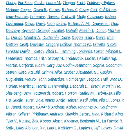
Chung
,
Eui-Seok
,
Ciasto
,
Laura M.
,
Clingan
,
Scott
,
Coldewey-Egbers
,
Melanie
,
Cooper
,
Owen R.
,
Cornes
,
Richard C
,
Covey
,
Curt
,
CrÃ©taux
,
Jean-Francois
,
Crimmins
,
Theresa
,
Crotwell
,
Molly
,
Culpepper
,
Joshua
,
Cusicanqui
,
Diego
,
Davis
,
Sean
,
de Jeu
,
Richard A. M.
,
Degenstein
,
Dou
,
Delaloye
,
Reynald
,
DiGangi
,
Elizabet
,
Dokulil
,
Martin T.
,
Donat
,
Markus
G.
,
Dorigo
,
Wouter A.
,
Duchemin
,
Diane
,
Dugan
,
Hilary
,
Durre
,
Imk
,
Dutton
,
Geoff
,
Duveiller
,
Gregory
,
Estilow
,
Thomas W.
,
Estrella
,
Nicole
,
Fereday
,
David
,
Fioletov
,
Vitali E.
,
Flemming
,
Johannes
,
Foster
,
Michael J.
,
Frederikse
,
Thomas
,
Frith
,
Stacey M.
,
Froidevaux
,
Lucien
,
FÃ¼llekrug
,
Martin
,
Garforth
,
Judith
,
Garg
,
Jay
,
Godin-Beekmann
,
Sophie
,
Goodman
,
Steven
,
Goto
,
Atsushi
,
Grimm
,
Alice
,
Gruber
,
Alexander
,
Gu
,
Guojun
,
Guglielmin
,
Mauro
,
Hahn
,
Sebastian
,
Haimberger
,
Leopold
,
Hall
,
Brad D.
,
Harlan
,
Merritt E.
,
Harris
,
I.
,
Hemming
,
Deborah L.
,
Hirschi
,
Martin
,
Ho
,
Shu-peng (Ben)
,
Holzworth
,
Robert
,
Horton
,
Radley M.
,
HrbÃ¡Äek
,
Filip
,
Hu
,
Guojie
,
Hurst
,
Dale
,
Inness
,
Antje
,
Isaksen
,
Ketil
,
John
,
Viju O.
,
Jones
,
P.
D.
,
Junod
,
Robert
,
KÃ¤Ã¤b
,
Andreas
,
Kaiser
,
Johannes W.
,
Kaufmann
,
Viktor
,
Kellerer-Pirklbauer
,
Andreas
,
Khaykin
,
Sergey
,
Kidd
,
Richard
,
King
,
Tyler V.
,
Kipling
,
Zak
,
Koppa
,
Akash
,
Kraemer
,
Benjamin M.
,
La Fuente
,
R.
Sofia
,
Laas
,
Alo
,
Lan
,
Xin
,
Lantz
,
Kathleen O.
,
Lapierre
,
Jeff
,
Lavers
,
David