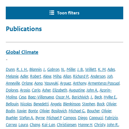
Toon filters
Publications
Global Climate
-
Dunn
,
R. J. H.
,
Blannin
,
J.
,
Gobron
,
N.
,
Miller
,
J. B.
,
Willett
,
K. M
,
Ades
,
Melanie
,
Adler
,
Robert
,
Alexe
,
Miha
,
Allan
,
Richard P.
,
Anderson
,
Joh
,
Anneville
,
Orlane
,
Aono
,
Yasuyuki
,
Arguez
,
Anthony
,
Armenteras Pascual
,
Dolores
,
Arosio
,
Carlo
,
Asher
,
Elizabeth
,
Augustine
,
John A.
,
Azorin-
Molina
,
Cesa
,
Baez-Villanueva
,
Oscar M.
,
Barichivich
,
J.
,
Beck
,
Hylke E.
,
Bellouin
,
Nicolas
,
Benedetti
,
Angela
,
Blenkinsop
,
Stephen
,
Bock
,
Olivier
,
Bodin
,
Xavier
,
Bonte
,
Olivier
,
Bosilovich
,
Michael G.
,
Boucher
,
Olivier
,
Buehler
,
Stefan A.
,
Byrne
,
Michael P
,
Campos
,
Diego
,
Cappucci
,
Fabrizio
,
Carrea
,
Laura
,
Chang
,
Kai-Lan
,
Christiansen
,
Hanne H
,
Christy
,
John R.
,