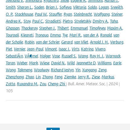
Svetlana V.
,
Shinohara
,
Ryuichiro
,
Silow
,
Eugene A.
,
Simmons
,
Adrian J.
,
Smith
,
Sharon L.
,
Soden
,
Brian J.
,
Sofieva
,
Viktoria
,
Soldo
,
Logan
,
Sreejith
,
O. P.
,
Stackhouse
,
Paul W.
,
Stauffer
,
Ryan
,
Steinbrecht
,
Wolfgang
,
Steiner
,
Andrea K.
,
Stoy
,
Paul C.
,
Stradiotti
,
Pietro
,
Streletskiy
,
Dmitry A.
,
Taha
,
Ghassan
,
Thackeray
,
Stephen J.
,
Thibert
,
Emmanuel
,
Timofeyev
,
Maxim A.
,
Tourpali
,
Kleareti
,
Tronquo
,
Emma
,
Tye
,
Mari R.
,
van der A
,
Ronald
,
van
der Schalie
,
Robin
,
van der Schrier
,
Gerard
,
van Vliet
,
Arnold J. H.
,
Verburg
,
Piet
,
Vernier
,
Jean-Paul
,
Vimont
,
Isaac J.
,
Virts
,
Katrina
,
Vivero
,
SebastiÃ¡n
,
VÃ¶mel
,
Holger
,
Vose
,
Russell S.
,
Wang
,
Ray H. J.
,
Warnock
,
Taran
,
Weber
,
Mark
,
Wiese
,
David N.
,
Wild
,
Jeannette D
,
Williams
,
Earle
,
Wong
,
Takmeng
,
Woolway
,
Richard Iestyn
,
Yin
,
Xungang
,
Zeng
,
Zhenzhong
,
Zhao
,
Lin
,
Zhong
,
Feng
,
Ziemke
,
Jerry R.
,
Ziese
,
Markus
,
Zotta
,
Ruxandra M.
,
Zou
,
Cheng-Zhi
| Bull. Amer. Meteor. Soc. | 2024 |
105