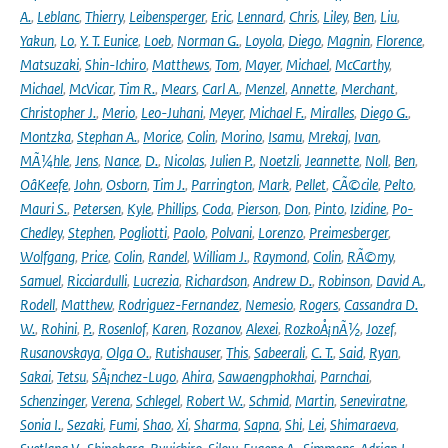
A.
,
Leblanc
,
Thierry
,
Leibensperger
,
Eric
,
Lennard
,
Chris
,
Liley
,
Ben
,
Liu
,
Yakun
,
Lo
,
Y. T. Eunice
,
Loeb
,
Norman G.
,
Loyola
,
Diego
,
Magnin
,
Florence
,
Matsuzaki
,
Shin-Ichiro
,
Matthews
,
Tom
,
Mayer
,
Michael
,
McCarthy
,
Michael
,
McVicar
,
Tim R.
,
Mears
,
Carl A.
,
Menzel
,
Annette
,
Merchant
,
Christopher J.
,
Merio
,
Leo-Juhani
,
Meyer
,
Michael F.
,
Miralles
,
Diego G.
,
Montzka
,
Stephan A.
,
Morice
,
Colin
,
Morino
,
Isamu
,
Mrekaj
,
Ivan
,
MÃ¼hle
,
Jens
,
Nance
,
D.
,
Nicolas
,
Julien P.
,
Noetzli
,
Jeannette
,
Noll
,
Ben
,
OâKeefe
,
John
,
Osborn
,
Tim J.
,
Parrington
,
Mark
,
Pellet
,
CÃ©cile
,
Pelto
,
Mauri S.
,
Petersen
,
Kyle
,
Phillips
,
Coda
,
Pierson
,
Don
,
Pinto
,
Izidine
,
Po-
Chedley
,
Stephen
,
Pogliotti
,
Paolo
,
Polvani
,
Lorenzo
,
Preimesberger
,
Wolfgang
,
Price
,
Colin
,
Randel
,
William J.
,
Raymond
,
Colin
,
RÃ©my
,
Samuel
,
Ricciardulli
,
Lucrezia
,
Richardson
,
Andrew D.
,
Robinson
,
David A.
,
Rodell
,
Matthew
,
Rodriguez-Fernandez
,
Nemesio
,
Rogers
,
Cassandra D.
W.
,
Rohini
,
P.
,
Rosenlof
,
Karen
,
Rozanov
,
Alexei
,
RozkoÅ¡nÃ½
,
Jozef
,
Rusanovskaya
,
Olga O.
,
Rutishauser
,
This
,
Sabeerali
,
C. T.
,
Said
,
Ryan
,
Sakai
,
Tetsu
,
SÃ¡nchez-Lugo
,
Ahira
,
Sawaengphokhai
,
Parnchai
,
Schenzinger
,
Verena
,
Schlegel
,
Robert W.
,
Schmid
,
Martin
,
Seneviratne
,
Sonia I.
,
Sezaki
,
Fumi
,
Shao
,
Xi
,
Sharma
,
Sapna
,
Shi
,
Lei
,
Shimaraeva
,