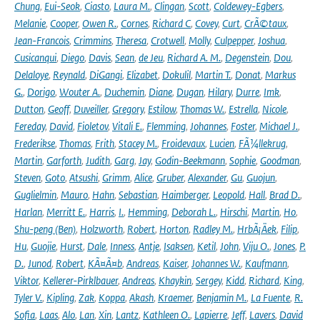
Chung
,
Eui-Seok
,
Ciasto
,
Laura M.
,
Clingan
,
Scott
,
Coldewey-Egbers
,
Melanie
,
Cooper
,
Owen R.
,
Cornes
,
Richard C
,
Covey
,
Curt
,
CrÃ©taux
,
Jean-Francois
,
Crimmins
,
Theresa
,
Crotwell
,
Molly
,
Culpepper
,
Joshua
,
Cusicanqui
,
Diego
,
Davis
,
Sean
,
de Jeu
,
Richard A. M.
,
Degenstein
,
Dou
,
Delaloye
,
Reynald
,
DiGangi
,
Elizabet
,
Dokulil
,
Martin T.
,
Donat
,
Markus
G.
,
Dorigo
,
Wouter A.
,
Duchemin
,
Diane
,
Dugan
,
Hilary
,
Durre
,
Imk
,
Dutton
,
Geoff
,
Duveiller
,
Gregory
,
Estilow
,
Thomas W.
,
Estrella
,
Nicole
,
Fereday
,
David
,
Fioletov
,
Vitali E.
,
Flemming
,
Johannes
,
Foster
,
Michael J.
,
Frederikse
,
Thomas
,
Frith
,
Stacey M.
,
Froidevaux
,
Lucien
,
FÃ¼llekrug
,
Martin
,
Garforth
,
Judith
,
Garg
,
Jay
,
Godin-Beekmann
,
Sophie
,
Goodman
,
Steven
,
Goto
,
Atsushi
,
Grimm
,
Alice
,
Gruber
,
Alexander
,
Gu
,
Guojun
,
Guglielmin
,
Mauro
,
Hahn
,
Sebastian
,
Haimberger
,
Leopold
,
Hall
,
Brad D.
,
Harlan
,
Merritt E.
,
Harris
,
I.
,
Hemming
,
Deborah L.
,
Hirschi
,
Martin
,
Ho
,
Shu-peng (Ben)
,
Holzworth
,
Robert
,
Horton
,
Radley M.
,
HrbÃ¡Äek
,
Filip
,
Hu
,
Guojie
,
Hurst
,
Dale
,
Inness
,
Antje
,
Isaksen
,
Ketil
,
John
,
Viju O.
,
Jones
,
P.
D.
,
Junod
,
Robert
,
KÃ¤Ã¤b
,
Andreas
,
Kaiser
,
Johannes W.
,
Kaufmann
,
Viktor
,
Kellerer-Pirklbauer
,
Andreas
,
Khaykin
,
Sergey
,
Kidd
,
Richard
,
King
,
Tyler V.
,
Kipling
,
Zak
,
Koppa
,
Akash
,
Kraemer
,
Benjamin M.
,
La Fuente
,
R.
Sofia
,
Laas
,
Alo
,
Lan
,
Xin
,
Lantz
,
Kathleen O.
,
Lapierre
,
Jeff
,
Lavers
,
David