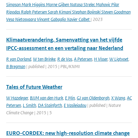
Simpson Mark Higgins Morne Gijben Natasa Strelec Mahovic Pilar
Ripodas Ralph Petersen Sarah Kimani Stephan Bojinski Steven Goodman
Vesa Nietosvaara Vincent Gabaglio Xavier Calbet
| 2023
Klimaatverandering. Samenvatting van het vijfde
IPCC-assessment en een vertaling naar Nederland
R van Dorland
,
W ten Brinke
,
R de Vos
,
A Petersen
,
H Visser
,
W Ligtvoet
,
B Bregman
| published | 2015 | PBL/KNMI
Tales of Future Weather
W Hazeleger
,
BJJM van den Hurk
,
E Min
,
GJ van Oldenborgh
,
X Wang
,
AC
Petersen
,
L Smith
,
DA Stainforth
,
E Vasileiadou
| published | Nature
Climate Change | 2015 | 5
EURO-CORDEX: new high-resolution climate change