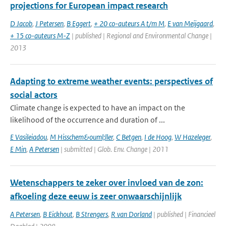
projections for European impact research
D Jacob
,
J Petersen
,
B Eggert
,
+ 20 co-auteurs A t/m M
,
E van Meijgaard
,
+ 15 co-auteurs M-Z
| published | Regional and Environmental Change |
2013
Adapting to extreme weather events: perspectives of
social actors
Climate change is expected to have an impact on the
likelihood of the occurrence and duration of ...
E Vasileiadou
,
M Hisschem&ouml;ller
,
C Betgen
,
I de Hoog
,
W Hazeleger
,
E Min
,
A Petersen
| submitted | Glob. Env. Change | 2011
Wetenschappers te zeker over invloed van de zon:
afkoeling deze eeuw is zeer onwaarschijnlijk
A Petersen
,
B Eickhout
,
B Strengers
,
R van Dorland
| published | Financieel