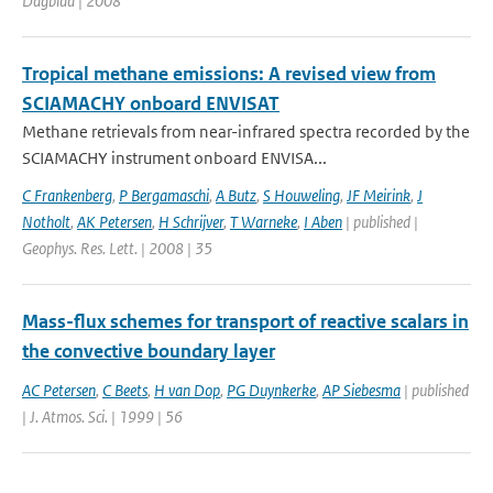
Dagblad | 2008
Tropical methane emissions: A revised view from
SCIAMACHY onboard ENVISAT
Methane retrievals from near-infrared spectra recorded by the
SCIAMACHY instrument onboard ENVISA...
C Frankenberg
,
P Bergamaschi
,
A Butz
,
S Houweling
,
JF Meirink
,
J
Notholt
,
AK Petersen
,
H Schrijver
,
T Warneke
,
I Aben
| published |
Geophys. Res. Lett. | 2008 | 35
Mass-flux schemes for transport of reactive scalars in
the convective boundary layer
AC Petersen
,
C Beets
,
H van Dop
,
PG Duynkerke
,
AP Siebesma
| published
| J. Atmos. Sci. | 1999 | 56