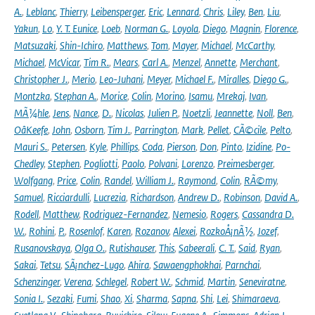
A.
,
Leblanc
,
Thierry
,
Leibensperger
,
Eric
,
Lennard
,
Chris
,
Liley
,
Ben
,
Liu
,
Yakun
,
Lo
,
Y. T. Eunice
,
Loeb
,
Norman G.
,
Loyola
,
Diego
,
Magnin
,
Florence
,
Matsuzaki
,
Shin-Ichiro
,
Matthews
,
Tom
,
Mayer
,
Michael
,
McCarthy
,
Michael
,
McVicar
,
Tim R.
,
Mears
,
Carl A.
,
Menzel
,
Annette
,
Merchant
,
Christopher J.
,
Merio
,
Leo-Juhani
,
Meyer
,
Michael F.
,
Miralles
,
Diego G.
,
Montzka
,
Stephan A.
,
Morice
,
Colin
,
Morino
,
Isamu
,
Mrekaj
,
Ivan
,
MÃ¼hle
,
Jens
,
Nance
,
D.
,
Nicolas
,
Julien P.
,
Noetzli
,
Jeannette
,
Noll
,
Ben
,
OâKeefe
,
John
,
Osborn
,
Tim J.
,
Parrington
,
Mark
,
Pellet
,
CÃ©cile
,
Pelto
,
Mauri S.
,
Petersen
,
Kyle
,
Phillips
,
Coda
,
Pierson
,
Don
,
Pinto
,
Izidine
,
Po-
Chedley
,
Stephen
,
Pogliotti
,
Paolo
,
Polvani
,
Lorenzo
,
Preimesberger
,
Wolfgang
,
Price
,
Colin
,
Randel
,
William J.
,
Raymond
,
Colin
,
RÃ©my
,
Samuel
,
Ricciardulli
,
Lucrezia
,
Richardson
,
Andrew D.
,
Robinson
,
David A.
,
Rodell
,
Matthew
,
Rodriguez-Fernandez
,
Nemesio
,
Rogers
,
Cassandra D.
W.
,
Rohini
,
P.
,
Rosenlof
,
Karen
,
Rozanov
,
Alexei
,
RozkoÅ¡nÃ½
,
Jozef
,
Rusanovskaya
,
Olga O.
,
Rutishauser
,
This
,
Sabeerali
,
C. T.
,
Said
,
Ryan
,
Sakai
,
Tetsu
,
SÃ¡nchez-Lugo
,
Ahira
,
Sawaengphokhai
,
Parnchai
,
Schenzinger
,
Verena
,
Schlegel
,
Robert W.
,
Schmid
,
Martin
,
Seneviratne
,
Sonia I.
,
Sezaki
,
Fumi
,
Shao
,
Xi
,
Sharma
,
Sapna
,
Shi
,
Lei
,
Shimaraeva
,