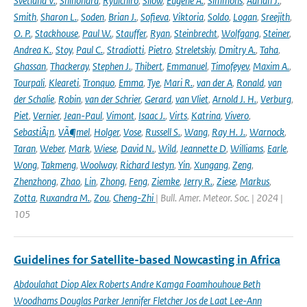
Svetlana V.
,
Shinohara
,
Ryuichiro
,
Silow
,
Eugene A.
,
Simmons
,
Adrian J.
,
Smith
,
Sharon L.
,
Soden
,
Brian J.
,
Sofieva
,
Viktoria
,
Soldo
,
Logan
,
Sreejith
,
O. P.
,
Stackhouse
,
Paul W.
,
Stauffer
,
Ryan
,
Steinbrecht
,
Wolfgang
,
Steiner
,
Andrea K.
,
Stoy
,
Paul C.
,
Stradiotti
,
Pietro
,
Streletskiy
,
Dmitry A.
,
Taha
,
Ghassan
,
Thackeray
,
Stephen J.
,
Thibert
,
Emmanuel
,
Timofeyev
,
Maxim A.
,
Tourpali
,
Kleareti
,
Tronquo
,
Emma
,
Tye
,
Mari R.
,
van der A
,
Ronald
,
van
der Schalie
,
Robin
,
van der Schrier
,
Gerard
,
van Vliet
,
Arnold J. H.
,
Verburg
,
Piet
,
Vernier
,
Jean-Paul
,
Vimont
,
Isaac J.
,
Virts
,
Katrina
,
Vivero
,
SebastiÃ¡n
,
VÃ¶mel
,
Holger
,
Vose
,
Russell S.
,
Wang
,
Ray H. J.
,
Warnock
,
Taran
,
Weber
,
Mark
,
Wiese
,
David N.
,
Wild
,
Jeannette D
,
Williams
,
Earle
,
Wong
,
Takmeng
,
Woolway
,
Richard Iestyn
,
Yin
,
Xungang
,
Zeng
,
Zhenzhong
,
Zhao
,
Lin
,
Zhong
,
Feng
,
Ziemke
,
Jerry R.
,
Ziese
,
Markus
,
Zotta
,
Ruxandra M.
,
Zou
,
Cheng-Zhi
| Bull. Amer. Meteor. Soc. | 2024 |
105
Guidelines for Satellite-based Nowcasting in Africa
Abdoulahat Diop Alex Roberts Andre Kamga Foamhouhoue Beth
Woodhams Douglas Parker Jennifer Fletcher Jos de Laat Lee-Ann