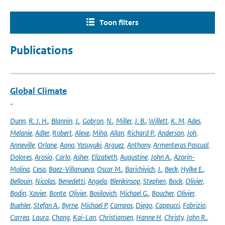
Toon filters
Publications
Global Climate
-
Dunn
,
R. J. H.
,
Blannin
,
J.
,
Gobron
,
N.
,
Miller
,
J. B.
,
Willett
,
K. M
,
Ades
,
Melanie
,
Adler
,
Robert
,
Alexe
,
Miha
,
Allan
,
Richard P.
,
Anderson
,
Joh
,
Anneville
,
Orlane
,
Aono
,
Yasuyuki
,
Arguez
,
Anthony
,
Armenteras Pascual
,
Dolores
,
Arosio
,
Carlo
,
Asher
,
Elizabeth
,
Augustine
,
John A.
,
Azorin-
Molina
,
Cesa
,
Baez-Villanueva
,
Oscar M.
,
Barichivich
,
J.
,
Beck
,
Hylke E.
,
Bellouin
,
Nicolas
,
Benedetti
,
Angela
,
Blenkinsop
,
Stephen
,
Bock
,
Olivier
,
Bodin
,
Xavier
,
Bonte
,
Olivier
,
Bosilovich
,
Michael G.
,
Boucher
,
Olivier
,
Buehler
,
Stefan A.
,
Byrne
,
Michael P
,
Campos
,
Diego
,
Cappucci
,
Fabrizio
,
Carrea
,
Laura
,
Chang
,
Kai-Lan
,
Christiansen
,
Hanne H
,
Christy
,
John R.
,