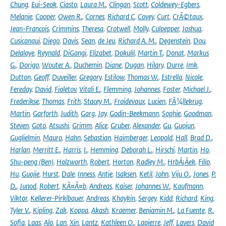
Chung
,
Eui-Seok
,
Ciasto
,
Laura M.
,
Clingan
,
Scott
,
Coldewey-Egbers
,
Melanie
,
Cooper
,
Owen R.
,
Cornes
,
Richard C
,
Covey
,
Curt
,
CrÃ©taux
,
Jean-Francois
,
Crimmins
,
Theresa
,
Crotwell
,
Molly
,
Culpepper
,
Joshua
,
Cusicanqui
,
Diego
,
Davis
,
Sean
,
de Jeu
,
Richard A. M.
,
Degenstein
,
Dou
,
Delaloye
,
Reynald
,
DiGangi
,
Elizabet
,
Dokulil
,
Martin T.
,
Donat
,
Markus
G.
,
Dorigo
,
Wouter A.
,
Duchemin
,
Diane
,
Dugan
,
Hilary
,
Durre
,
Imk
,
Dutton
,
Geoff
,
Duveiller
,
Gregory
,
Estilow
,
Thomas W.
,
Estrella
,
Nicole
,
Fereday
,
David
,
Fioletov
,
Vitali E.
,
Flemming
,
Johannes
,
Foster
,
Michael J.
,
Frederikse
,
Thomas
,
Frith
,
Stacey M.
,
Froidevaux
,
Lucien
,
FÃ¼llekrug
,
Martin
,
Garforth
,
Judith
,
Garg
,
Jay
,
Godin-Beekmann
,
Sophie
,
Goodman
,
Steven
,
Goto
,
Atsushi
,
Grimm
,
Alice
,
Gruber
,
Alexander
,
Gu
,
Guojun
,
Guglielmin
,
Mauro
,
Hahn
,
Sebastian
,
Haimberger
,
Leopold
,
Hall
,
Brad D.
,
Harlan
,
Merritt E.
,
Harris
,
I.
,
Hemming
,
Deborah L.
,
Hirschi
,
Martin
,
Ho
,
Shu-peng (Ben)
,
Holzworth
,
Robert
,
Horton
,
Radley M.
,
HrbÃ¡Äek
,
Filip
,
Hu
,
Guojie
,
Hurst
,
Dale
,
Inness
,
Antje
,
Isaksen
,
Ketil
,
John
,
Viju O.
,
Jones
,
P.
D.
,
Junod
,
Robert
,
KÃ¤Ã¤b
,
Andreas
,
Kaiser
,
Johannes W.
,
Kaufmann
,
Viktor
,
Kellerer-Pirklbauer
,
Andreas
,
Khaykin
,
Sergey
,
Kidd
,
Richard
,
King
,
Tyler V.
,
Kipling
,
Zak
,
Koppa
,
Akash
,
Kraemer
,
Benjamin M.
,
La Fuente
,
R.
Sofia
,
Laas
,
Alo
,
Lan
,
Xin
,
Lantz
,
Kathleen O.
,
Lapierre
,
Jeff
,
Lavers
,
David