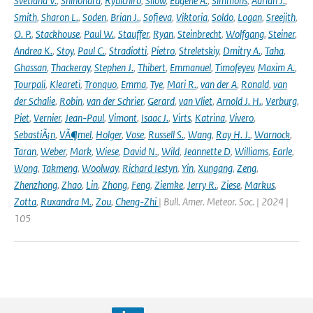
Svetlana V.
,
Shinohara
,
Ryuichiro
,
Silow
,
Eugene A.
,
Simmons
,
Adrian J.
,
Smith
,
Sharon L.
,
Soden
,
Brian J.
,
Sofieva
,
Viktoria
,
Soldo
,
Logan
,
Sreejith
,
O. P.
,
Stackhouse
,
Paul W.
,
Stauffer
,
Ryan
,
Steinbrecht
,
Wolfgang
,
Steiner
,
Andrea K.
,
Stoy
,
Paul C.
,
Stradiotti
,
Pietro
,
Streletskiy
,
Dmitry A.
,
Taha
,
Ghassan
,
Thackeray
,
Stephen J.
,
Thibert
,
Emmanuel
,
Timofeyev
,
Maxim A.
,
Tourpali
,
Kleareti
,
Tronquo
,
Emma
,
Tye
,
Mari R.
,
van der A
,
Ronald
,
van
der Schalie
,
Robin
,
van der Schrier
,
Gerard
,
van Vliet
,
Arnold J. H.
,
Verburg
,
Piet
,
Vernier
,
Jean-Paul
,
Vimont
,
Isaac J.
,
Virts
,
Katrina
,
Vivero
,
SebastiÃ¡n
,
VÃ¶mel
,
Holger
,
Vose
,
Russell S.
,
Wang
,
Ray H. J.
,
Warnock
,
Taran
,
Weber
,
Mark
,
Wiese
,
David N.
,
Wild
,
Jeannette D
,
Williams
,
Earle
,
Wong
,
Takmeng
,
Woolway
,
Richard Iestyn
,
Yin
,
Xungang
,
Zeng
,
Zhenzhong
,
Zhao
,
Lin
,
Zhong
,
Feng
,
Ziemke
,
Jerry R.
,
Ziese
,
Markus
,
Zotta
,
Ruxandra M.
,
Zou
,
Cheng-Zhi
| Bull. Amer. Meteor. Soc. | 2024 |
105