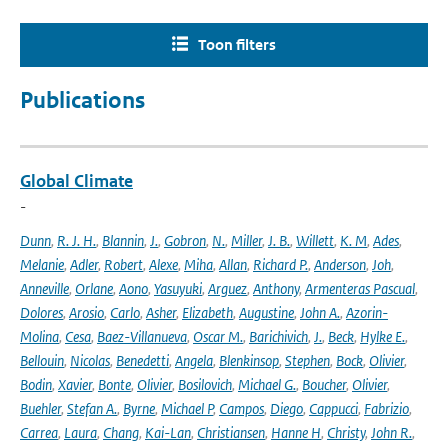
Toon filters
Publications
Global Climate
-
Dunn
,
R. J. H.
,
Blannin
,
J.
,
Gobron
,
N.
,
Miller
,
J. B.
,
Willett
,
K. M
,
Ades
,
Melanie
,
Adler
,
Robert
,
Alexe
,
Miha
,
Allan
,
Richard P.
,
Anderson
,
Joh
,
Anneville
,
Orlane
,
Aono
,
Yasuyuki
,
Arguez
,
Anthony
,
Armenteras Pascual
,
Dolores
,
Arosio
,
Carlo
,
Asher
,
Elizabeth
,
Augustine
,
John A.
,
Azorin-
Molina
,
Cesa
,
Baez-Villanueva
,
Oscar M.
,
Barichivich
,
J.
,
Beck
,
Hylke E.
,
Bellouin
,
Nicolas
,
Benedetti
,
Angela
,
Blenkinsop
,
Stephen
,
Bock
,
Olivier
,
Bodin
,
Xavier
,
Bonte
,
Olivier
,
Bosilovich
,
Michael G.
,
Boucher
,
Olivier
,
Buehler
,
Stefan A.
,
Byrne
,
Michael P
,
Campos
,
Diego
,
Cappucci
,
Fabrizio
,
Carrea
,
Laura
,
Chang
,
Kai-Lan
,
Christiansen
,
Hanne H
,
Christy
,
John R.
,