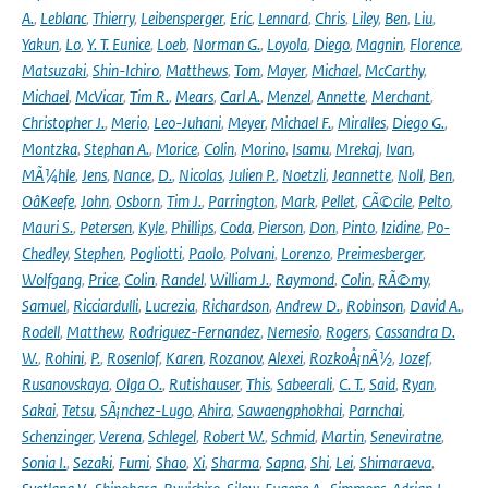
A.
,
Leblanc
,
Thierry
,
Leibensperger
,
Eric
,
Lennard
,
Chris
,
Liley
,
Ben
,
Liu
,
Yakun
,
Lo
,
Y. T. Eunice
,
Loeb
,
Norman G.
,
Loyola
,
Diego
,
Magnin
,
Florence
,
Matsuzaki
,
Shin-Ichiro
,
Matthews
,
Tom
,
Mayer
,
Michael
,
McCarthy
,
Michael
,
McVicar
,
Tim R.
,
Mears
,
Carl A.
,
Menzel
,
Annette
,
Merchant
,
Christopher J.
,
Merio
,
Leo-Juhani
,
Meyer
,
Michael F.
,
Miralles
,
Diego G.
,
Montzka
,
Stephan A.
,
Morice
,
Colin
,
Morino
,
Isamu
,
Mrekaj
,
Ivan
,
MÃ¼hle
,
Jens
,
Nance
,
D.
,
Nicolas
,
Julien P.
,
Noetzli
,
Jeannette
,
Noll
,
Ben
,
OâKeefe
,
John
,
Osborn
,
Tim J.
,
Parrington
,
Mark
,
Pellet
,
CÃ©cile
,
Pelto
,
Mauri S.
,
Petersen
,
Kyle
,
Phillips
,
Coda
,
Pierson
,
Don
,
Pinto
,
Izidine
,
Po-
Chedley
,
Stephen
,
Pogliotti
,
Paolo
,
Polvani
,
Lorenzo
,
Preimesberger
,
Wolfgang
,
Price
,
Colin
,
Randel
,
William J.
,
Raymond
,
Colin
,
RÃ©my
,
Samuel
,
Ricciardulli
,
Lucrezia
,
Richardson
,
Andrew D.
,
Robinson
,
David A.
,
Rodell
,
Matthew
,
Rodriguez-Fernandez
,
Nemesio
,
Rogers
,
Cassandra D.
W.
,
Rohini
,
P.
,
Rosenlof
,
Karen
,
Rozanov
,
Alexei
,
RozkoÅ¡nÃ½
,
Jozef
,
Rusanovskaya
,
Olga O.
,
Rutishauser
,
This
,
Sabeerali
,
C. T.
,
Said
,
Ryan
,
Sakai
,
Tetsu
,
SÃ¡nchez-Lugo
,
Ahira
,
Sawaengphokhai
,
Parnchai
,
Schenzinger
,
Verena
,
Schlegel
,
Robert W.
,
Schmid
,
Martin
,
Seneviratne
,
Sonia I.
,
Sezaki
,
Fumi
,
Shao
,
Xi
,
Sharma
,
Sapna
,
Shi
,
Lei
,
Shimaraeva
,