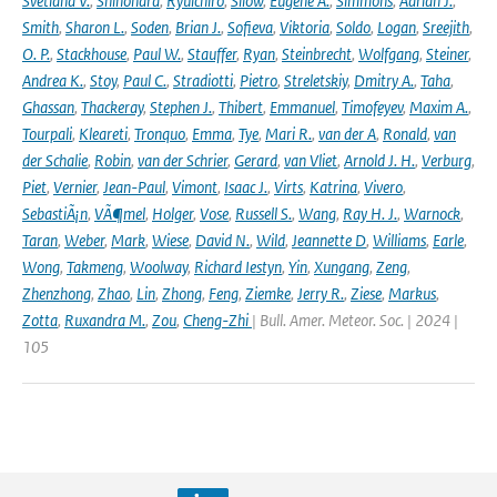
Svetlana V.
,
Shinohara
,
Ryuichiro
,
Silow
,
Eugene A.
,
Simmons
,
Adrian J.
,
Smith
,
Sharon L.
,
Soden
,
Brian J.
,
Sofieva
,
Viktoria
,
Soldo
,
Logan
,
Sreejith
,
O. P.
,
Stackhouse
,
Paul W.
,
Stauffer
,
Ryan
,
Steinbrecht
,
Wolfgang
,
Steiner
,
Andrea K.
,
Stoy
,
Paul C.
,
Stradiotti
,
Pietro
,
Streletskiy
,
Dmitry A.
,
Taha
,
Ghassan
,
Thackeray
,
Stephen J.
,
Thibert
,
Emmanuel
,
Timofeyev
,
Maxim A.
,
Tourpali
,
Kleareti
,
Tronquo
,
Emma
,
Tye
,
Mari R.
,
van der A
,
Ronald
,
van
der Schalie
,
Robin
,
van der Schrier
,
Gerard
,
van Vliet
,
Arnold J. H.
,
Verburg
,
Piet
,
Vernier
,
Jean-Paul
,
Vimont
,
Isaac J.
,
Virts
,
Katrina
,
Vivero
,
SebastiÃ¡n
,
VÃ¶mel
,
Holger
,
Vose
,
Russell S.
,
Wang
,
Ray H. J.
,
Warnock
,
Taran
,
Weber
,
Mark
,
Wiese
,
David N.
,
Wild
,
Jeannette D
,
Williams
,
Earle
,
Wong
,
Takmeng
,
Woolway
,
Richard Iestyn
,
Yin
,
Xungang
,
Zeng
,
Zhenzhong
,
Zhao
,
Lin
,
Zhong
,
Feng
,
Ziemke
,
Jerry R.
,
Ziese
,
Markus
,
Zotta
,
Ruxandra M.
,
Zou
,
Cheng-Zhi
| Bull. Amer. Meteor. Soc. | 2024 |
105