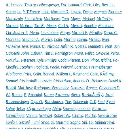
A.
,
Leblanc
,
Thierry
,
Leibensperger
,
Eric
,
Lennard
,
Chris
,
Liley
,
Ben
,
Liu
,
Yakun
,
Lo
,
Y. T. Eunice
,
Loeb
,
Norman G.
,
Loyola
,
Diego
,
Magnin
,
Florence
,
Matsuzaki
,
Shin-Ichiro
,
Matthews
,
Tom
,
Mayer
,
Michael
,
McCarthy
,
Michael
,
McVicar
,
Tim R.
,
Mears
,
Carl A.
,
Menzel
,
Annette
,
Merchant
,
Christopher J.
,
Merio
,
Leo-Juhani
,
Meyer
,
Michael F.
,
Miralles
,
Diego G.
,
Montzka
,
Stephan A.
,
Morice
,
Colin
,
Morino
,
Isamu
,
Mrekaj
,
Ivan
,
MÃ¼hle
,
Jens
,
Nance
,
D.
,
Nicolas
,
Julien P.
,
Noetzli
,
Jeannette
,
Noll
,
Ben
,
OâKeefe
,
John
,
Osborn
,
Tim J.
,
Parrington
,
Mark
,
Pellet
,
CÃ©cile
,
Pelto
,
Mauri S.
,
Petersen
,
Kyle
,
Phillips
,
Coda
,
Pierson
,
Don
,
Pinto
,
Izidine
,
Po-
Chedley
,
Stephen
,
Pogliotti
,
Paolo
,
Polvani
,
Lorenzo
,
Preimesberger
,
Wolfgang
,
Price
,
Colin
,
Randel
,
William J.
,
Raymond
,
Colin
,
RÃ©my
,
Samuel
,
Ricciardulli
,
Lucrezia
,
Richardson
,
Andrew D.
,
Robinson
,
David A.
,
Rodell
,
Matthew
,
Rodriguez-Fernandez
,
Nemesio
,
Rogers
,
Cassandra D.
W.
,
Rohini
,
P.
,
Rosenlof
,
Karen
,
Rozanov
,
Alexei
,
RozkoÅ¡nÃ½
,
Jozef
,
Rusanovskaya
,
Olga O.
,
Rutishauser
,
This
,
Sabeerali
,
C. T.
,
Said
,
Ryan
,
Sakai
,
Tetsu
,
SÃ¡nchez-Lugo
,
Ahira
,
Sawaengphokhai
,
Parnchai
,
Schenzinger
,
Verena
,
Schlegel
,
Robert W.
,
Schmid
,
Martin
,
Seneviratne
,
Sonia I.
,
Sezaki
,
Fumi
,
Shao
,
Xi
,
Sharma
,
Sapna
,
Shi
,
Lei
,
Shimaraeva
,