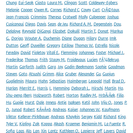
Chung
,
Eui-Seok
,
Ciasto
,
Laura M.
,
Clingan
,
Scott
,
Coldewey-Egbers
,
Melanie
,
Cooper
,
Owen R.
,
Cornes
,
Richard C
,
Covey
,
Curt
,
CrÃ©taux
,
Jean-Francois
,
Crimmins
,
Theresa
,
Crotwell
,
Molly
,
Culpepper
,
Joshua
,
Cusicanqui
,
Diego
,
Davis
,
Sean
,
de Jeu
,
Richard A. M.
,
Degenstein
,
Dou
,
Delaloye
,
Reynald
,
DiGangi
,
Elizabet
,
Dokulil
,
Martin T.
,
Donat
,
Markus
G.
,
Dorigo
,
Wouter A.
,
Duchemin
,
Diane
,
Dugan
,
Hilary
,
Durre
,
Imk
,
Dutton
,
Geoff
,
Duveiller
,
Gregory
,
Estilow
,
Thomas W.
,
Estrella
,
Nicole
,
Fereday
,
David
,
Fioletov
,
Vitali E.
,
Flemming
,
Johannes
,
Foster
,
Michael J.
,
Frederikse
,
Thomas
,
Frith
,
Stacey M.
,
Froidevaux
,
Lucien
,
FÃ¼llekrug
,
Martin
,
Garforth
,
Judith
,
Garg
,
Jay
,
Godin-Beekmann
,
Sophie
,
Goodman
,
Steven
,
Goto
,
Atsushi
,
Grimm
,
Alice
,
Gruber
,
Alexander
,
Gu
,
Guojun
,
Guglielmin
,
Mauro
,
Hahn
,
Sebastian
,
Haimberger
,
Leopold
,
Hall
,
Brad D.
,
Harlan
,
Merritt E.
,
Harris
,
I.
,
Hemming
,
Deborah L.
,
Hirschi
,
Martin
,
Ho
,
Shu-peng (Ben)
,
Holzworth
,
Robert
,
Horton
,
Radley M.
,
HrbÃ¡Äek
,
Filip
,
Hu
,
Guojie
,
Hurst
,
Dale
,
Inness
,
Antje
,
Isaksen
,
Ketil
,
John
,
Viju O.
,
Jones
,
P.
D.
,
Junod
,
Robert
,
KÃ¤Ã¤b
,
Andreas
,
Kaiser
,
Johannes W.
,
Kaufmann
,
Viktor
,
Kellerer-Pirklbauer
,
Andreas
,
Khaykin
,
Sergey
,
Kidd
,
Richard
,
King
,
Tyler V.
,
Kipling
,
Zak
,
Koppa
,
Akash
,
Kraemer
,
Benjamin M.
,
La Fuente
,
R.
Sofia
,
Laas
,
Alo
,
Lan
,
Xin
,
Lantz
,
Kathleen O.
,
Lapierre
,
Jeff
,
Lavers
,
David