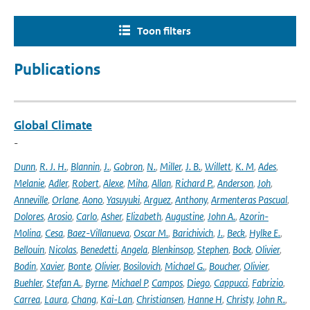
Toon filters
Publications
Global Climate
-
Dunn
,
R. J. H.
,
Blannin
,
J.
,
Gobron
,
N.
,
Miller
,
J. B.
,
Willett
,
K. M
,
Ades
,
Melanie
,
Adler
,
Robert
,
Alexe
,
Miha
,
Allan
,
Richard P.
,
Anderson
,
Joh
,
Anneville
,
Orlane
,
Aono
,
Yasuyuki
,
Arguez
,
Anthony
,
Armenteras Pascual
,
Dolores
,
Arosio
,
Carlo
,
Asher
,
Elizabeth
,
Augustine
,
John A.
,
Azorin-
Molina
,
Cesa
,
Baez-Villanueva
,
Oscar M.
,
Barichivich
,
J.
,
Beck
,
Hylke E.
,
Bellouin
,
Nicolas
,
Benedetti
,
Angela
,
Blenkinsop
,
Stephen
,
Bock
,
Olivier
,
Bodin
,
Xavier
,
Bonte
,
Olivier
,
Bosilovich
,
Michael G.
,
Boucher
,
Olivier
,
Buehler
,
Stefan A.
,
Byrne
,
Michael P
,
Campos
,
Diego
,
Cappucci
,
Fabrizio
,
Carrea
,
Laura
,
Chang
,
Kai-Lan
,
Christiansen
,
Hanne H
,
Christy
,
John R.
,