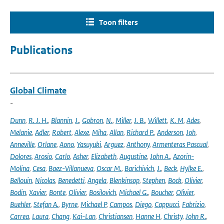
Toon filters
Publications
Global Climate
-
Dunn
,
R. J. H.
,
Blannin
,
J.
,
Gobron
,
N.
,
Miller
,
J. B.
,
Willett
,
K. M
,
Ades
,
Melanie
,
Adler
,
Robert
,
Alexe
,
Miha
,
Allan
,
Richard P.
,
Anderson
,
Joh
,
Anneville
,
Orlane
,
Aono
,
Yasuyuki
,
Arguez
,
Anthony
,
Armenteras Pascual
,
Dolores
,
Arosio
,
Carlo
,
Asher
,
Elizabeth
,
Augustine
,
John A.
,
Azorin-
Molina
,
Cesa
,
Baez-Villanueva
,
Oscar M.
,
Barichivich
,
J.
,
Beck
,
Hylke E.
,
Bellouin
,
Nicolas
,
Benedetti
,
Angela
,
Blenkinsop
,
Stephen
,
Bock
,
Olivier
,
Bodin
,
Xavier
,
Bonte
,
Olivier
,
Bosilovich
,
Michael G.
,
Boucher
,
Olivier
,
Buehler
,
Stefan A.
,
Byrne
,
Michael P
,
Campos
,
Diego
,
Cappucci
,
Fabrizio
,
Carrea
,
Laura
,
Chang
,
Kai-Lan
,
Christiansen
,
Hanne H
,
Christy
,
John R.
,