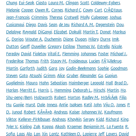
Chung
,
Eui-Seok
,
Ciasto
,
Laura M.
,
Clingan
,
Scott
,
Coldewey-Egbers
,
Melanie
,
Cooper
,
Owen R.
,
Cornes
,
Richard C
,
Covey
,
Curt
,
CrÃ©taux
,
Jean-Francois
,
Crimmins
,
Theresa
,
Crotwell
,
Molly
,
Culpepper
,
Joshua
,
Cusicanqui
,
Diego
,
Davis
,
Sean
,
de Jeu
,
Richard A. M.
,
Degenstein
,
Dou
,
Delaloye
,
Reynald
,
DiGangi
,
Elizabet
,
Dokulil
,
Martin T.
,
Donat
,
Markus
G.
,
Dorigo
,
Wouter A.
,
Duchemin
,
Diane
,
Dugan
,
Hilary
,
Durre
,
Imk
,
Dutton
,
Geoff
,
Duveiller
,
Gregory
,
Estilow
,
Thomas W.
,
Estrella
,
Nicole
,
Fereday
,
David
,
Fioletov
,
Vitali E.
,
Flemming
,
Johannes
,
Foster
,
Michael J.
,
Frederikse
,
Thomas
,
Frith
,
Stacey M.
,
Froidevaux
,
Lucien
,
FÃ¼llekrug
,
Martin
,
Garforth
,
Judith
,
Garg
,
Jay
,
Godin-Beekmann
,
Sophie
,
Goodman
,
Steven
,
Goto
,
Atsushi
,
Grimm
,
Alice
,
Gruber
,
Alexander
,
Gu
,
Guojun
,
Guglielmin
,
Mauro
,
Hahn
,
Sebastian
,
Haimberger
,
Leopold
,
Hall
,
Brad D.
,
Harlan
,
Merritt E.
,
Harris
,
I.
,
Hemming
,
Deborah L.
,
Hirschi
,
Martin
,
Ho
,
Shu-peng (Ben)
,
Holzworth
,
Robert
,
Horton
,
Radley M.
,
HrbÃ¡Äek
,
Filip
,
Hu
,
Guojie
,
Hurst
,
Dale
,
Inness
,
Antje
,
Isaksen
,
Ketil
,
John
,
Viju O.
,
Jones
,
P.
D.
,
Junod
,
Robert
,
KÃ¤Ã¤b
,
Andreas
,
Kaiser
,
Johannes W.
,
Kaufmann
,
Viktor
,
Kellerer-Pirklbauer
,
Andreas
,
Khaykin
,
Sergey
,
Kidd
,
Richard
,
King
,
Tyler V.
,
Kipling
,
Zak
,
Koppa
,
Akash
,
Kraemer
,
Benjamin M.
,
La Fuente
,
R.
Sofia
,
Laas
,
Alo
,
Lan
,
Xin
,
Lantz
,
Kathleen O.
,
Lapierre
,
Jeff
,
Lavers
,
David