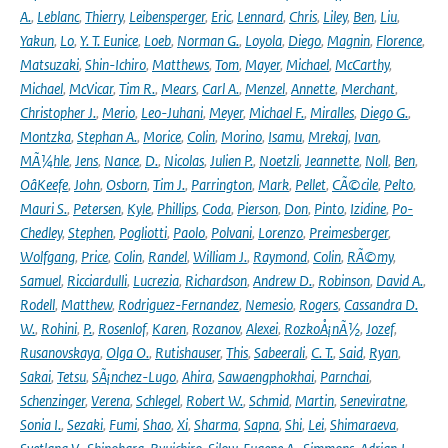
A.
,
Leblanc
,
Thierry
,
Leibensperger
,
Eric
,
Lennard
,
Chris
,
Liley
,
Ben
,
Liu
,
Yakun
,
Lo
,
Y. T. Eunice
,
Loeb
,
Norman G.
,
Loyola
,
Diego
,
Magnin
,
Florence
,
Matsuzaki
,
Shin-Ichiro
,
Matthews
,
Tom
,
Mayer
,
Michael
,
McCarthy
,
Michael
,
McVicar
,
Tim R.
,
Mears
,
Carl A.
,
Menzel
,
Annette
,
Merchant
,
Christopher J.
,
Merio
,
Leo-Juhani
,
Meyer
,
Michael F.
,
Miralles
,
Diego G.
,
Montzka
,
Stephan A.
,
Morice
,
Colin
,
Morino
,
Isamu
,
Mrekaj
,
Ivan
,
MÃ¼hle
,
Jens
,
Nance
,
D.
,
Nicolas
,
Julien P.
,
Noetzli
,
Jeannette
,
Noll
,
Ben
,
OâKeefe
,
John
,
Osborn
,
Tim J.
,
Parrington
,
Mark
,
Pellet
,
CÃ©cile
,
Pelto
,
Mauri S.
,
Petersen
,
Kyle
,
Phillips
,
Coda
,
Pierson
,
Don
,
Pinto
,
Izidine
,
Po-
Chedley
,
Stephen
,
Pogliotti
,
Paolo
,
Polvani
,
Lorenzo
,
Preimesberger
,
Wolfgang
,
Price
,
Colin
,
Randel
,
William J.
,
Raymond
,
Colin
,
RÃ©my
,
Samuel
,
Ricciardulli
,
Lucrezia
,
Richardson
,
Andrew D.
,
Robinson
,
David A.
,
Rodell
,
Matthew
,
Rodriguez-Fernandez
,
Nemesio
,
Rogers
,
Cassandra D.
W.
,
Rohini
,
P.
,
Rosenlof
,
Karen
,
Rozanov
,
Alexei
,
RozkoÅ¡nÃ½
,
Jozef
,
Rusanovskaya
,
Olga O.
,
Rutishauser
,
This
,
Sabeerali
,
C. T.
,
Said
,
Ryan
,
Sakai
,
Tetsu
,
SÃ¡nchez-Lugo
,
Ahira
,
Sawaengphokhai
,
Parnchai
,
Schenzinger
,
Verena
,
Schlegel
,
Robert W.
,
Schmid
,
Martin
,
Seneviratne
,
Sonia I.
,
Sezaki
,
Fumi
,
Shao
,
Xi
,
Sharma
,
Sapna
,
Shi
,
Lei
,
Shimaraeva
,