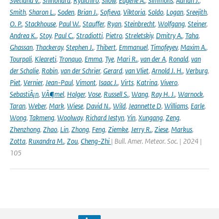
Svetlana V.
,
Shinohara
,
Ryuichiro
,
Silow
,
Eugene A.
,
Simmons
,
Adrian J.
,
Smith
,
Sharon L.
,
Soden
,
Brian J.
,
Sofieva
,
Viktoria
,
Soldo
,
Logan
,
Sreejith
,
O. P.
,
Stackhouse
,
Paul W.
,
Stauffer
,
Ryan
,
Steinbrecht
,
Wolfgang
,
Steiner
,
Andrea K.
,
Stoy
,
Paul C.
,
Stradiotti
,
Pietro
,
Streletskiy
,
Dmitry A.
,
Taha
,
Ghassan
,
Thackeray
,
Stephen J.
,
Thibert
,
Emmanuel
,
Timofeyev
,
Maxim A.
,
Tourpali
,
Kleareti
,
Tronquo
,
Emma
,
Tye
,
Mari R.
,
van der A
,
Ronald
,
van
der Schalie
,
Robin
,
van der Schrier
,
Gerard
,
van Vliet
,
Arnold J. H.
,
Verburg
,
Piet
,
Vernier
,
Jean-Paul
,
Vimont
,
Isaac J.
,
Virts
,
Katrina
,
Vivero
,
SebastiÃ¡n
,
VÃ¶mel
,
Holger
,
Vose
,
Russell S.
,
Wang
,
Ray H. J.
,
Warnock
,
Taran
,
Weber
,
Mark
,
Wiese
,
David N.
,
Wild
,
Jeannette D
,
Williams
,
Earle
,
Wong
,
Takmeng
,
Woolway
,
Richard Iestyn
,
Yin
,
Xungang
,
Zeng
,
Zhenzhong
,
Zhao
,
Lin
,
Zhong
,
Feng
,
Ziemke
,
Jerry R.
,
Ziese
,
Markus
,
Zotta
,
Ruxandra M.
,
Zou
,
Cheng-Zhi
| Bull. Amer. Meteor. Soc. | 2024 |
105