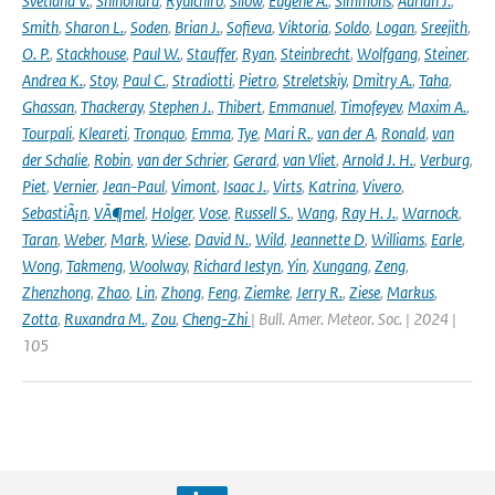
Svetlana V.
,
Shinohara
,
Ryuichiro
,
Silow
,
Eugene A.
,
Simmons
,
Adrian J.
,
Smith
,
Sharon L.
,
Soden
,
Brian J.
,
Sofieva
,
Viktoria
,
Soldo
,
Logan
,
Sreejith
,
O. P.
,
Stackhouse
,
Paul W.
,
Stauffer
,
Ryan
,
Steinbrecht
,
Wolfgang
,
Steiner
,
Andrea K.
,
Stoy
,
Paul C.
,
Stradiotti
,
Pietro
,
Streletskiy
,
Dmitry A.
,
Taha
,
Ghassan
,
Thackeray
,
Stephen J.
,
Thibert
,
Emmanuel
,
Timofeyev
,
Maxim A.
,
Tourpali
,
Kleareti
,
Tronquo
,
Emma
,
Tye
,
Mari R.
,
van der A
,
Ronald
,
van
der Schalie
,
Robin
,
van der Schrier
,
Gerard
,
van Vliet
,
Arnold J. H.
,
Verburg
,
Piet
,
Vernier
,
Jean-Paul
,
Vimont
,
Isaac J.
,
Virts
,
Katrina
,
Vivero
,
SebastiÃ¡n
,
VÃ¶mel
,
Holger
,
Vose
,
Russell S.
,
Wang
,
Ray H. J.
,
Warnock
,
Taran
,
Weber
,
Mark
,
Wiese
,
David N.
,
Wild
,
Jeannette D
,
Williams
,
Earle
,
Wong
,
Takmeng
,
Woolway
,
Richard Iestyn
,
Yin
,
Xungang
,
Zeng
,
Zhenzhong
,
Zhao
,
Lin
,
Zhong
,
Feng
,
Ziemke
,
Jerry R.
,
Ziese
,
Markus
,
Zotta
,
Ruxandra M.
,
Zou
,
Cheng-Zhi
| Bull. Amer. Meteor. Soc. | 2024 |
105