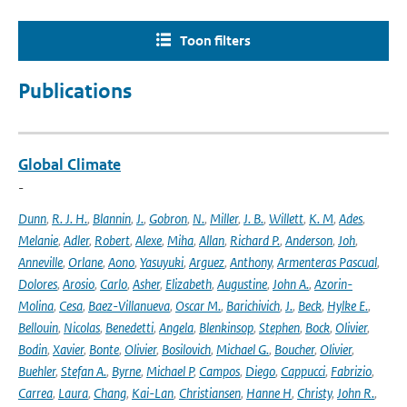
Toon filters
Publications
Global Climate
-
Dunn
,
R. J. H.
,
Blannin
,
J.
,
Gobron
,
N.
,
Miller
,
J. B.
,
Willett
,
K. M
,
Ades
,
Melanie
,
Adler
,
Robert
,
Alexe
,
Miha
,
Allan
,
Richard P.
,
Anderson
,
Joh
,
Anneville
,
Orlane
,
Aono
,
Yasuyuki
,
Arguez
,
Anthony
,
Armenteras Pascual
,
Dolores
,
Arosio
,
Carlo
,
Asher
,
Elizabeth
,
Augustine
,
John A.
,
Azorin-
Molina
,
Cesa
,
Baez-Villanueva
,
Oscar M.
,
Barichivich
,
J.
,
Beck
,
Hylke E.
,
Bellouin
,
Nicolas
,
Benedetti
,
Angela
,
Blenkinsop
,
Stephen
,
Bock
,
Olivier
,
Bodin
,
Xavier
,
Bonte
,
Olivier
,
Bosilovich
,
Michael G.
,
Boucher
,
Olivier
,
Buehler
,
Stefan A.
,
Byrne
,
Michael P
,
Campos
,
Diego
,
Cappucci
,
Fabrizio
,
Carrea
,
Laura
,
Chang
,
Kai-Lan
,
Christiansen
,
Hanne H
,
Christy
,
John R.
,