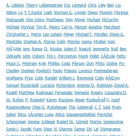
A.
,
Leblanc
,
Thierry
,
Leibensperger
,
Eric
,
Lennard
,
Chris
,
Liley
,
Ben
,
Liu
,
Yakun
,
Lo
,
Y. T. Eunice
,
Loeb
,
Norman G.
,
Loyola
,
Diego
,
Magnin
,
Florence
,
Matsuzaki
,
Shin-Ichiro
,
Matthews
,
Tom
,
Mayer
,
Michael
,
McCarthy
,
Michael
,
McVicar
,
Tim R.
,
Mears
,
Carl A.
,
Menzel
,
Annette
,
Merchant
,
Christopher J.
,
Merio
,
Leo-Juhani
,
Meyer
,
Michael F.
,
Miralles
,
Diego G.
,
Montzka
,
Stephan A.
,
Morice
,
Colin
,
Morino
,
Isamu
,
Mrekaj
,
Ivan
,
MÃ¼hle
,
Jens
,
Nance
,
D.
,
Nicolas
,
Julien P.
,
Noetzli
,
Jeannette
,
Noll
,
Ben
,
OâKeefe
,
John
,
Osborn
,
Tim J.
,
Parrington
,
Mark
,
Pellet
,
CÃ©cile
,
Pelto
,
Mauri S.
,
Petersen
,
Kyle
,
Phillips
,
Coda
,
Pierson
,
Don
,
Pinto
,
Izidine
,
Po-
Chedley
,
Stephen
,
Pogliotti
,
Paolo
,
Polvani
,
Lorenzo
,
Preimesberger
,
Wolfgang
,
Price
,
Colin
,
Randel
,
William J.
,
Raymond
,
Colin
,
RÃ©my
,
Samuel
,
Ricciardulli
,
Lucrezia
,
Richardson
,
Andrew D.
,
Robinson
,
David A.
,
Rodell
,
Matthew
,
Rodriguez-Fernandez
,
Nemesio
,
Rogers
,
Cassandra D.
W.
,
Rohini
,
P.
,
Rosenlof
,
Karen
,
Rozanov
,
Alexei
,
RozkoÅ¡nÃ½
,
Jozef
,
Rusanovskaya
,
Olga O.
,
Rutishauser
,
This
,
Sabeerali
,
C. T.
,
Said
,
Ryan
,
Sakai
,
Tetsu
,
SÃ¡nchez-Lugo
,
Ahira
,
Sawaengphokhai
,
Parnchai
,
Schenzinger
,
Verena
,
Schlegel
,
Robert W.
,
Schmid
,
Martin
,
Seneviratne
,
Sonia I.
,
Sezaki
,
Fumi
,
Shao
,
Xi
,
Sharma
,
Sapna
,
Shi
,
Lei
,
Shimaraeva
,