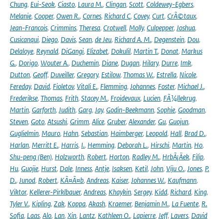
Chung
,
Eui-Seok
,
Ciasto
,
Laura M.
,
Clingan
,
Scott
,
Coldewey-Egbers
,
Melanie
,
Cooper
,
Owen R.
,
Cornes
,
Richard C
,
Covey
,
Curt
,
CrÃ©taux
,
Jean-Francois
,
Crimmins
,
Theresa
,
Crotwell
,
Molly
,
Culpepper
,
Joshua
,
Cusicanqui
,
Diego
,
Davis
,
Sean
,
de Jeu
,
Richard A. M.
,
Degenstein
,
Dou
,
Delaloye
,
Reynald
,
DiGangi
,
Elizabet
,
Dokulil
,
Martin T.
,
Donat
,
Markus
G.
,
Dorigo
,
Wouter A.
,
Duchemin
,
Diane
,
Dugan
,
Hilary
,
Durre
,
Imk
,
Dutton
,
Geoff
,
Duveiller
,
Gregory
,
Estilow
,
Thomas W.
,
Estrella
,
Nicole
,
Fereday
,
David
,
Fioletov
,
Vitali E.
,
Flemming
,
Johannes
,
Foster
,
Michael J.
,
Frederikse
,
Thomas
,
Frith
,
Stacey M.
,
Froidevaux
,
Lucien
,
FÃ¼llekrug
,
Martin
,
Garforth
,
Judith
,
Garg
,
Jay
,
Godin-Beekmann
,
Sophie
,
Goodman
,
Steven
,
Goto
,
Atsushi
,
Grimm
,
Alice
,
Gruber
,
Alexander
,
Gu
,
Guojun
,
Guglielmin
,
Mauro
,
Hahn
,
Sebastian
,
Haimberger
,
Leopold
,
Hall
,
Brad D.
,
Harlan
,
Merritt E.
,
Harris
,
I.
,
Hemming
,
Deborah L.
,
Hirschi
,
Martin
,
Ho
,
Shu-peng (Ben)
,
Holzworth
,
Robert
,
Horton
,
Radley M.
,
HrbÃ¡Äek
,
Filip
,
Hu
,
Guojie
,
Hurst
,
Dale
,
Inness
,
Antje
,
Isaksen
,
Ketil
,
John
,
Viju O.
,
Jones
,
P.
D.
,
Junod
,
Robert
,
KÃ¤Ã¤b
,
Andreas
,
Kaiser
,
Johannes W.
,
Kaufmann
,
Viktor
,
Kellerer-Pirklbauer
,
Andreas
,
Khaykin
,
Sergey
,
Kidd
,
Richard
,
King
,
Tyler V.
,
Kipling
,
Zak
,
Koppa
,
Akash
,
Kraemer
,
Benjamin M.
,
La Fuente
,
R.
Sofia
,
Laas
,
Alo
,
Lan
,
Xin
,
Lantz
,
Kathleen O.
,
Lapierre
,
Jeff
,
Lavers
,
David