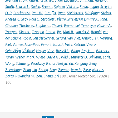
Svetlana V.
,
Shinohara
,
Ryuichiro
,
Silow
,
Eugene A.
,
Simmons
,
Adrian J.
,
Smith
,
Sharon L.
,
Soden
,
Brian J.
,
Sofieva
,
Viktoria
,
Soldo
,
Logan
,
Sreejith
,
O. P.
,
Stackhouse
,
Paul W.
,
Stauffer
,
Ryan
,
Steinbrecht
,
Wolfgang
,
Steiner
,
Andrea K.
,
Stoy
,
Paul C.
,
Stradiotti
,
Pietro
,
Streletskiy
,
Dmitry A.
,
Taha
,
Ghassan
,
Thackeray
,
Stephen J.
,
Thibert
,
Emmanuel
,
Timofeyev
,
Maxim A.
,
Tourpali
,
Kleareti
,
Tronquo
,
Emma
,
Tye
,
Mari R.
,
van der A
,
Ronald
,
van
der Schalie
,
Robin
,
van der Schrier
,
Gerard
,
van Vliet
,
Arnold J. H.
,
Verburg
,
Piet
,
Vernier
,
Jean-Paul
,
Vimont
,
Isaac J.
,
Virts
,
Katrina
,
Vivero
,
SebastiÃ¡n
,
VÃ¶mel
,
Holger
,
Vose
,
Russell S.
,
Wang
,
Ray H. J.
,
Warnock
,
Taran
,
Weber
,
Mark
,
Wiese
,
David N.
,
Wild
,
Jeannette D
,
Williams
,
Earle
,
Wong
,
Takmeng
,
Woolway
,
Richard Iestyn
,
Yin
,
Xungang
,
Zeng
,
Zhenzhong
,
Zhao
,
Lin
,
Zhong
,
Feng
,
Ziemke
,
Jerry R.
,
Ziese
,
Markus
,
Zotta
,
Ruxandra M.
,
Zou
,
Cheng-Zhi
| Bull. Amer. Meteor. Soc. | 2024 |
105