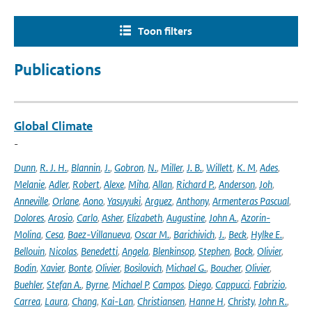
Toon filters
Publications
Global Climate
-
Dunn
,
R. J. H.
,
Blannin
,
J.
,
Gobron
,
N.
,
Miller
,
J. B.
,
Willett
,
K. M
,
Ades
,
Melanie
,
Adler
,
Robert
,
Alexe
,
Miha
,
Allan
,
Richard P.
,
Anderson
,
Joh
,
Anneville
,
Orlane
,
Aono
,
Yasuyuki
,
Arguez
,
Anthony
,
Armenteras Pascual
,
Dolores
,
Arosio
,
Carlo
,
Asher
,
Elizabeth
,
Augustine
,
John A.
,
Azorin-
Molina
,
Cesa
,
Baez-Villanueva
,
Oscar M.
,
Barichivich
,
J.
,
Beck
,
Hylke E.
,
Bellouin
,
Nicolas
,
Benedetti
,
Angela
,
Blenkinsop
,
Stephen
,
Bock
,
Olivier
,
Bodin
,
Xavier
,
Bonte
,
Olivier
,
Bosilovich
,
Michael G.
,
Boucher
,
Olivier
,
Buehler
,
Stefan A.
,
Byrne
,
Michael P
,
Campos
,
Diego
,
Cappucci
,
Fabrizio
,
Carrea
,
Laura
,
Chang
,
Kai-Lan
,
Christiansen
,
Hanne H
,
Christy
,
John R.
,