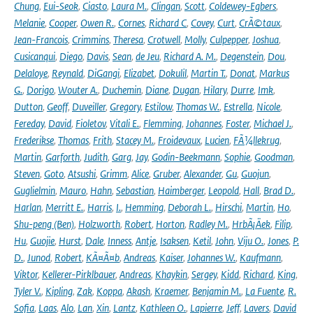
Chung
,
Eui-Seok
,
Ciasto
,
Laura M.
,
Clingan
,
Scott
,
Coldewey-Egbers
,
Melanie
,
Cooper
,
Owen R.
,
Cornes
,
Richard C
,
Covey
,
Curt
,
CrÃ©taux
,
Jean-Francois
,
Crimmins
,
Theresa
,
Crotwell
,
Molly
,
Culpepper
,
Joshua
,
Cusicanqui
,
Diego
,
Davis
,
Sean
,
de Jeu
,
Richard A. M.
,
Degenstein
,
Dou
,
Delaloye
,
Reynald
,
DiGangi
,
Elizabet
,
Dokulil
,
Martin T.
,
Donat
,
Markus
G.
,
Dorigo
,
Wouter A.
,
Duchemin
,
Diane
,
Dugan
,
Hilary
,
Durre
,
Imk
,
Dutton
,
Geoff
,
Duveiller
,
Gregory
,
Estilow
,
Thomas W.
,
Estrella
,
Nicole
,
Fereday
,
David
,
Fioletov
,
Vitali E.
,
Flemming
,
Johannes
,
Foster
,
Michael J.
,
Frederikse
,
Thomas
,
Frith
,
Stacey M.
,
Froidevaux
,
Lucien
,
FÃ¼llekrug
,
Martin
,
Garforth
,
Judith
,
Garg
,
Jay
,
Godin-Beekmann
,
Sophie
,
Goodman
,
Steven
,
Goto
,
Atsushi
,
Grimm
,
Alice
,
Gruber
,
Alexander
,
Gu
,
Guojun
,
Guglielmin
,
Mauro
,
Hahn
,
Sebastian
,
Haimberger
,
Leopold
,
Hall
,
Brad D.
,
Harlan
,
Merritt E.
,
Harris
,
I.
,
Hemming
,
Deborah L.
,
Hirschi
,
Martin
,
Ho
,
Shu-peng (Ben)
,
Holzworth
,
Robert
,
Horton
,
Radley M.
,
HrbÃ¡Äek
,
Filip
,
Hu
,
Guojie
,
Hurst
,
Dale
,
Inness
,
Antje
,
Isaksen
,
Ketil
,
John
,
Viju O.
,
Jones
,
P.
D.
,
Junod
,
Robert
,
KÃ¤Ã¤b
,
Andreas
,
Kaiser
,
Johannes W.
,
Kaufmann
,
Viktor
,
Kellerer-Pirklbauer
,
Andreas
,
Khaykin
,
Sergey
,
Kidd
,
Richard
,
King
,
Tyler V.
,
Kipling
,
Zak
,
Koppa
,
Akash
,
Kraemer
,
Benjamin M.
,
La Fuente
,
R.
Sofia
,
Laas
,
Alo
,
Lan
,
Xin
,
Lantz
,
Kathleen O.
,
Lapierre
,
Jeff
,
Lavers
,
David