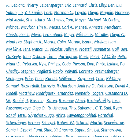
A.
,
Leblanc
,
Thierry
,
Leibensperger
,
Eric
,
Lennard
,
Chris
,
Liley
,
Ben
,
Liu
,
Yakun
,
Lo
,
Y. T. Eunice
,
Loeb
,
Norman G.
,
Loyola
,
Diego
,
Magnin
,
Florence
,
Matsuzaki
,
Shin-Ichiro
,
Matthews
,
Tom
,
Mayer
,
Michael
,
McCarthy
,
Michael
,
McVicar
,
Tim R.
,
Mears
,
Carl A.
,
Menzel
,
Annette
,
Merchant
,
Christopher J.
,
Merio
,
Leo-Juhani
,
Meyer
,
Michael F.
,
Miralles
,
Diego G.
,
Montzka
,
Stephan A.
,
Morice
,
Colin
,
Morino
,
Isamu
,
Mrekaj
,
Ivan
,
MÃ¼hle
,
Jens
,
Nance
,
D.
,
Nicolas
,
Julien P.
,
Noetzli
,
Jeannette
,
Noll
,
Ben
,
OâKeefe
,
John
,
Osborn
,
Tim J.
,
Parrington
,
Mark
,
Pellet
,
CÃ©cile
,
Pelto
,
Mauri S.
,
Petersen
,
Kyle
,
Phillips
,
Coda
,
Pierson
,
Don
,
Pinto
,
Izidine
,
Po-
Chedley
,
Stephen
,
Pogliotti
,
Paolo
,
Polvani
,
Lorenzo
,
Preimesberger
,
Wolfgang
,
Price
,
Colin
,
Randel
,
William J.
,
Raymond
,
Colin
,
RÃ©my
,
Samuel
,
Ricciardulli
,
Lucrezia
,
Richardson
,
Andrew D.
,
Robinson
,
David A.
,
Rodell
,
Matthew
,
Rodriguez-Fernandez
,
Nemesio
,
Rogers
,
Cassandra D.
W.
,
Rohini
,
P.
,
Rosenlof
,
Karen
,
Rozanov
,
Alexei
,
RozkoÅ¡nÃ½
,
Jozef
,
Rusanovskaya
,
Olga O.
,
Rutishauser
,
This
,
Sabeerali
,
C. T.
,
Said
,
Ryan
,
Sakai
,
Tetsu
,
SÃ¡nchez-Lugo
,
Ahira
,
Sawaengphokhai
,
Parnchai
,
Schenzinger
,
Verena
,
Schlegel
,
Robert W.
,
Schmid
,
Martin
,
Seneviratne
,
Sonia I.
,
Sezaki
,
Fumi
,
Shao
,
Xi
,
Sharma
,
Sapna
,
Shi
,
Lei
,
Shimaraeva
,