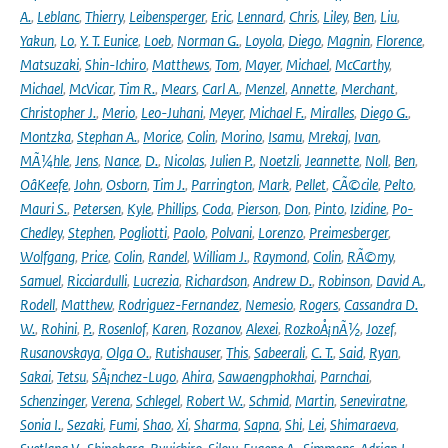
A.
,
Leblanc
,
Thierry
,
Leibensperger
,
Eric
,
Lennard
,
Chris
,
Liley
,
Ben
,
Liu
,
Yakun
,
Lo
,
Y. T. Eunice
,
Loeb
,
Norman G.
,
Loyola
,
Diego
,
Magnin
,
Florence
,
Matsuzaki
,
Shin-Ichiro
,
Matthews
,
Tom
,
Mayer
,
Michael
,
McCarthy
,
Michael
,
McVicar
,
Tim R.
,
Mears
,
Carl A.
,
Menzel
,
Annette
,
Merchant
,
Christopher J.
,
Merio
,
Leo-Juhani
,
Meyer
,
Michael F.
,
Miralles
,
Diego G.
,
Montzka
,
Stephan A.
,
Morice
,
Colin
,
Morino
,
Isamu
,
Mrekaj
,
Ivan
,
MÃ¼hle
,
Jens
,
Nance
,
D.
,
Nicolas
,
Julien P.
,
Noetzli
,
Jeannette
,
Noll
,
Ben
,
OâKeefe
,
John
,
Osborn
,
Tim J.
,
Parrington
,
Mark
,
Pellet
,
CÃ©cile
,
Pelto
,
Mauri S.
,
Petersen
,
Kyle
,
Phillips
,
Coda
,
Pierson
,
Don
,
Pinto
,
Izidine
,
Po-
Chedley
,
Stephen
,
Pogliotti
,
Paolo
,
Polvani
,
Lorenzo
,
Preimesberger
,
Wolfgang
,
Price
,
Colin
,
Randel
,
William J.
,
Raymond
,
Colin
,
RÃ©my
,
Samuel
,
Ricciardulli
,
Lucrezia
,
Richardson
,
Andrew D.
,
Robinson
,
David A.
,
Rodell
,
Matthew
,
Rodriguez-Fernandez
,
Nemesio
,
Rogers
,
Cassandra D.
W.
,
Rohini
,
P.
,
Rosenlof
,
Karen
,
Rozanov
,
Alexei
,
RozkoÅ¡nÃ½
,
Jozef
,
Rusanovskaya
,
Olga O.
,
Rutishauser
,
This
,
Sabeerali
,
C. T.
,
Said
,
Ryan
,
Sakai
,
Tetsu
,
SÃ¡nchez-Lugo
,
Ahira
,
Sawaengphokhai
,
Parnchai
,
Schenzinger
,
Verena
,
Schlegel
,
Robert W.
,
Schmid
,
Martin
,
Seneviratne
,
Sonia I.
,
Sezaki
,
Fumi
,
Shao
,
Xi
,
Sharma
,
Sapna
,
Shi
,
Lei
,
Shimaraeva
,