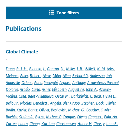
Toon filters
Publications
Global Climate
-
Dunn
,
R. J. H.
,
Blannin
,
J.
,
Gobron
,
N.
,
Miller
,
J. B.
,
Willett
,
K. M
,
Ades
,
Melanie
,
Adler
,
Robert
,
Alexe
,
Miha
,
Allan
,
Richard P.
,
Anderson
,
Joh
,
Anneville
,
Orlane
,
Aono
,
Yasuyuki
,
Arguez
,
Anthony
,
Armenteras Pascual
,
Dolores
,
Arosio
,
Carlo
,
Asher
,
Elizabeth
,
Augustine
,
John A.
,
Azorin-
Molina
,
Cesa
,
Baez-Villanueva
,
Oscar M.
,
Barichivich
,
J.
,
Beck
,
Hylke E.
,
Bellouin
,
Nicolas
,
Benedetti
,
Angela
,
Blenkinsop
,
Stephen
,
Bock
,
Olivier
,
Bodin
,
Xavier
,
Bonte
,
Olivier
,
Bosilovich
,
Michael G.
,
Boucher
,
Olivier
,
Buehler
,
Stefan A.
,
Byrne
,
Michael P
,
Campos
,
Diego
,
Cappucci
,
Fabrizio
,
Carrea
,
Laura
,
Chang
,
Kai-Lan
,
Christiansen
,
Hanne H
,
Christy
,
John R.
,