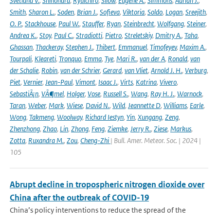
Svetlana V.
,
Shinohara
,
Ryuichiro
,
Silow
,
Eugene A.
,
Simmons
,
Adrian J.
,
Smith
,
Sharon L.
,
Soden
,
Brian J.
,
Sofieva
,
Viktoria
,
Soldo
,
Logan
,
Sreejith
,
O. P.
,
Stackhouse
,
Paul W.
,
Stauffer
,
Ryan
,
Steinbrecht
,
Wolfgang
,
Steiner
,
Andrea K.
,
Stoy
,
Paul C.
,
Stradiotti
,
Pietro
,
Streletskiy
,
Dmitry A.
,
Taha
,
Ghassan
,
Thackeray
,
Stephen J.
,
Thibert
,
Emmanuel
,
Timofeyev
,
Maxim A.
,
Tourpali
,
Kleareti
,
Tronquo
,
Emma
,
Tye
,
Mari R.
,
van der A
,
Ronald
,
van
der Schalie
,
Robin
,
van der Schrier
,
Gerard
,
van Vliet
,
Arnold J. H.
,
Verburg
,
Piet
,
Vernier
,
Jean-Paul
,
Vimont
,
Isaac J.
,
Virts
,
Katrina
,
Vivero
,
SebastiÃ¡n
,
VÃ¶mel
,
Holger
,
Vose
,
Russell S.
,
Wang
,
Ray H. J.
,
Warnock
,
Taran
,
Weber
,
Mark
,
Wiese
,
David N.
,
Wild
,
Jeannette D
,
Williams
,
Earle
,
Wong
,
Takmeng
,
Woolway
,
Richard Iestyn
,
Yin
,
Xungang
,
Zeng
,
Zhenzhong
,
Zhao
,
Lin
,
Zhong
,
Feng
,
Ziemke
,
Jerry R.
,
Ziese
,
Markus
,
Zotta
,
Ruxandra M.
,
Zou
,
Cheng-Zhi
| Bull. Amer. Meteor. Soc. | 2024 |
105
Abrupt decline in tropospheric nitrogen dioxide over
China after the outbreak of COVID-19
China’s policy interventions to reduce the spread of the