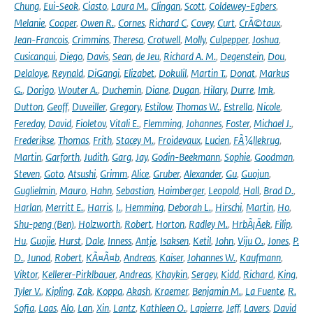
Chung
,
Eui-Seok
,
Ciasto
,
Laura M.
,
Clingan
,
Scott
,
Coldewey-Egbers
,
Melanie
,
Cooper
,
Owen R.
,
Cornes
,
Richard C
,
Covey
,
Curt
,
CrÃ©taux
,
Jean-Francois
,
Crimmins
,
Theresa
,
Crotwell
,
Molly
,
Culpepper
,
Joshua
,
Cusicanqui
,
Diego
,
Davis
,
Sean
,
de Jeu
,
Richard A. M.
,
Degenstein
,
Dou
,
Delaloye
,
Reynald
,
DiGangi
,
Elizabet
,
Dokulil
,
Martin T.
,
Donat
,
Markus
G.
,
Dorigo
,
Wouter A.
,
Duchemin
,
Diane
,
Dugan
,
Hilary
,
Durre
,
Imk
,
Dutton
,
Geoff
,
Duveiller
,
Gregory
,
Estilow
,
Thomas W.
,
Estrella
,
Nicole
,
Fereday
,
David
,
Fioletov
,
Vitali E.
,
Flemming
,
Johannes
,
Foster
,
Michael J.
,
Frederikse
,
Thomas
,
Frith
,
Stacey M.
,
Froidevaux
,
Lucien
,
FÃ¼llekrug
,
Martin
,
Garforth
,
Judith
,
Garg
,
Jay
,
Godin-Beekmann
,
Sophie
,
Goodman
,
Steven
,
Goto
,
Atsushi
,
Grimm
,
Alice
,
Gruber
,
Alexander
,
Gu
,
Guojun
,
Guglielmin
,
Mauro
,
Hahn
,
Sebastian
,
Haimberger
,
Leopold
,
Hall
,
Brad D.
,
Harlan
,
Merritt E.
,
Harris
,
I.
,
Hemming
,
Deborah L.
,
Hirschi
,
Martin
,
Ho
,
Shu-peng (Ben)
,
Holzworth
,
Robert
,
Horton
,
Radley M.
,
HrbÃ¡Äek
,
Filip
,
Hu
,
Guojie
,
Hurst
,
Dale
,
Inness
,
Antje
,
Isaksen
,
Ketil
,
John
,
Viju O.
,
Jones
,
P.
D.
,
Junod
,
Robert
,
KÃ¤Ã¤b
,
Andreas
,
Kaiser
,
Johannes W.
,
Kaufmann
,
Viktor
,
Kellerer-Pirklbauer
,
Andreas
,
Khaykin
,
Sergey
,
Kidd
,
Richard
,
King
,
Tyler V.
,
Kipling
,
Zak
,
Koppa
,
Akash
,
Kraemer
,
Benjamin M.
,
La Fuente
,
R.
Sofia
,
Laas
,
Alo
,
Lan
,
Xin
,
Lantz
,
Kathleen O.
,
Lapierre
,
Jeff
,
Lavers
,
David