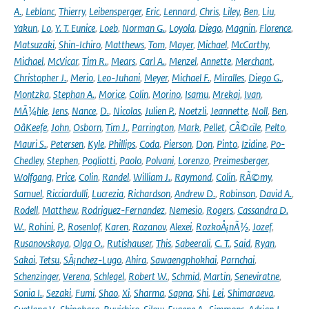
A.
,
Leblanc
,
Thierry
,
Leibensperger
,
Eric
,
Lennard
,
Chris
,
Liley
,
Ben
,
Liu
,
Yakun
,
Lo
,
Y. T. Eunice
,
Loeb
,
Norman G.
,
Loyola
,
Diego
,
Magnin
,
Florence
,
Matsuzaki
,
Shin-Ichiro
,
Matthews
,
Tom
,
Mayer
,
Michael
,
McCarthy
,
Michael
,
McVicar
,
Tim R.
,
Mears
,
Carl A.
,
Menzel
,
Annette
,
Merchant
,
Christopher J.
,
Merio
,
Leo-Juhani
,
Meyer
,
Michael F.
,
Miralles
,
Diego G.
,
Montzka
,
Stephan A.
,
Morice
,
Colin
,
Morino
,
Isamu
,
Mrekaj
,
Ivan
,
MÃ¼hle
,
Jens
,
Nance
,
D.
,
Nicolas
,
Julien P.
,
Noetzli
,
Jeannette
,
Noll
,
Ben
,
OâKeefe
,
John
,
Osborn
,
Tim J.
,
Parrington
,
Mark
,
Pellet
,
CÃ©cile
,
Pelto
,
Mauri S.
,
Petersen
,
Kyle
,
Phillips
,
Coda
,
Pierson
,
Don
,
Pinto
,
Izidine
,
Po-
Chedley
,
Stephen
,
Pogliotti
,
Paolo
,
Polvani
,
Lorenzo
,
Preimesberger
,
Wolfgang
,
Price
,
Colin
,
Randel
,
William J.
,
Raymond
,
Colin
,
RÃ©my
,
Samuel
,
Ricciardulli
,
Lucrezia
,
Richardson
,
Andrew D.
,
Robinson
,
David A.
,
Rodell
,
Matthew
,
Rodriguez-Fernandez
,
Nemesio
,
Rogers
,
Cassandra D.
W.
,
Rohini
,
P.
,
Rosenlof
,
Karen
,
Rozanov
,
Alexei
,
RozkoÅ¡nÃ½
,
Jozef
,
Rusanovskaya
,
Olga O.
,
Rutishauser
,
This
,
Sabeerali
,
C. T.
,
Said
,
Ryan
,
Sakai
,
Tetsu
,
SÃ¡nchez-Lugo
,
Ahira
,
Sawaengphokhai
,
Parnchai
,
Schenzinger
,
Verena
,
Schlegel
,
Robert W.
,
Schmid
,
Martin
,
Seneviratne
,
Sonia I.
,
Sezaki
,
Fumi
,
Shao
,
Xi
,
Sharma
,
Sapna
,
Shi
,
Lei
,
Shimaraeva
,