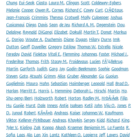
Chung
,
Eui-Seok
,
Ciasto
,
Laura M.
,
Clingan
,
Scott
,
Coldewey-Egbers
,
Melanie
,
Cooper
,
Owen R.
,
Cornes
,
Richard C
,
Covey
,
Curt
,
CrÃ©taux
,
Jean-Francois
,
Crimmins
,
Theresa
,
Crotwell
,
Molly
,
Culpepper
,
Joshua
,
Cusicanqui
,
Diego
,
Davis
,
Sean
,
de Jeu
,
Richard A. M.
,
Degenstein
,
Dou
,
Delaloye
,
Reynald
,
DiGangi
,
Elizabet
,
Dokulil
,
Martin T.
,
Donat
,
Markus
G.
,
Dorigo
,
Wouter A.
,
Duchemin
,
Diane
,
Dugan
,
Hilary
,
Durre
,
Imk
,
Dutton
,
Geoff
,
Duveiller
,
Gregory
,
Estilow
,
Thomas W.
,
Estrella
,
Nicole
,
Fereday
,
David
,
Fioletov
,
Vitali E.
,
Flemming
,
Johannes
,
Foster
,
Michael J.
,
Frederikse
,
Thomas
,
Frith
,
Stacey M.
,
Froidevaux
,
Lucien
,
FÃ¼llekrug
,
Martin
,
Garforth
,
Judith
,
Garg
,
Jay
,
Godin-Beekmann
,
Sophie
,
Goodman
,
Steven
,
Goto
,
Atsushi
,
Grimm
,
Alice
,
Gruber
,
Alexander
,
Gu
,
Guojun
,
Guglielmin
,
Mauro
,
Hahn
,
Sebastian
,
Haimberger
,
Leopold
,
Hall
,
Brad D.
,
Harlan
,
Merritt E.
,
Harris
,
I.
,
Hemming
,
Deborah L.
,
Hirschi
,
Martin
,
Ho
,
Shu-peng (Ben)
,
Holzworth
,
Robert
,
Horton
,
Radley M.
,
HrbÃ¡Äek
,
Filip
,
Hu
,
Guojie
,
Hurst
,
Dale
,
Inness
,
Antje
,
Isaksen
,
Ketil
,
John
,
Viju O.
,
Jones
,
P.
D.
,
Junod
,
Robert
,
KÃ¤Ã¤b
,
Andreas
,
Kaiser
,
Johannes W.
,
Kaufmann
,
Viktor
,
Kellerer-Pirklbauer
,
Andreas
,
Khaykin
,
Sergey
,
Kidd
,
Richard
,
King
,
Tyler V.
,
Kipling
,
Zak
,
Koppa
,
Akash
,
Kraemer
,
Benjamin M.
,
La Fuente
,
R.
Sofia
,
Laas
,
Alo
,
Lan
,
Xin
,
Lantz
,
Kathleen O.
,
Lapierre
,
Jeff
,
Lavers
,
David