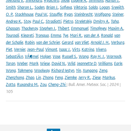
Svetlana V.
,
Shinohara
,
Ryuichiro
,
Silow
,
Eugene A.
,
Simmons
,
Adrian J.
,
Smith
,
Sharon L.
,
Soden
,
Brian J.
,
Sofieva
,
Viktoria
,
Soldo
,
Logan
,
Sreejith
,
O. P.
,
Stackhouse
,
Paul W.
,
Stauffer
,
Ryan
,
Steinbrecht
,
Wolfgang
,
Steiner
,
Andrea K.
,
Stoy
,
Paul C.
,
Stradiotti
,
Pietro
,
Streletskiy
,
Dmitry A.
,
Taha
,
Ghassan
,
Thackeray
,
Stephen J.
,
Thibert
,
Emmanuel
,
Timofeyev
,
Maxim A.
,
Tourpali
,
Kleareti
,
Tronquo
,
Emma
,
Tye
,
Mari R.
,
van der A
,
Ronald
,
van
der Schalie
,
Robin
,
van der Schrier
,
Gerard
,
van Vliet
,
Arnold J. H.
,
Verburg
,
Piet
,
Vernier
,
Jean-Paul
,
Vimont
,
Isaac J.
,
Virts
,
Katrina
,
Vivero
,
SebastiÃ¡n
,
VÃ¶mel
,
Holger
,
Vose
,
Russell S.
,
Wang
,
Ray H. J.
,
Warnock
,
Taran
,
Weber
,
Mark
,
Wiese
,
David N.
,
Wild
,
Jeannette D
,
Williams
,
Earle
,
Wong
,
Takmeng
,
Woolway
,
Richard Iestyn
,
Yin
,
Xungang
,
Zeng
,
Zhenzhong
,
Zhao
,
Lin
,
Zhong
,
Feng
,
Ziemke
,
Jerry R.
,
Ziese
,
Markus
,
Zotta
,
Ruxandra M.
,
Zou
,
Cheng-Zhi
| Bull. Amer. Meteor. Soc. | 2024 |
105