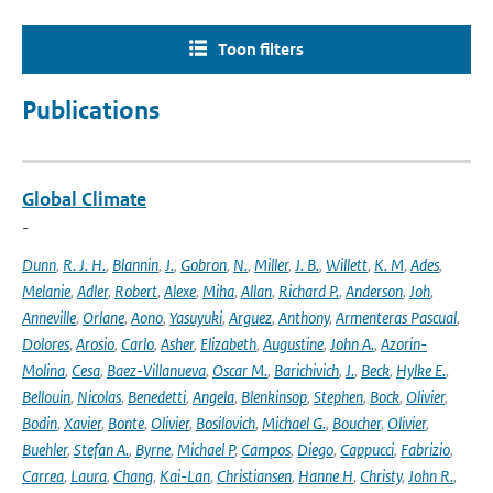
Toon filters
Publications
Global Climate
-
Dunn
,
R. J. H.
,
Blannin
,
J.
,
Gobron
,
N.
,
Miller
,
J. B.
,
Willett
,
K. M
,
Ades
,
Melanie
,
Adler
,
Robert
,
Alexe
,
Miha
,
Allan
,
Richard P.
,
Anderson
,
Joh
,
Anneville
,
Orlane
,
Aono
,
Yasuyuki
,
Arguez
,
Anthony
,
Armenteras Pascual
,
Dolores
,
Arosio
,
Carlo
,
Asher
,
Elizabeth
,
Augustine
,
John A.
,
Azorin-
Molina
,
Cesa
,
Baez-Villanueva
,
Oscar M.
,
Barichivich
,
J.
,
Beck
,
Hylke E.
,
Bellouin
,
Nicolas
,
Benedetti
,
Angela
,
Blenkinsop
,
Stephen
,
Bock
,
Olivier
,
Bodin
,
Xavier
,
Bonte
,
Olivier
,
Bosilovich
,
Michael G.
,
Boucher
,
Olivier
,
Buehler
,
Stefan A.
,
Byrne
,
Michael P
,
Campos
,
Diego
,
Cappucci
,
Fabrizio
,
Carrea
,
Laura
,
Chang
,
Kai-Lan
,
Christiansen
,
Hanne H
,
Christy
,
John R.
,