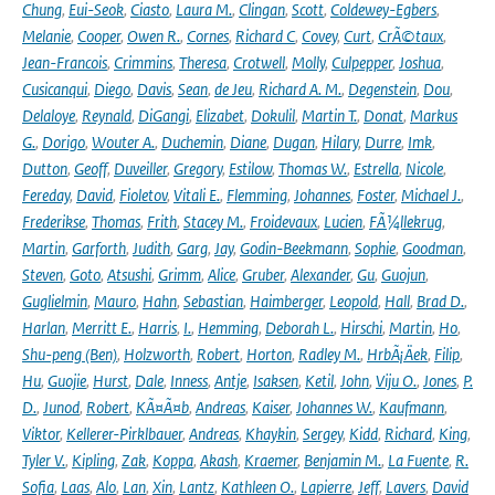
Chung
,
Eui-Seok
,
Ciasto
,
Laura M.
,
Clingan
,
Scott
,
Coldewey-Egbers
,
Melanie
,
Cooper
,
Owen R.
,
Cornes
,
Richard C
,
Covey
,
Curt
,
CrÃ©taux
,
Jean-Francois
,
Crimmins
,
Theresa
,
Crotwell
,
Molly
,
Culpepper
,
Joshua
,
Cusicanqui
,
Diego
,
Davis
,
Sean
,
de Jeu
,
Richard A. M.
,
Degenstein
,
Dou
,
Delaloye
,
Reynald
,
DiGangi
,
Elizabet
,
Dokulil
,
Martin T.
,
Donat
,
Markus
G.
,
Dorigo
,
Wouter A.
,
Duchemin
,
Diane
,
Dugan
,
Hilary
,
Durre
,
Imk
,
Dutton
,
Geoff
,
Duveiller
,
Gregory
,
Estilow
,
Thomas W.
,
Estrella
,
Nicole
,
Fereday
,
David
,
Fioletov
,
Vitali E.
,
Flemming
,
Johannes
,
Foster
,
Michael J.
,
Frederikse
,
Thomas
,
Frith
,
Stacey M.
,
Froidevaux
,
Lucien
,
FÃ¼llekrug
,
Martin
,
Garforth
,
Judith
,
Garg
,
Jay
,
Godin-Beekmann
,
Sophie
,
Goodman
,
Steven
,
Goto
,
Atsushi
,
Grimm
,
Alice
,
Gruber
,
Alexander
,
Gu
,
Guojun
,
Guglielmin
,
Mauro
,
Hahn
,
Sebastian
,
Haimberger
,
Leopold
,
Hall
,
Brad D.
,
Harlan
,
Merritt E.
,
Harris
,
I.
,
Hemming
,
Deborah L.
,
Hirschi
,
Martin
,
Ho
,
Shu-peng (Ben)
,
Holzworth
,
Robert
,
Horton
,
Radley M.
,
HrbÃ¡Äek
,
Filip
,
Hu
,
Guojie
,
Hurst
,
Dale
,
Inness
,
Antje
,
Isaksen
,
Ketil
,
John
,
Viju O.
,
Jones
,
P.
D.
,
Junod
,
Robert
,
KÃ¤Ã¤b
,
Andreas
,
Kaiser
,
Johannes W.
,
Kaufmann
,
Viktor
,
Kellerer-Pirklbauer
,
Andreas
,
Khaykin
,
Sergey
,
Kidd
,
Richard
,
King
,
Tyler V.
,
Kipling
,
Zak
,
Koppa
,
Akash
,
Kraemer
,
Benjamin M.
,
La Fuente
,
R.
Sofia
,
Laas
,
Alo
,
Lan
,
Xin
,
Lantz
,
Kathleen O.
,
Lapierre
,
Jeff
,
Lavers
,
David