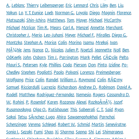
A.
,
Leblanc
,
Thierry
,
Leibensperger
,
Eric
,
Lennard
,
Chris
,
Liley
,
Ben
,
Liu
,
Yakun
,
Lo
,
Y. T. Eunice
,
Loeb
,
Norman G.
,
Loyola
,
Diego
,
Magnin
,
Florence
,
Matsuzaki
,
Shin-Ichiro
,
Matthews
,
Tom
,
Mayer
,
Michael
,
McCarthy
,
Michael
,
McVicar
,
Tim R.
,
Mears
,
Carl A.
,
Menzel
,
Annette
,
Merchant
,
Christopher J.
,
Merio
,
Leo-Juhani
,
Meyer
,
Michael F.
,
Miralles
,
Diego G.
,
Montzka
,
Stephan A.
,
Morice
,
Colin
,
Morino
,
Isamu
,
Mrekaj
,
Ivan
,
MÃ¼hle
,
Jens
,
Nance
,
D.
,
Nicolas
,
Julien P.
,
Noetzli
,
Jeannette
,
Noll
,
Ben
,
OâKeefe
,
John
,
Osborn
,
Tim J.
,
Parrington
,
Mark
,
Pellet
,
CÃ©cile
,
Pelto
,
Mauri S.
,
Petersen
,
Kyle
,
Phillips
,
Coda
,
Pierson
,
Don
,
Pinto
,
Izidine
,
Po-
Chedley
,
Stephen
,
Pogliotti
,
Paolo
,
Polvani
,
Lorenzo
,
Preimesberger
,
Wolfgang
,
Price
,
Colin
,
Randel
,
William J.
,
Raymond
,
Colin
,
RÃ©my
,
Samuel
,
Ricciardulli
,
Lucrezia
,
Richardson
,
Andrew D.
,
Robinson
,
David A.
,
Rodell
,
Matthew
,
Rodriguez-Fernandez
,
Nemesio
,
Rogers
,
Cassandra D.
W.
,
Rohini
,
P.
,
Rosenlof
,
Karen
,
Rozanov
,
Alexei
,
RozkoÅ¡nÃ½
,
Jozef
,
Rusanovskaya
,
Olga O.
,
Rutishauser
,
This
,
Sabeerali
,
C. T.
,
Said
,
Ryan
,
Sakai
,
Tetsu
,
SÃ¡nchez-Lugo
,
Ahira
,
Sawaengphokhai
,
Parnchai
,
Schenzinger
,
Verena
,
Schlegel
,
Robert W.
,
Schmid
,
Martin
,
Seneviratne
,
Sonia I.
,
Sezaki
,
Fumi
,
Shao
,
Xi
,
Sharma
,
Sapna
,
Shi
,
Lei
,
Shimaraeva
,