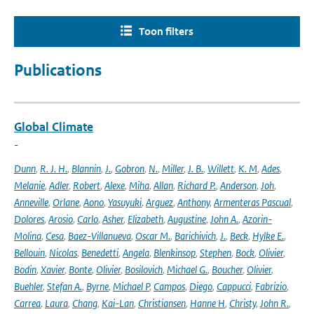
Toon filters
Publications
Global Climate
-
Dunn
,
R. J. H.
,
Blannin
,
J.
,
Gobron
,
N.
,
Miller
,
J. B.
,
Willett
,
K. M
,
Ades
,
Melanie
,
Adler
,
Robert
,
Alexe
,
Miha
,
Allan
,
Richard P.
,
Anderson
,
Joh
,
Anneville
,
Orlane
,
Aono
,
Yasuyuki
,
Arguez
,
Anthony
,
Armenteras Pascual
,
Dolores
,
Arosio
,
Carlo
,
Asher
,
Elizabeth
,
Augustine
,
John A.
,
Azorin-
Molina
,
Cesa
,
Baez-Villanueva
,
Oscar M.
,
Barichivich
,
J.
,
Beck
,
Hylke E.
,
Bellouin
,
Nicolas
,
Benedetti
,
Angela
,
Blenkinsop
,
Stephen
,
Bock
,
Olivier
,
Bodin
,
Xavier
,
Bonte
,
Olivier
,
Bosilovich
,
Michael G.
,
Boucher
,
Olivier
,
Buehler
,
Stefan A.
,
Byrne
,
Michael P
,
Campos
,
Diego
,
Cappucci
,
Fabrizio
,
Carrea
,
Laura
,
Chang
,
Kai-Lan
,
Christiansen
,
Hanne H
,
Christy
,
John R.
,