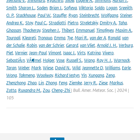
Svetlana V.
,
Shinohara
,
Ryuichiro
,
Silow
,
Eugene A.
,
Simmons
,
Adrian J.
,
Smith
,
Sharon L.
,
Soden
,
Brian J.
,
Sofieva
,
Viktoria
,
Soldo
,
Logan
,
Sreejith
,
O. P.
,
Stackhouse
,
Paul W.
,
Stauffer
,
Ryan
,
Steinbrecht
,
Wolfgang
,
Steiner
,
Andrea K.
,
Stoy
,
Paul C.
,
Stradiotti
,
Pietro
,
Streletskiy
,
Dmitry A.
,
Taha
,
Ghassan
,
Thackeray
,
Stephen J.
,
Thibert
,
Emmanuel
,
Timofeyev
,
Maxim A.
,
Tourpali
,
Kleareti
,
Tronquo
,
Emma
,
Tye
,
Mari R.
,
van der A
,
Ronald
,
van
der Schalie
,
Robin
,
van der Schrier
,
Gerard
,
van Vliet
,
Arnold J. H.
,
Verburg
,
Piet
,
Vernier
,
Jean-Paul
,
Vimont
,
Isaac J.
,
Virts
,
Katrina
,
Vivero
,
SebastiÃ¡n
,
VÃ¶mel
,
Holger
,
Vose
,
Russell S.
,
Wang
,
Ray H. J.
,
Warnock
,
Taran
,
Weber
,
Mark
,
Wiese
,
David N.
,
Wild
,
Jeannette D
,
Williams
,
Earle
,
Wong
,
Takmeng
,
Woolway
,
Richard Iestyn
,
Yin
,
Xungang
,
Zeng
,
Zhenzhong
,
Zhao
,
Lin
,
Zhong
,
Feng
,
Ziemke
,
Jerry R.
,
Ziese
,
Markus
,
Zotta
,
Ruxandra M.
,
Zou
,
Cheng-Zhi
| Bull. Amer. Meteor. Soc. | 2024 |
105