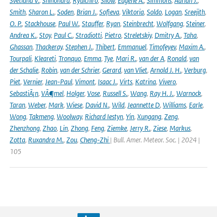
Svetlana V.
,
Shinohara
,
Ryuichiro
,
Silow
,
Eugene A.
,
Simmons
,
Adrian J.
,
Smith
,
Sharon L.
,
Soden
,
Brian J.
,
Sofieva
,
Viktoria
,
Soldo
,
Logan
,
Sreejith
,
O. P.
,
Stackhouse
,
Paul W.
,
Stauffer
,
Ryan
,
Steinbrecht
,
Wolfgang
,
Steiner
,
Andrea K.
,
Stoy
,
Paul C.
,
Stradiotti
,
Pietro
,
Streletskiy
,
Dmitry A.
,
Taha
,
Ghassan
,
Thackeray
,
Stephen J.
,
Thibert
,
Emmanuel
,
Timofeyev
,
Maxim A.
,
Tourpali
,
Kleareti
,
Tronquo
,
Emma
,
Tye
,
Mari R.
,
van der A
,
Ronald
,
van
der Schalie
,
Robin
,
van der Schrier
,
Gerard
,
van Vliet
,
Arnold J. H.
,
Verburg
,
Piet
,
Vernier
,
Jean-Paul
,
Vimont
,
Isaac J.
,
Virts
,
Katrina
,
Vivero
,
SebastiÃ¡n
,
VÃ¶mel
,
Holger
,
Vose
,
Russell S.
,
Wang
,
Ray H. J.
,
Warnock
,
Taran
,
Weber
,
Mark
,
Wiese
,
David N.
,
Wild
,
Jeannette D
,
Williams
,
Earle
,
Wong
,
Takmeng
,
Woolway
,
Richard Iestyn
,
Yin
,
Xungang
,
Zeng
,
Zhenzhong
,
Zhao
,
Lin
,
Zhong
,
Feng
,
Ziemke
,
Jerry R.
,
Ziese
,
Markus
,
Zotta
,
Ruxandra M.
,
Zou
,
Cheng-Zhi
| Bull. Amer. Meteor. Soc. | 2024 |
105