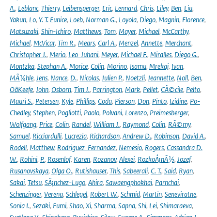
A.
,
Leblanc
,
Thierry
,
Leibensperger
,
Eric
,
Lennard
,
Chris
,
Liley
,
Ben
,
Liu
,
Yakun
,
Lo
,
Y. T. Eunice
,
Loeb
,
Norman G.
,
Loyola
,
Diego
,
Magnin
,
Florence
,
Matsuzaki
,
Shin-Ichiro
,
Matthews
,
Tom
,
Mayer
,
Michael
,
McCarthy
,
Michael
,
McVicar
,
Tim R.
,
Mears
,
Carl A.
,
Menzel
,
Annette
,
Merchant
,
Christopher J.
,
Merio
,
Leo-Juhani
,
Meyer
,
Michael F.
,
Miralles
,
Diego G.
,
Montzka
,
Stephan A.
,
Morice
,
Colin
,
Morino
,
Isamu
,
Mrekaj
,
Ivan
,
MÃ¼hle
,
Jens
,
Nance
,
D.
,
Nicolas
,
Julien P.
,
Noetzli
,
Jeannette
,
Noll
,
Ben
,
OâKeefe
,
John
,
Osborn
,
Tim J.
,
Parrington
,
Mark
,
Pellet
,
CÃ©cile
,
Pelto
,
Mauri S.
,
Petersen
,
Kyle
,
Phillips
,
Coda
,
Pierson
,
Don
,
Pinto
,
Izidine
,
Po-
Chedley
,
Stephen
,
Pogliotti
,
Paolo
,
Polvani
,
Lorenzo
,
Preimesberger
,
Wolfgang
,
Price
,
Colin
,
Randel
,
William J.
,
Raymond
,
Colin
,
RÃ©my
,
Samuel
,
Ricciardulli
,
Lucrezia
,
Richardson
,
Andrew D.
,
Robinson
,
David A.
,
Rodell
,
Matthew
,
Rodriguez-Fernandez
,
Nemesio
,
Rogers
,
Cassandra D.
W.
,
Rohini
,
P.
,
Rosenlof
,
Karen
,
Rozanov
,
Alexei
,
RozkoÅ¡nÃ½
,
Jozef
,
Rusanovskaya
,
Olga O.
,
Rutishauser
,
This
,
Sabeerali
,
C. T.
,
Said
,
Ryan
,
Sakai
,
Tetsu
,
SÃ¡nchez-Lugo
,
Ahira
,
Sawaengphokhai
,
Parnchai
,
Schenzinger
,
Verena
,
Schlegel
,
Robert W.
,
Schmid
,
Martin
,
Seneviratne
,
Sonia I.
,
Sezaki
,
Fumi
,
Shao
,
Xi
,
Sharma
,
Sapna
,
Shi
,
Lei
,
Shimaraeva
,