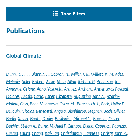
Toon filters
Publications
Global Climate
-
Dunn
,
R. J. H.
,
Blannin
,
J.
,
Gobron
,
N.
,
Miller
,
J. B.
,
Willett
,
K. M
,
Ades
,
Melanie
,
Adler
,
Robert
,
Alexe
,
Miha
,
Allan
,
Richard P.
,
Anderson
,
Joh
,
Anneville
,
Orlane
,
Aono
,
Yasuyuki
,
Arguez
,
Anthony
,
Armenteras Pascual
,
Dolores
,
Arosio
,
Carlo
,
Asher
,
Elizabeth
,
Augustine
,
John A.
,
Azorin-
Molina
,
Cesa
,
Baez-Villanueva
,
Oscar M.
,
Barichivich
,
J.
,
Beck
,
Hylke E.
,
Bellouin
,
Nicolas
,
Benedetti
,
Angela
,
Blenkinsop
,
Stephen
,
Bock
,
Olivier
,
Bodin
,
Xavier
,
Bonte
,
Olivier
,
Bosilovich
,
Michael G.
,
Boucher
,
Olivier
,
Buehler
,
Stefan A.
,
Byrne
,
Michael P
,
Campos
,
Diego
,
Cappucci
,
Fabrizio
,
Carrea
,
Laura
,
Chang
,
Kai-Lan
,
Christiansen
,
Hanne H
,
Christy
,
John R.
,