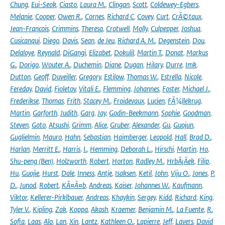
Chung
,
Eui-Seok
,
Ciasto
,
Laura M.
,
Clingan
,
Scott
,
Coldewey-Egbers
,
Melanie
,
Cooper
,
Owen R.
,
Cornes
,
Richard C
,
Covey
,
Curt
,
CrÃ©taux
,
Jean-Francois
,
Crimmins
,
Theresa
,
Crotwell
,
Molly
,
Culpepper
,
Joshua
,
Cusicanqui
,
Diego
,
Davis
,
Sean
,
de Jeu
,
Richard A. M.
,
Degenstein
,
Dou
,
Delaloye
,
Reynald
,
DiGangi
,
Elizabet
,
Dokulil
,
Martin T.
,
Donat
,
Markus
G.
,
Dorigo
,
Wouter A.
,
Duchemin
,
Diane
,
Dugan
,
Hilary
,
Durre
,
Imk
,
Dutton
,
Geoff
,
Duveiller
,
Gregory
,
Estilow
,
Thomas W.
,
Estrella
,
Nicole
,
Fereday
,
David
,
Fioletov
,
Vitali E.
,
Flemming
,
Johannes
,
Foster
,
Michael J.
,
Frederikse
,
Thomas
,
Frith
,
Stacey M.
,
Froidevaux
,
Lucien
,
FÃ¼llekrug
,
Martin
,
Garforth
,
Judith
,
Garg
,
Jay
,
Godin-Beekmann
,
Sophie
,
Goodman
,
Steven
,
Goto
,
Atsushi
,
Grimm
,
Alice
,
Gruber
,
Alexander
,
Gu
,
Guojun
,
Guglielmin
,
Mauro
,
Hahn
,
Sebastian
,
Haimberger
,
Leopold
,
Hall
,
Brad D.
,
Harlan
,
Merritt E.
,
Harris
,
I.
,
Hemming
,
Deborah L.
,
Hirschi
,
Martin
,
Ho
,
Shu-peng (Ben)
,
Holzworth
,
Robert
,
Horton
,
Radley M.
,
HrbÃ¡Äek
,
Filip
,
Hu
,
Guojie
,
Hurst
,
Dale
,
Inness
,
Antje
,
Isaksen
,
Ketil
,
John
,
Viju O.
,
Jones
,
P.
D.
,
Junod
,
Robert
,
KÃ¤Ã¤b
,
Andreas
,
Kaiser
,
Johannes W.
,
Kaufmann
,
Viktor
,
Kellerer-Pirklbauer
,
Andreas
,
Khaykin
,
Sergey
,
Kidd
,
Richard
,
King
,
Tyler V.
,
Kipling
,
Zak
,
Koppa
,
Akash
,
Kraemer
,
Benjamin M.
,
La Fuente
,
R.
Sofia
,
Laas
,
Alo
,
Lan
,
Xin
,
Lantz
,
Kathleen O.
,
Lapierre
,
Jeff
,
Lavers
,
David